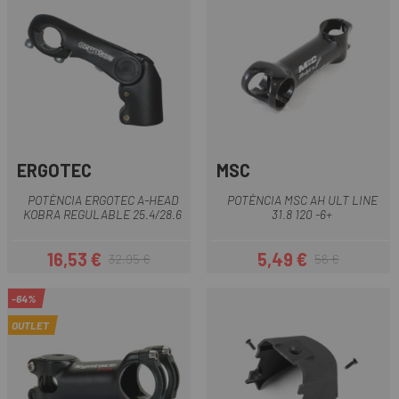
ERGOTEC
MSC
POTÈNCIA ERGOTEC A-HEAD
POTÈNCIA MSC AH ULT LINE
KOBRA REGULABLE 25.4/28.6
31.8 120 -6+
16,53 €
5,49 €
32,95 €
56 €
Preu
Preu regular
Preu
Preu regular
-64%
OUTLET