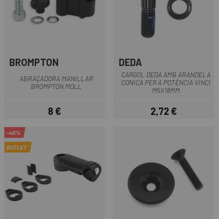
BROMPTON
DEDA
CARGOL DEDA AMB ARANDELA
ABRAÇADORA MANILLAR
CONICA PER A POTÈNCIA VINCI
BROMPTON MOLL
M5X18MM
8 €
2,72 €
Preu
Preu
-40%
OUTLET