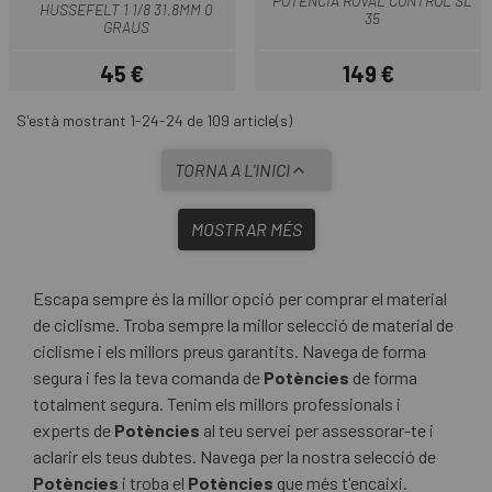
POTÈNCIA ROVAL CONTROL SL
HUSSEFELT 1 1/8 31.8MM 0
35
GRAUS
45 €
149 €
Preu
Preu
S'està mostrant 1-24-24 de 109 article(s)
TORNA A L'INICI
MOSTRAR MÉS
Escapa sempre és la millor opció per comprar el material
de ciclisme. Troba sempre la millor selecció de material de
ciclisme i els millors preus garantits. Navega de forma
segura i fes la teva comanda de
Potències
de forma
totalment segura. Tenim els millors professionals i
experts de
Potències
al teu servei per assessorar-te i
aclarir els teus dubtes. Navega per la nostra selecció de
Potències
i troba el
Potències
que més t'encaixi.