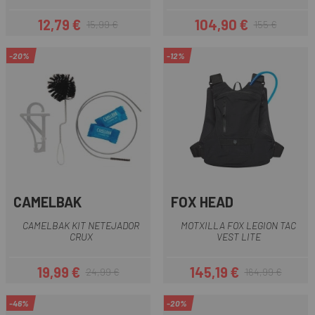
12,79 €
104,90 €
15,99 €
155 €
Preu
Preu regular
Preu
Preu regular
-20%
-12%
CAMELBAK
FOX HEAD
CAMELBAK KIT NETEJADOR
MOTXILLA FOX LEGION TAC
CRUX
VEST LITE
19,99 €
145,19 €
24,99 €
164,99 €
Preu
Preu regular
Preu
Preu regular
-46%
-20%