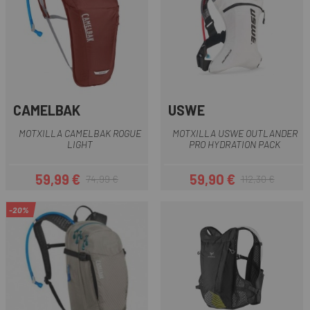
CAMELBAK
USWE
MOTXILLA CAMELBAK ROGUE
MOTXILLA USWE OUTLANDER
LIGHT
PRO HYDRATION PACK
59,99 €
59,90 €
74,99 €
112,30 €
Preu
Preu regular
Preu
Preu regular
-20%