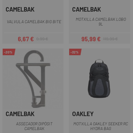
CAMELBAK
CAMELBAK
MOTXILLA CAMELBAK LOBO
VALVULA CAMELBAK BIG BITE
9L
6,67 €
95,99 €
9,99 €
119,99 €
Preu
Preu regular
Preu
Preu regular
-20%
-32%
CAMELBAK
OAKLEY
ASSECADOR DIPÒSIT
MOTXILLA OAKLEY SEEKER RC
CAMELBAK
HYDRA BAG