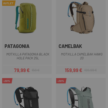
OUTLET
PATAGONIA
CAMELBAK
MOTXILLA PATAGONIA BLACK
MOTXILLA CAMELBAK HAWG
HOLE PACK 25L
20
79,99 €
159,99 €
150 €
199,99 €
Preu
Preu regular
Preu
Preu regular
-20%
-20%