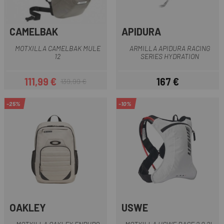
CAMELBAK
APIDURA
MOTXILLA CAMELBAK MULE
ARMILLA APIDURA RACING
12
SERIES HYDRATION
111,99 €
167 €
139,99 €
Preu
Preu regular
Preu
-25%
-10%
OAKLEY
USWE