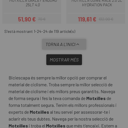
MOTXILLA OAKLEY ENDURO
MOTXILLA USWE RACE 2.0 2L
25LT 4.0
HYDRATION PACK
51,90 €
119,61 €
70 €
132,90 €
Preu
Preu regular
Preu
Preu regular
S'està mostrant 1-24-24 de 119 article(s)
TORNA A L'INICI
MOSTRAR MÉS
Biciescapa és sempre la millor opció per comprar el
material de ciclisme. Troba sempre la millor selecció de
material de ciclisme i els millors preus garantits. Navega
de forma segura i fes la teva comanda de
Motxilles
de
forma totalment segura. Tenim els millors professionals i
experts de
Motxilles
al teu servei per assessorar-te i
aclarir els teus dubtes. Navega per la nostra selecció de
Motxilles
i troba el
Motxilles
que més t'encaixi. Estem a