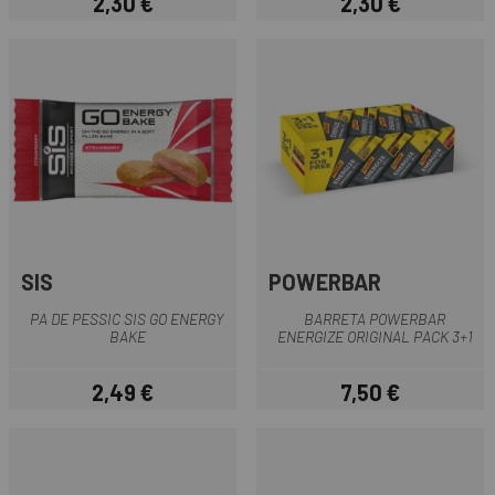
2,30 €
2,30 €
Preu
Preu
SIS
POWERBAR
PA DE PESSIC SIS GO ENERGY
BARRETA POWERBAR
BAKE
ENERGIZE ORIGINAL PACK 3+1
2,49 €
7,50 €
Preu
Preu