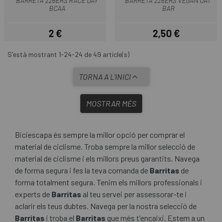
BARRETA 226ERS RACE DAY
BARRETA 226ERS VEGAN OAT
BCAA
BAR
2 €
2,50 €
Preu
Preu
S'està mostrant 1-24-24 de 49 article(s)
TORNA A L'INICI
MOSTRAR MÉS
Biciescapa és sempre la millor opció per comprar el
material de ciclisme. Troba sempre la millor selecció de
material de ciclisme i els millors preus garantits. Navega
de forma segura i fes la teva comanda de
Barritas
de
forma totalment segura. Tenim els millors professionals i
experts de
Barritas
al teu servei per assessorar-te i
aclarir els teus dubtes. Navega per la nostra selecció de
Barritas
i troba el
Barritas
que més t'encaixi. Estem a un