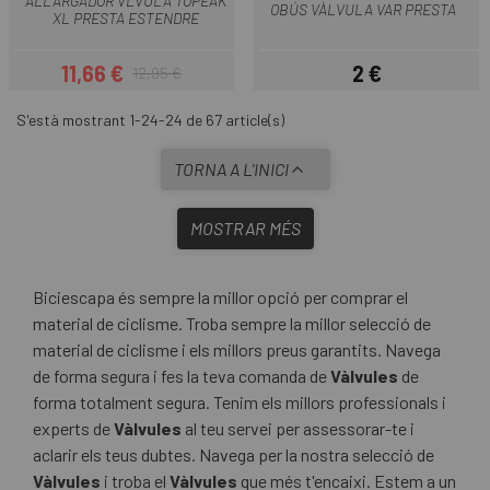
ALLARGADOR VLVULA TOPEAK
OBÚS VÀLVULA VAR PRESTA
XL PRESTA ESTENDRE
11,66 €
2 €
12,95 €
Preu
Preu regular
Preu
S'està mostrant 1-24-24 de 67 article(s)
TORNA A L'INICI
MOSTRAR MÉS
Biciescapa és sempre la millor opció per comprar el
material de ciclisme. Troba sempre la millor selecció de
material de ciclisme i els millors preus garantits. Navega
de forma segura i fes la teva comanda de
Vàlvules
de
forma totalment segura. Tenim els millors professionals i
experts de
Vàlvules
al teu servei per assessorar-te i
aclarir els teus dubtes. Navega per la nostra selecció de
Vàlvules
i troba el
Vàlvules
que més t'encaixi. Estem a un