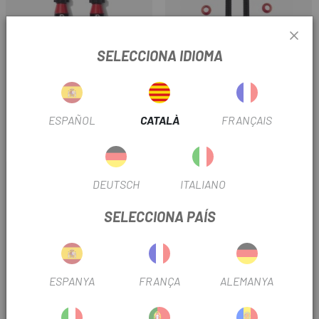
SELECCIONA IDIOMA
RESERVE
BARBIERI
SET VÀLVULES RESERVE
VÀLVULES BARBIERI PRESTA
FILLMORE 50MM
CARBONTUBELESS 35MM
ESPAÑOL
CATALÀ
FRANÇAIS
48 €
17,46 €
Preu
Preu
-12%
DEUTSCH
ITALIANO
SELECCIONA PAÍS
ESPANYA
FRANÇA
ALEMANYA
MUC-OFF
ELTIN