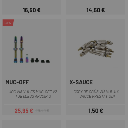
16,50 €
14,50 €
Preu
Preu
-12%
MUC-OFF
X-SAUCE
JOC VÀLVULES MUC-OFF V2
COPY OF OBÚS VÁLVULA X-
TUBELESS ARCOIRIS
SAUCE PRESTA (1UD)
25,95 €
1,50 €
29,49 €
Preu
Preu regular
Preu