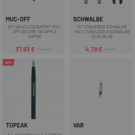
MUC-OFF
SCHWALBE
KIT VÀLVULES/SUPORT MUC-
KIT CONVERSIÓ SCHWALBE
OFF SECURE TAG APPLE
VALV TUBELESS A SCHWALBE
AIRTAG
CLIK VALVE
37,83 €
4,79 €
42,99 €
5,99 €
Preu
Preu regular
Preu
Preu regular
-10%
TOPEAK
VAR