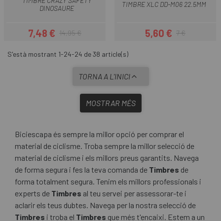
TIMBRE CRAZY SAFETY
TIMBRE XLC DD-M06 22.5MM
DINOSAURE
7,48 €
5,60 €
14,95 €
7 €
Preu
Preu regular
Preu
Preu regular
S'està mostrant 1-24-24 de 38 article(s)
TORNA A L'INICI
MOSTRAR MÉS
Biciescapa és sempre la millor opció per comprar el
material de ciclisme. Troba sempre la millor selecció de
material de ciclisme i els millors preus garantits. Navega
de forma segura i fes la teva comanda de
Timbres
de
forma totalment segura. Tenim els millors professionals i
experts de
Timbres
al teu servei per assessorar-te i
aclarir els teus dubtes. Navega per la nostra selecció de
Timbres
i troba el
Timbres
que més t'encaixi. Estem a un