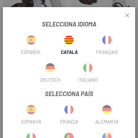
SELECCIONA IDIOMA
BROMPTON
ELTIN
TIMBRE + ACCESSORI PER
INTEGRAR FRE PALANCA (2017
TIMBRE ELTIN
- )
ESPAÑOL
CATALÀ
FRANÇAIS
5 €
3,01 €
3,75 €
Preu
Preu
Preu regular
-20%
DEUTSCH
ITALIANO
SELECCIONA PAÍS
ESPANYA
FRANÇA
ALEMANYA
XLC
BROMPTON