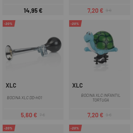
14,95 €
7,20 €
9 €
Preu
Preu
Preu regular
-20%
-20%
XLC
XLC
BOCINA XLC INFANTIL
BOCINA XLC DD-H01
TORTUGA
5,60 €
7,20 €
7 €
9 €
Preu
Preu regular
Preu
Preu regular
-20%
-20%