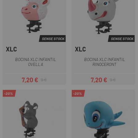
SENSE STOCK
SENSE STOCK
XLC
XLC
BOCINA XLC INFANTIL
BOCINA XLC INFANTIL
OVELLA
RINOCERONT
7,20 €
7,20 €
9 €
9 €
Preu
Preu regular
Preu
Preu regular
-20%
-20%