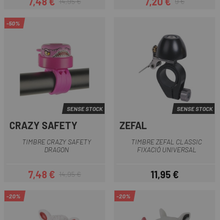
7,48 €
7,20 €
14,95 €
9 €
Preu
Preu regular
Preu
Preu regular
-50%
SENSE STOCK
SENSE STOCK
CRAZY SAFETY
ZEFAL
TIMBRE CRAZY SAFETY
TIMBRE ZEFAL CLASSIC
DRAGON
FIXACIÓ UNIVERSAL
7,48 €
11,95 €
14,95 €
Preu
Preu regular
Preu
-20%
-20%