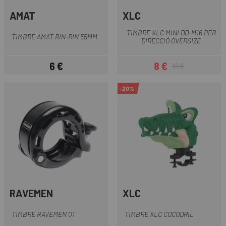
AMAT
XLC
TIMBRE XLC MINI DD-M16 PER
TIMBRE AMAT RIN-RIN 55MM
DIRECCIÓ OVERSIZE
6 €
8 €
10 €
Preu
Preu
Preu regular
-20%
RAVEMEN
XLC
TIMBRE RAVEMEN Q1
TIMBRE XLC COCODRIL