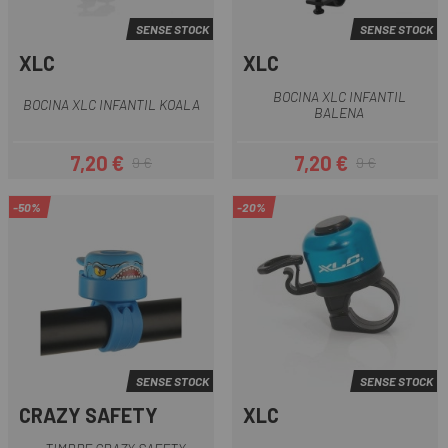
SENSE STOCK
SENSE STOCK
XLC
XLC
BOCINA XLC INFANTIL
BOCINA XLC INFANTIL KOALA
BALENA
7,20 €
7,20 €
9 €
9 €
Preu
Preu regular
Preu
Preu regular
-50%
-20%
SENSE STOCK
SENSE STOCK
CRAZY SAFETY
XLC