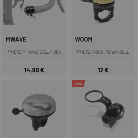
MWAVE
WOOM
TIMBRE M- WAVE BELLA DBX
TIMBRE WOOM VIENNA BELL
14,90 €
12 €
Preu
Preu
-20%