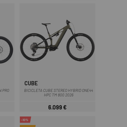
CUBE
Verd
N PRO
BICICLETA CUBE STEREO HYBRID ONE44
HPC TM 800 2026
6.099 €
Preu
-10%