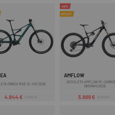
-40%
OUTLET
BEA
AMFLOW
Groc-Negre
Negre-Verd
Verd
Negre
BICICLETA AMFLOW PL CARBO
LETA ORBEA RISE SL H10 2026
(800WH) 2026
4.844 €
5.999 €
5.699 €
9.999 €
Preu
Preu regular
Preu
Preu regular