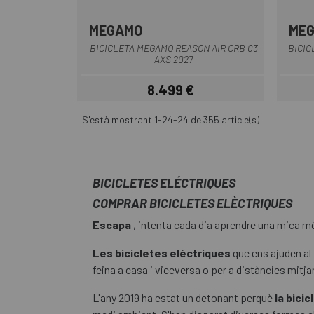
MEGAMO
ME
BURDEOS
Taronja
Verd
BICICLETA MEGAMO REASON AIR CRB 03
BICIC
AXS 2027
8.499 €
Preu
S'està mostrant 1-24-24 de 355 article(s)
BICICLETES ELÉCTRIQUES
COMPRAR BICICLETES ELÈCTRIQUES
Escapa
, intenta cada dia aprendre una mica m
Les bicicletes elèctriques
que ens ajuden al 
feina a casa i viceversa o per a distàncies mitjan
L'any 2019 ha estat un detonant perquè
la bici