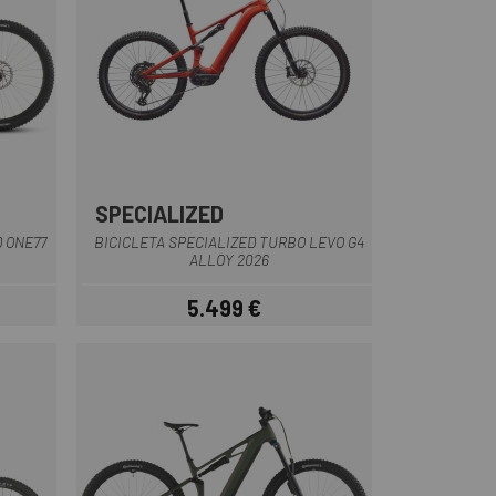
SPECIALIZED
Taronja
Verd
Gris oscuro
 ONE77
BICICLETA SPECIALIZED TURBO LEVO G4
ALLOY 2026
5.499 €
Preu