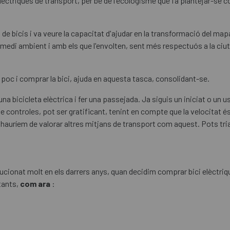
èctriques de transport, per bé de l'ecologisme que fa plantejar-se 
e bicis i va veure la capacitat d'ajudar en la transformació del mapa
medi ambient i amb els que l'envolten, sent més respectuós a la ciuta
poc i comprar la bici, ajuda en aquesta tasca, consolidant-se.
a bicicleta elèctrica i fer una passejada. Ja siguis un iniciat o un 
que controles, pot ser gratificant, tenint en compte que la velocitat
auríem de valorar altres mitjans de transport com aquest. Pots tr
ucionat molt en els darrers anys, quan decidim comprar bici elèctri
tants,
com ara
: