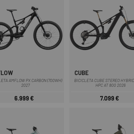
FLOW
CUBE
Negre
Blau
Negre
LETA AMFLOW PX CARBON (700WH)
BICICLETA CUBE STEREO HYBRI
2027
HPC AT 800 2026
6.999 €
7.099 €
Preu
Preu