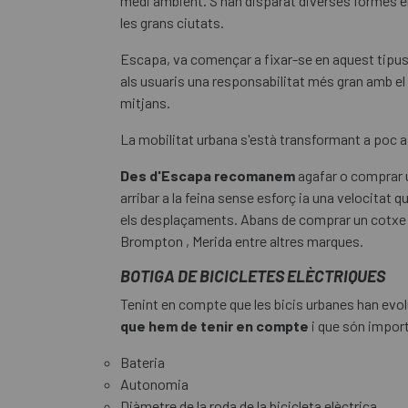
medi ambient. S'han disparat diverses formes el
les grans ciutats.
Escapa, va començar a fixar-se en aquest tipus d
als usuaris una responsabilitat més gran amb el 
mitjans.
La mobilitat urbana s'està transformant a poc a 
Des d'Escapa recomanem
agafar o comprar un
arribar a la feina sense esforç ia una velocitat 
els desplaçaments. Abans de comprar un cotxe h
Brompton
,
Merida
entre altres marques.
BOTIGA DE BICICLETES ELÈCTRIQUES
Tenint en compte que les bicis urbanes han evol
que hem de tenir en compte
i que són impor
Bateria
Autonomia
Diàmetre de la roda de la bicicleta elèctrica