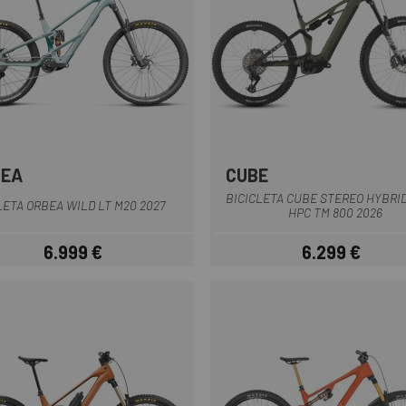
BEA
CUBE
Lila
Verd Fosc
Verde Claro
Verd
BICICLETA CUBE STEREO HYBRID
LETA ORBEA WILD LT M20 2027
HPC TM 800 2026
6.999 €
6.299 €
Preu
Preu