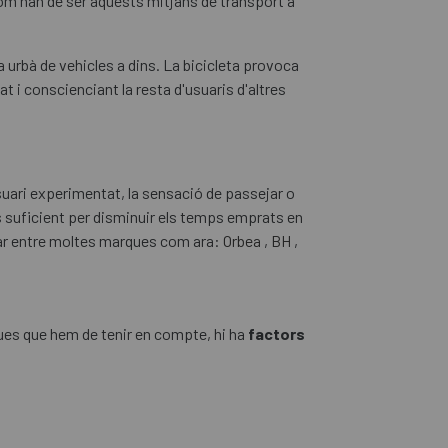
com han de ser aquests mitjans de transport a
 urbà de vehicles a dins. La bicicleta provoca
t i conscienciant la resta d'usuaris d'altres
usuari experimentat, la sensació de passejar o
 és suficient per disminuir els temps emprats en
iar entre moltes marques com ara:
Orbea
,
BH
,
ques que hem de tenir en compte, hi ha
factors