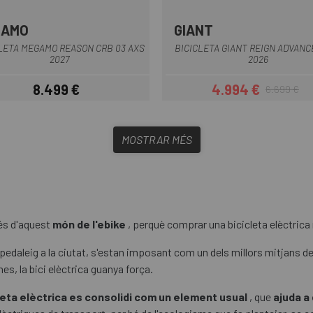
GAMO
GIANT
BURDEOS
Taronja
Verd
Gris Claro
LETA MEGAMO REASON CRB 03 AXS
BICICLETA GIANT REIGN ADVANC
2027
2026
8.499 €
4.994 €
6.699 €
Preu
Preu
Preu regular
MOSTRAR MÉS
és d'aquest
món de l'ebike
, perquè comprar una bicicleta elèctrica
pedaleig a la ciutat, s'estan imposant com un dels millors mitjans de
es, la bici elèctrica guanya força.
cleta elèctrica es consolidi com un element usual
, que
ajuda a