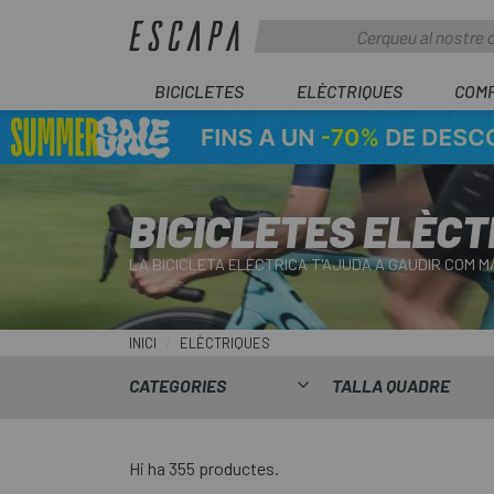
BICICLETES
ELÈCTRIQUES
COM
BICICLETES ELÈCT
LA BICICLETA ELÈCTRICA T'AJUDA A GAUDIR COM M
INICI
ELÈCTRIQUES
CATEGORIES
TALLA QUADRE
Hi ha 355 productes.