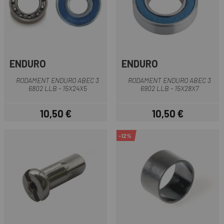
ENDURO
ENDURO
RODAMENT ENDURO ABEC 3
RODAMENT ENDURO ABEC 3
6802 LLB - 15X24X5
6902 LLB - 15X28X7
10,50 €
10,50 €
Preu
Preu
-12%