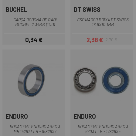
BUCHEL
DT SWISS
CAPÇA RODONA DE RADI
ESPAIADOR BOIXA DT SWISS
BUCHEL 2.34MM (1UD)
16.9X10.1MM
0,34 €
2,38 €
2,70 €
Preu
Preu
Preu regular
ENDURO
ENDURO
RODAMENT ENDURO ABEC 3
RODAMENT ENDURO ABEC 3
MR 15267 LLB - 15X26X7
6803 LLB - 17X26X5