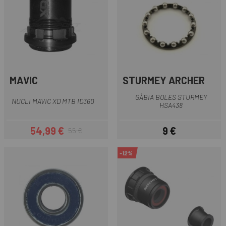
MAVIC
STURMEY ARCHER
GÀBIA BOLES STURMEY
NUCLI MAVIC XD MTB ID360
HSA438
54,99 €
9 €
55 €
Preu
Preu regular
Preu
-12%