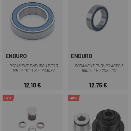
ENDURO
ENDURO
RODAMENT ENDURO ABEC 3
RODAMENT ENDURO ABEC 3
MR 18307 LLB - 18X30X7
6804 LLB - 20X32X7
12,10 €
12,75 €
Preu
Preu
-12%
-10%