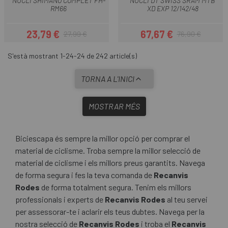
NUCLI SHIMANO COMPLET FH-
NUCLI DT SWISS SRAM MTB
RM66
XD EXP 12/142/48
23,79 €
67,67 €
27,99 €
76,90 €
Preu
Preu regular
Preu
Preu regular
S'està mostrant 1-24-24 de 242 article(s)
TORNA A L'INICI
MOSTRAR MÉS
Biciescapa és sempre la millor opció per comprar el
material de ciclisme. Troba sempre la millor selecció de
material de ciclisme i els millors preus garantits. Navega
de forma segura i fes la teva comanda de
Recanvis
Rodes
de forma totalment segura. Tenim els millors
professionals i experts de
Recanvis Rodes
al teu servei
per assessorar-te i aclarir els teus dubtes. Navega per la
nostra selecció de
Recanvis Rodes
i troba el
Recanvis