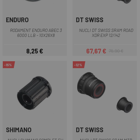
ENDURO
DT SWISS
RODAMENT ENDURO ABEC 3
NUCLI DT SWISS SRAM ROAD
6000 LLB - 10X26X8
XDR EXP 12/142
8,25 €
67,67 €
76,90 €
Preu
Preu
Preu regular
-15%
-12%
SHIMANO
DT SWISS