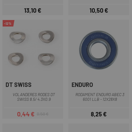
13,10 €
10,50 €
Preu
Preu
-12%
DT SWISS
ENDURO
VOLANDERES RODES DT
RODAMENT ENDURO ABEC 3
SWISS 8.5/ 4.3X0.9
6001 LLB - 12X28X8
0,44 €
8,25 €
0,50 €
Preu
Preu regular
Preu