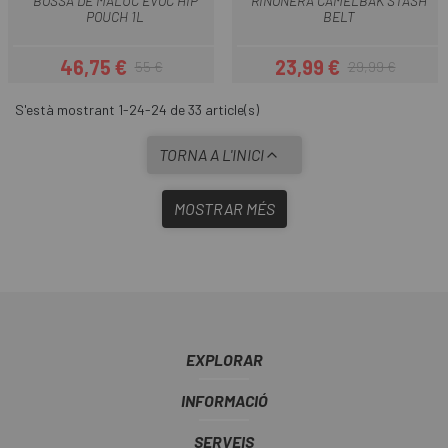
BOSSA DE MALUC EVOC HIP
RINONERA CAMELBAK STASH
POUCH 1L
BELT
46,75 €
23,99 €
55 €
29,99 €
Preu
Preu regular
Preu
Preu regular
S'està mostrant 1-24-24 de 33 article(s)
TORNA A L'INICI
MOSTRAR MÉS
EXPLORAR
INFORMACIÓ
SERVEIS