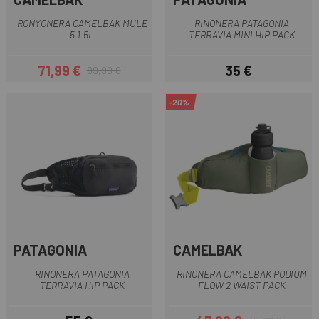
RONYONERA CAMELBAK MULE
RINONERA PATAGONIA
5 1.5L
TERRAVIA MINI HIP PACK
71,99 €
35 €
89,99 €
Preu
Preu regular
Preu
-20%
PATAGONIA
CAMELBAK
RINONERA PATAGONIA
RINONERA CAMELBAK PODIUM
TERRAVIA HIP PACK
FLOW 2 WAIST PACK