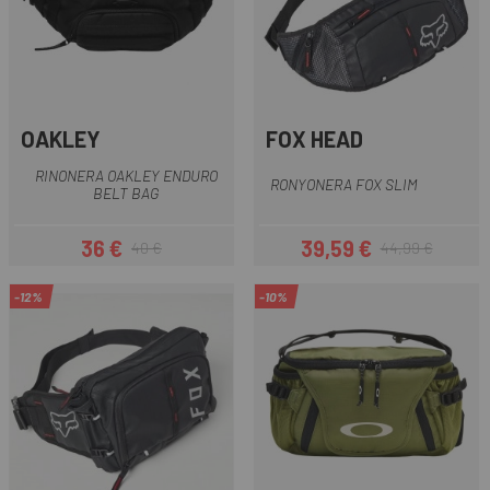
OAKLEY
FOX HEAD
RINONERA OAKLEY ENDURO
RONYONERA FOX SLIM
BELT BAG
36 €
39,59 €
40 €
44,99 €
Preu
Preu regular
Preu
Preu regular
-12%
-10%