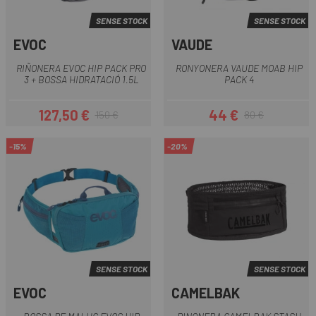
SENSE STOCK
SENSE STOCK
EVOC
VAUDE
RIÑONERA EVOC HIP PACK PRO
RONYONERA VAUDE MOAB HIP
3 + BOSSA HIDRATACIÓ 1.5L
PACK 4
127,50 €
44 €
150 €
80 €
Preu
Preu regular
Preu
Preu regular
-15%
-20%
SENSE STOCK
SENSE STOCK
EVOC
CAMELBAK