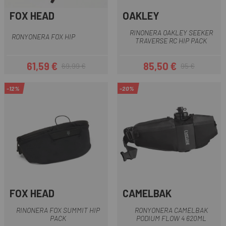
FOX HEAD
OAKLEY
RINONERA OAKLEY SEEKER
RONYONERA FOX HIP
TRAVERSE RC HIP PACK
61,59 €
85,50 €
69,99 €
95 €
Preu
Preu regular
Preu
Preu regular
-12%
-20%
FOX HEAD
CAMELBAK
RINONERA FOX SUMMIT HIP
RONYONERA CAMELBAK
PACK
PODIUM FLOW 4 620ML