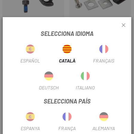
SPECIALIZED
BROMPTON
SELECCIONA IDIOMA
PUNTERA QUADRE
GANXO RODA DAVANTERA
SPECIALIZED AETHOS /
BROMPTON - L/R VERSION
TARMAC
16 €
11 €
ESPAÑOL
CATALÀ
FRANÇAIS
Preu
Preu
DEUTSCH
ITALIANO
SELECCIONA PAÍS
ESPANYA
FRANÇA
ALEMANYA
CANNONDALE
BROMPTON