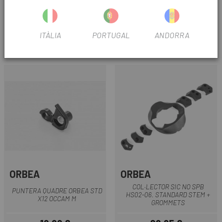
PUNTERA QUADRE
BROMPTON EAZY WHEELS L (
CANNONDALE TA ST SS
6MM)
ITÀLIA
PORTUGAL
ANDORRA
23 €
28 €
Preu
Preu
ORBEA
ORBEA
COL·LECTOR SIC NO SPB
PUNTERA QUADRE ORBEA STD
HS02-06. STANDARD STEM +
X12 OCCAM M
GROMMETS