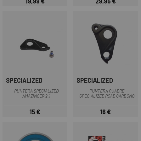
19,99 €
29,95 €
Preu
Preu
SPECIALIZED
SPECIALIZED
PUNTERA SPECIALIZED
PUNTERA QUADRE
AMAZINGER 2.1
SPECIALIZED ROAD CARBONO
15 €
16 €
Preu
Preu