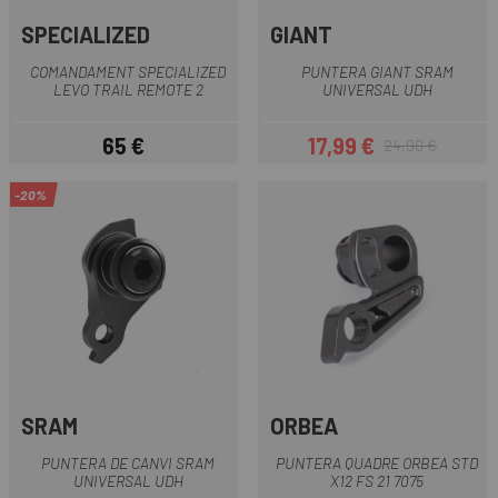
SPECIALIZED
GIANT
COMANDAMENT SPECIALIZED
PUNTERA GIANT SRAM
LEVO TRAIL REMOTE 2
UNIVERSAL UDH
65 €
17,99 €
24,90 €
Preu
Preu
Preu regular
-20%
SRAM
ORBEA
PUNTERA DE CANVI SRAM
PUNTERA QUADRE ORBEA STD
UNIVERSAL UDH
X12 FS 21 7075