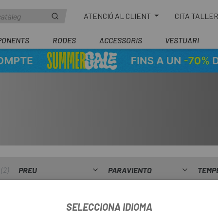
ATENCIÓ AL CLIENT
CITA TALLE
PONENTS
RODES
ACCESSORIS
VESTUARI
2
PREU
PARAVIENTO
TEMP
SELECCIONA IDIOMA