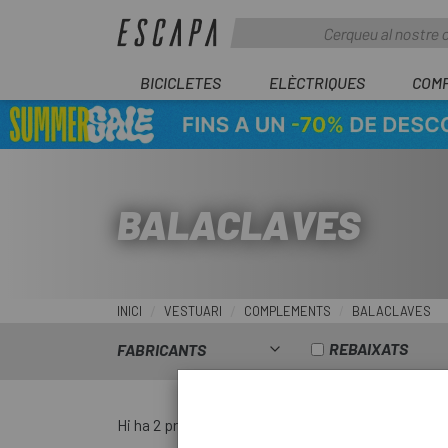
BICICLETES
ELÈCTRIQUES
COM
BALACLAVES
INICI
VESTUARI
COMPLEMENTS
BALACLAVES
REBAIXATS
FABRICANTS
Hi ha 2 productes.