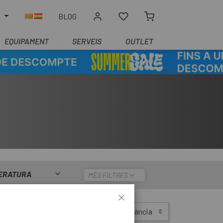
R
BLOG
EQUIPAMENT
SERVEIS
OUTLET
ERATURA
MÉS FILTRES
Ordenar per:
Rellevància