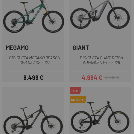
MEGAMO
GIANT
BICICLETA MEGAMO REASON
BICICLETA GIANT REIGN
CRB 03 AXS 2027
ADVANCED E+ 2 2026
8.499 €
4.994 €
6.699 €
Preu
Preu
Preu regular
-15%
OUTLET