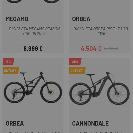
MEGAMO
ORBEA
BICICLETA MEGAMO REASON
BICICLETA ORBEA RISE LT H20
CRB 05 2027
2026
6.999 €
4.504 €
5.299 €
Preu
Preu
Preu regular
-15%
-25%
OUTLET
OUTLET
ORBEA
CANNONDALE