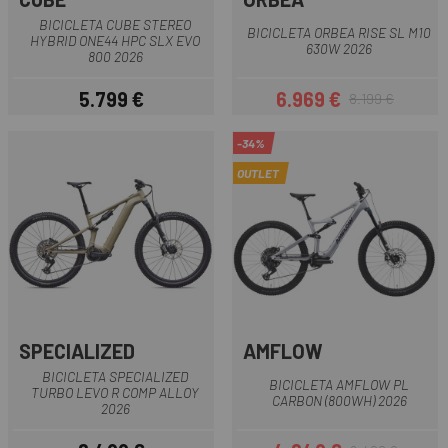
BICICLETA CUBE STEREO
BICICLETA ORBEA RISE SL M10
HYBRID ONE44 HPC SLX EVO
630W 2026
800 2026
5.799 €
6.969 €
8.199 €
Preu
Preu
Preu regular
-34%
OUTLET
SPECIALIZED
AMFLOW
BICICLETA SPECIALIZED
BICICLETA AMFLOW PL
TURBO LEVO R COMP ALLOY
CARBON (800WH) 2026
2026