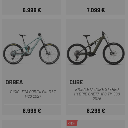
6.999 €
7.099 €
Preu
Preu
ORBEA
CUBE
BICICLETA CUBE STEREO
BICICLETA ORBEA WILD LT
HYBRID ONE77 HPC TM 800
M20 2027
2026
6.999 €
6.299 €
Preu
Preu
-15%