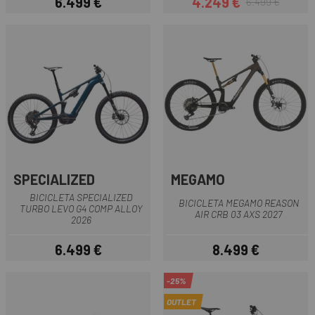
6.499 €
4.249 €
6.499 €
Preu
Preu
Preu regular
SPECIALIZED
MEGAMO
BICICLETA SPECIALIZED
BICICLETA MEGAMO REASON
TURBO LEVO G4 COMP ALLOY
AIR CRB 03 AXS 2027
2026
6.499 €
8.499 €
Preu
Preu
-25%
OUTLET