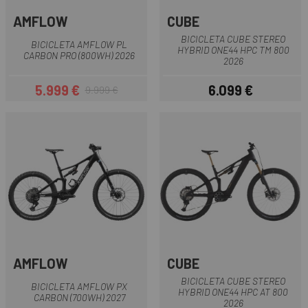
AMFLOW
CUBE
BICICLETA CUBE STEREO
BICICLETA AMFLOW PL
HYBRID ONE44 HPC TM 800
CARBON PRO (800WH) 2026
2026
5.999 €
6.099 €
9.999 €
Preu
Preu regular
Preu
AMFLOW
CUBE
BICICLETA CUBE STEREO
BICICLETA AMFLOW PX
HYBRID ONE44 HPC AT 800
CARBON (700WH) 2027
2026