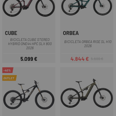
CUBE
ORBEA
BICICLETA CUBE STEREO
BICICLETA ORBEA RISE SL H10
HYBRID ONE44 HPC SLX 800
2026
2026
5.099 €
4.844 €
5.699 €
Preu
Preu
Preu regular
-40%
OUTLET