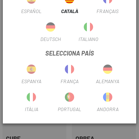
ESPAÑOL
CATALÀ
FRANÇAIS
ORBEA
MEGAMO
DEUTSCH
ITALIANO
BICICLETA ORBEA WILD LT
BICICLETA MEGAMO REASON
H20 2027
CRB 03 2027
SELECCIONA PAÍS
5.599 €
8.099 €
Preu
Preu
-15%
ESPANYA
FRANÇA
ALEMANYA
OUTLET
ITÀLIA
PORTUGAL
ANDORRA
CUBE
ORBEA