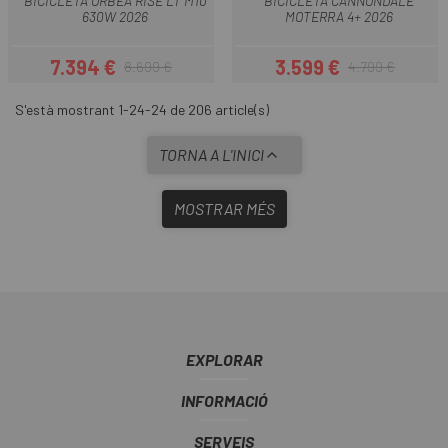
BICICLETA ORBEA RISE LT M10
BICICLETA CANNONDALE
630W 2026
MOTERRA 4+ 2026
7.394 €
3.599 €
8.699 €
4.799 €
Preu
Preu regular
Preu
Preu regular
S'està mostrant 1-24-24 de 206 article(s)
TORNA A L'INICI
MOSTRAR MÉS
EXPLORAR
INFORMACIÓ
SERVEIS