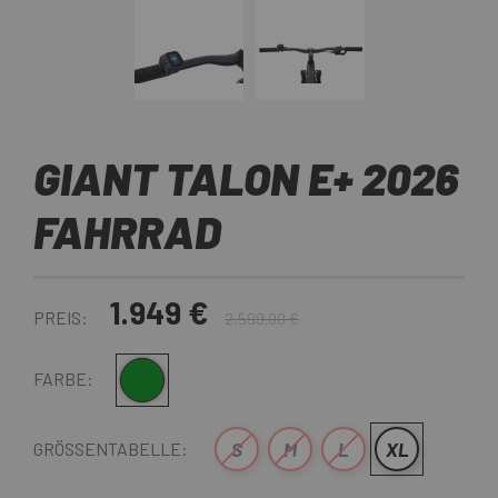
GIANT TALON E+ 2026
FAHRRAD
1.949 €
PREIS:
2.599,00 €
Dunkelgrün
FARBE:
S
M
L
XL
GRÖSSENTABELLE: