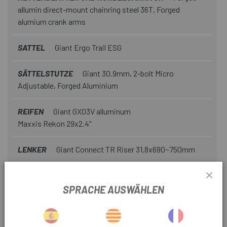
allumin direct-mount chainring steel 36T, Forged
alumium crank arms
SATTEL
Giant Ergo Trail ESG
SÄTTELSTUTZE
Giant 30.9mm, 2-bolt Micro
Adjustable, Forged Aluminium
REIFEN
Giant GX03V alluminum
Maxxis Rekon 29x2.4"
LENKER
Giant Connect TR Riser 31.8x690~750mm
BAUJAHR
2026
SPRACHE AUSWÄHLEN
KONTROLLEN
Giant RideControl Dash 2, Smart
Assist automatic mode, 5 support levels