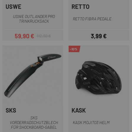
USWE
RETTO
USWE OUTLANDER PRO
RETTO FIBRA PEDALE
TRINKRUCKSACK
59,90 €
3,99 €
112,30 €
Preis
Regulärer Preis
Preis
-10%
SKS
KASK
SKS
VORDERRADSCHUTZBLECH
KASK MOJITO3 HELM
FÜR SHOCKBOARD-GABEL