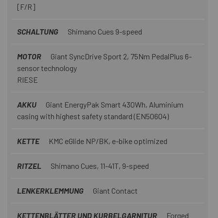
[F/R]
SCHALTUNG
Shimano Cues 9-speed
MOTOR
Giant SyncDrive Sport 2, 75Nm PedalPlus 6-
sensor technology
RIESE
AKKU
Giant EnergyPak Smart 430Wh, Aluminium
casing with highest safety standard (EN50604)
KETTE
KMC eGlide NP/BK, e-bike optimized
RITZEL
Shimano Cues, 11-41T, 9-speed
LENKERKLEMMUNG
Giant Contact
KETTENBLÄTTER UND KURBELGARNITUR
Forged