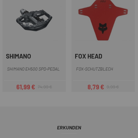
SHIMANO
FOX HEAD
SHIMANO EH500 SPD-PEDAL
FOX-SCHUTZBLECH
61,99 €
8,79 €
74,99 €
9,99 €
Preis
Regulärer Preis
Preis
Regulärer Preis
ERKUNDEN