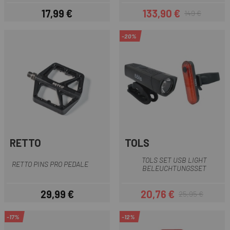
17,99 €
133,90 €
149 €
Preis
Preis
Regulärer Preis
-20%
RETTO
TOLS
TOLS SET USB LIGHT
RETTO PINS PRO PEDALE
BELEUCHTUNGSSET
29,99 €
20,76 €
25,95 €
Preis
Preis
Regulärer Preis
-17%
-12%