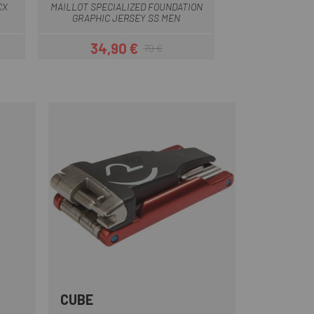
CX
MAILLOT SPECIALIZED FOUNDATION
MAILLOT CURT S
GRAPHIC JERSEY SS MEN
JE
34,90 €
59,49 
79 €
Preu
Preu regular
CUBE
e
Vermell