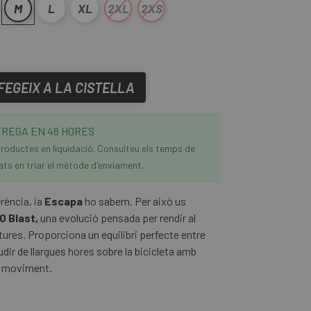
M
L
XL
2XL
2XS
FEGEIX A LA CISTELLA
REGA EN 48 HORES
roductes en liquidació. Consulteu els temps de
ats en triar el mètode d'enviament.
rència, ia
Escapa
ho sabem. Per això us
0 Blast,
una evolució pensada per rendir al
res. Proporciona un equilibri perfecte entre
dir de llargues hores sobre la bicicleta amb
e moviment.