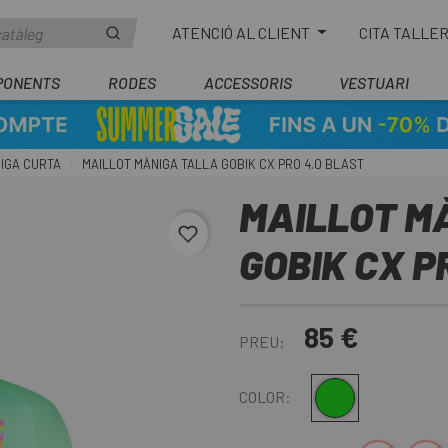
ATENCIÓ AL CLIENT
CITA TALLE
PONENTS
RODES
ACCESSORIS
VESTUARI
IGA CURTA
MAILLOT MÀNIGA TALLA GOBIK CX PRO 4.0 BLAST
MAILLOT M
favorite_border
GOBIK CX P
85 €
PREU:
Verd
COLOR: