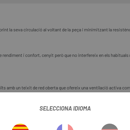
orint la seva circulació al voltant de la peça i minimitzant la resistè
e rendiment i confort, cenyit però que no interfereix en els habitua
uïts amb un teixit de red oberta que ofereix una ventilació activa com
SELECCIONA IDIOMA
a de retenció patentat GRS ( Gobik Retention System ), que s'encar