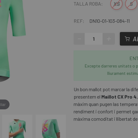
XS
S
TALLA ROBA:
REF:
DN10-01-103-084-11
-
+
A
ENT
Excepte darreres unitats o p
lliurament estim
Un bon mallot pot marcar la dife
presentem el
Maillot CX Pro 4.
màxim quan pugen las temperatu
liar
rendiment i confort i permet gau
màxima comoditat i llibertat d