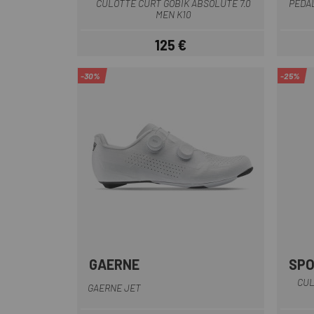
CULOTTE CURT GOBIK ABSOLUTE 7.0
PEDA
MEN K10
125 €
Preu
-30%
-25%
GAERNE
SPO
Blanc
Blanc-Negre
CUL
GAERNE JET