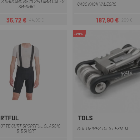
LS SHIMANO M520 SPD AMB CALES
CASC KASK VALEGRO
SM-SH51
36,72 €
187,90 €
44,99 €
209 €
Preu
Preu regular
Preu
Preu regular
-20%
RTFUL
TOLS
Blau Fosc
Negre
Negre-Groc
Negre-Gris
Negre-Vermell
OTTE CURT SPORTFUL CLASSIC
MULTIEINES TOLS LEXIA 13
BIBSHORT