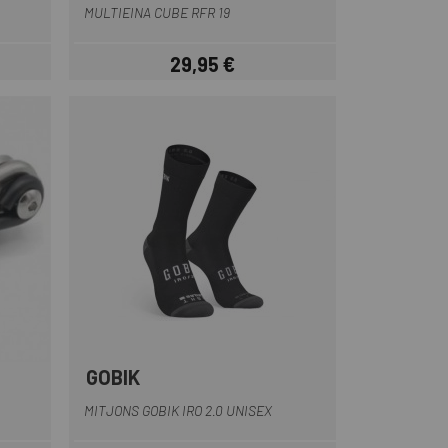
MULTIEINA CUBE RFR 19
29,95 €
Preu
GOBIK
Blau Fosc
Blau-Blanc
Blanc
Negre Mate
Negre-Marró
+4
MITJONS GOBIK IRO 2.0 UNISEX