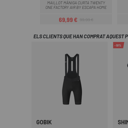
MAILLOT MÀNIGA CURTA TWENTY
ONE FACTORY AIR BY ESCAPA HOME
69,99 €
99,99 €
Preu
Preu regular
ELS CLIENTS QUE HAN COMPRAT AQUEST 
-18%
GOBIK
SHI
Blau Fosc
Gris
Negre