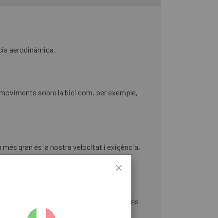
ncia aerodinàmica.
ls moviments sobre la bici com, per exemple,
 més gran és la nostra velocitat i exigència,
regarà de cuidar les teves pertinences més