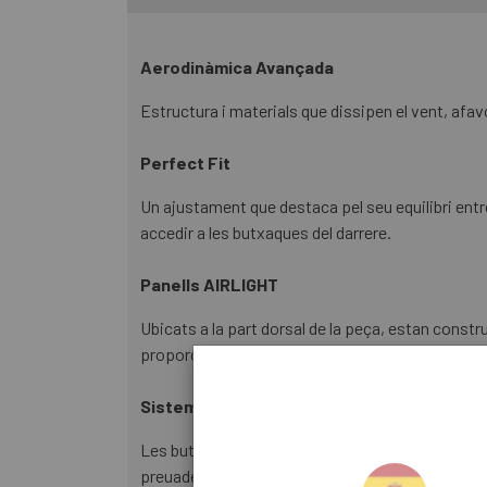
Aerodinàmica Avançada
Estructura i materials que dissipen el vent, afav
Perfect Fit
Un ajustament que destaca pel seu equilibri entr
accedir a les butxaques del darrere.
Panells AIRLIGHT
Ubicats a la part dorsal de la peça, estan constr
proporcionant un plus de transpiració.
Sistema GRS
Les butxaques del darrere compten amb el sistem
preuades aportant un extra de seguretat.