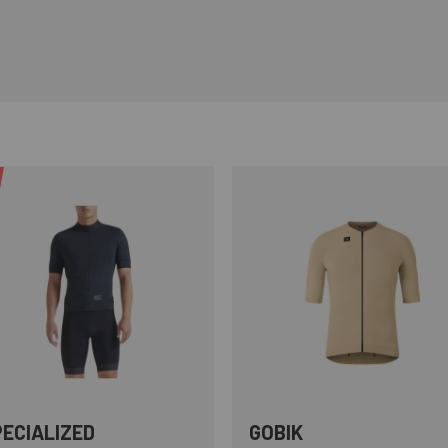
PECIALIZED
GOBIK
Negre
Rosa
Blanc
Marró
Verd
Naranja