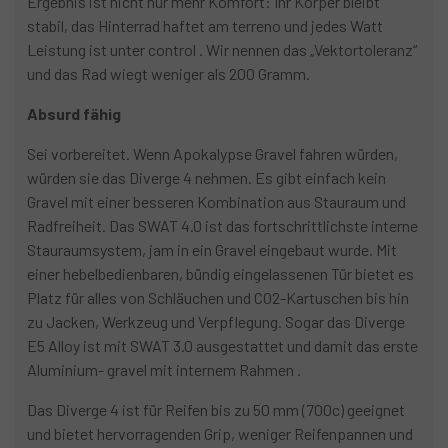
Ergebnis ist nicht nur mehr Komfort: Ihr Körper bleibt
stabil, das Hinterrad haftet am terreno und jedes Watt
Leistung ist unter control . Wir nennen das „Vektortoleranz“
und das Rad wiegt weniger als 200 Gramm.
Absurd fähig
Sei vorbereitet. Wenn Apokalypse Gravel fahren würden,
würden sie das Diverge 4 nehmen. Es gibt einfach kein
Gravel mit einer besseren Kombination aus Stauraum und
Radfreiheit. Das SWAT 4.0 ist das fortschrittlichste interne
Stauraumsystem, jam in ein Gravel eingebaut wurde. Mit
einer hebelbedienbaren, bündig eingelassenen Tür bietet es
Platz für alles von Schläuchen und CO2-Kartuschen bis hin
zu Jacken, Werkzeug und Verpflegung. Sogar das Diverge
E5 Alloy ist mit SWAT 3.0 ausgestattet und damit das erste
Aluminium- gravel mit internem Rahmen .
Das Diverge 4 ist für Reifen bis zu 50 mm (700c) geeignet
und bietet hervorragenden Grip, weniger Reifenpannen und