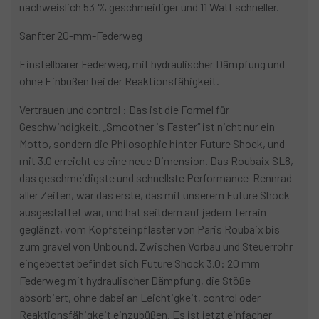
nachweislich 53 % geschmeidiger und 11 Watt schneller.
Sanfter 20-mm-Federweg
Einstellbarer Federweg, mit hydraulischer Dämpfung und
ohne Einbußen bei der Reaktionsfähigkeit.
Vertrauen und control : Das ist die Formel für
Geschwindigkeit. „Smoother is Faster“ ist nicht nur ein
Motto, sondern die Philosophie hinter Future Shock, und
mit 3.0 erreicht es eine neue Dimension. Das Roubaix SL8,
das geschmeidigste und schnellste Performance-Rennrad
aller Zeiten, war das erste, das mit unserem Future Shock
ausgestattet war, und hat seitdem auf jedem Terrain
geglänzt, vom Kopfsteinpflaster von Paris Roubaix bis
zum gravel von Unbound. Zwischen Vorbau und Steuerrohr
eingebettet befindet sich Future Shock 3.0: 20 mm
Federweg mit hydraulischer Dämpfung, die Stöße
absorbiert, ohne dabei an Leichtigkeit, control oder
Reaktionsfähigkeit einzubüßen. Es ist jetzt einfacher