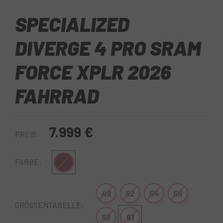
SPECIALIZED
DIVERGE 4 PRO SRAM
FORCE XPLR 2026
FAHRRAD
7.999 €
PREIS:
BORDEAUX
FARBE:
49
52
54
56
GRÖSSENTABELLE:
58
61