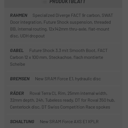
PRODUKTBLATT
RAHMEN
Specialized Diverge FACT 9r carbon, SWAT
Door integration, Future Shock suspension, threaded
BB, internal routing, 12x142mm thru-axle, flat-mount
disc, UDH dropout
GABEL
Future Shock 3.3 mit Smooth Boot, FACT
Carbon 12 x 100 mm, Steckachse, flach montierte
Scheibe
BREMSEN
New SRAM Force E1, hydraulic disc
RÄDER
Roval Terra CL Rim, 25mm internal width,
32mm depth, 24h, Tubeless ready, DT for Roval 350 hub,
Centerlock disc, DT Swiss Competition Race spokes
SCHALTUNG
New SRAM Force AXS E1 XPLR