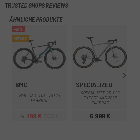
TRUSTED SHOPS REVIEWS
ÄHNLICHE PRODUKTE
-40%
-3
OUTLET
OU
BMC
SPECIALIZED
S
SPECIALIZED CRUX 5
BMC KAIUS 01 TWO 24
EXPERT AXS 2027
FAHRRAD
FAHRRAD
4.799 €
6.999 €
7.999 €
Preis
Regulärer Preis
Preis