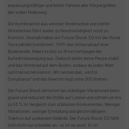
anpassungsfähiger und bietet Fahrern aller Körpergrößen
den vollen Federweg.
Die Kombination aus weicher Vorderachse und steifer
Hinterachse führt weder zu Geschwindigkeit noch zu
Komfort. Deshalb haben wir Future Shock 3.0 mit der Roval
Terra sätteln kombiniert. Trifft das Hinterrad auf eine
Bodenwelle, federt es (bis zu 18 mm) entgegen der
Aufwärtsbewegung aus. Dadurch bleibt deine Masse stabil
und das Hinterrad auf dem Boden, sodass du jedes Watt
optimal nutzen kannst. Wir nennen das „ vector
Compliance“ und das Gewicht liegt unter 200 Gramm.
Der Future Shock eliminiert las ständigen Vibrationen beim
gravel und reduziert die Stöße auf Lenker und sätteln um bis
zu 53 % im Vergleich zum stärksten Konkurrenten. Weniger
Vibrationen, weniger Ermüdung und gleichmäßigere
Traktion auf unebenem Gelände. Der Future Shock 3.0 fühlt
sich nicht nur schneller an – er ist es auch. Er ist