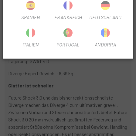
Auf den ersten Blick
Carbonrahmen: FACT 9r
SPANIEN
FRANKREICH
DEUTSCHLAND
Federung: Future Shock 3.3
Getriebe : SRAM Force AXS XPLR
ITALIEN
PORTUGAL
ANDORRA
Räder : Roval Terra CL
Lagerung: SWAT 4.0
Diverge Expert Gewicht: 8,39 kg
Glatter ist schneller
Future Shock 3.0 und das bisher reaktionsschnellste
Diverge machen das Diverge 4 zum ultimativen gravel .
Zwischen Vorbau und Steuerrohr positioniert, bietet Future
Shock 3.0 20 mm hydraulisch gedämpften Federweg und
absorbiert Stöße ohne Kompromisse bei Gewicht, Handling
oder Reaktionsvermögen. Es ist besser abstimmbar,