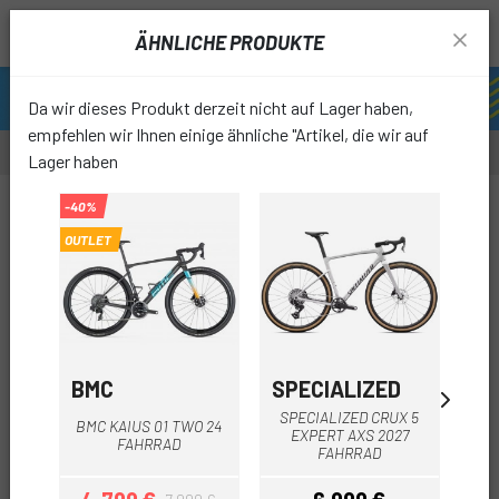
ÄHNLICHE PRODUKTE
Da wir dieses Produkt derzeit nicht auf Lager haben,
empfehlen wir Ihnen einige ähnliche "Artikel, die wir auf
Lager haben
-40%
-30%
OUTLET
OUTL
favori
BMC
SPECIALIZED
SP
SPECIALIZED CRUX 5
S
BMC KAIUS 01 TWO 24
EXPERT AXS 2027
PRO
FAHRRAD
FAHRRAD
A