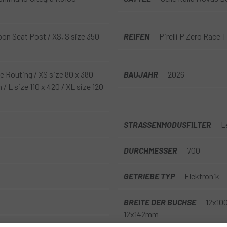
n Seat Post / XS, S size 350
REIFEN
Pirelli P Zero Race 
le Routing / XS size 80 x 380
BAUJAHR
2026
 L size 110 x 420 / XL size 120
STRASSENMODUSFILTER
L
DURCHMESSER
700
GETRIEBE TYP
Elektronik
BREITE DER BUCHSE
12x1
12x142mm