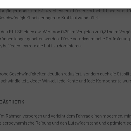
n neues Niveau. Dank eines optimierten Designs, das den Luftwide
orgängermodell um 6,1 % verbessern. Dieser Fortschritt bedeutet fü
Geschwindigkeit bei geringerem Kraftaufwand führt.
 das PULSE einen cw-Wert von 0,29 im Vergleich zu 0,31 beim Vorgän
können länger gehalten werden. Diese aerodynamische Optimierung
r, bei jedem carrera die Luft zu dominieren.
 hohe Geschwindigkeiten deutlich reduziert, sondern auch die Stabil
hwindigkeit. Jeder Winkel, jede Kante und jede Komponente wurde
E ÄSTHETIK
 im Rahmen verborgen und verleiht dem Fahrrad einen modernen, mi
 die aerodynamische Reibung und den Luftwiderstand und optimiert s