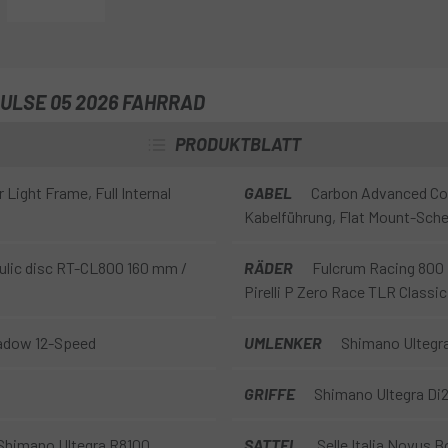
Performance aus. All dies mit 
Fulcrum Racing 800- las räder
ULSE 05 2026 FAHRRAD
PRODUKTBLATT
ight Frame, Full Internal
GABEL
Carbon Advanced Com
Kabelführung, Flat Mount-Sch
ulic disc RT-CL800 160 mm /
RÄDER
Fulcrum Racing 800 
Pirelli P Zero Race TLR Classic
hadow 12-Speed
UMLENKER
Shimano Ultegra
GRIFFE
Shimano Ultegra Di
Shimano Ultegra R8100
SATTEL
Selle Italia Novus 