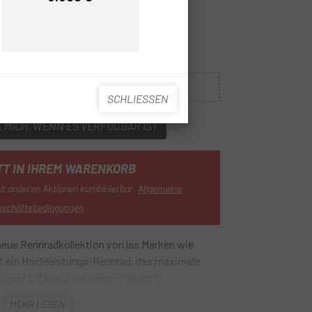
Preis
Preis
S
M
L
XL
Nicht auf Lager
SCHLIESSEN
 MICH, WENN ES VERFÜGBAR IST
TT IN IHREM WARENKORB
mit anderen Aktionen kombinierbar.
Allgemeine
eschäftsbedingungen
neue Rennradkollektion von las Marken wie
 ein Hochleistungs-Rennrad, das maximale
l und Effizienz bei jedem Pedaltritt
6 Fahrrad
zeichnet sich dank seines neuen SL
MEHR LESEN
chtigkeit, Reaktionsfähigkeit und Bergauf-