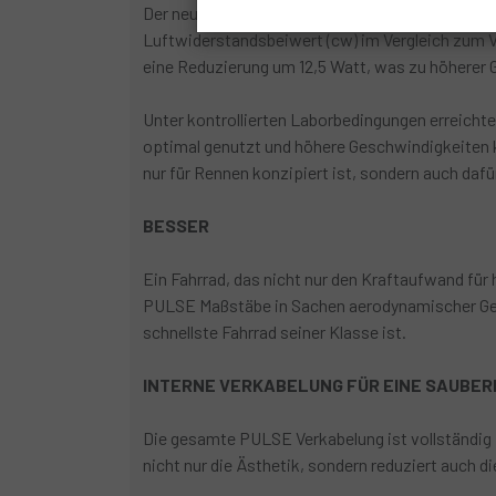
Der neue Megamo PULSE hebt Aerodynamik auf ei
Luftwiderstandsbeiwert (cw) im Vergleich zum V
eine Reduzierung um 12,5 Watt, was zu höherer 
Unter kontrollierten Laborbedingungen erreichte
optimal genutzt und höhere Geschwindigkeiten 
nur für Rennen konzipiert ist, sondern auch dafü
BESSER
Ein Fahrrad, das nicht nur den Kraftaufwand für
PULSE Maßstäbe in Sachen aerodynamischer Gesc
schnellste Fahrrad seiner Klasse ist.
INTERNE VERKABELUNG FÜR EINE SAUBER
Die gesamte PULSE Verkabelung ist vollständig
nicht nur die Ästhetik, sondern reduziert auch