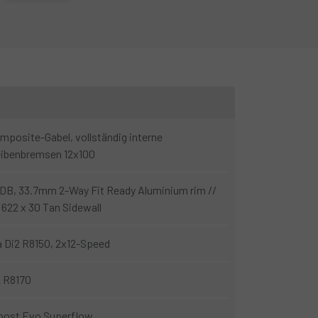
der Shimano Ultegra Di2 12-Gang-Schaltung und
posite-Gabel, vollständig interne
eibenbremsen 12x100
DB, 33.7mm 2-Way Fit Ready Aluminium rim //
 622 x 30 Tan Sidewall
 Di2 R8150, 2x12-Speed
2 R8170
Boost Evo Superflow