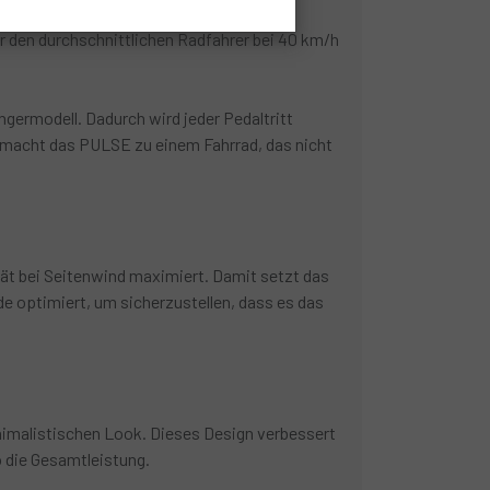
rstand reduziert, konnten wir den
r den durchschnittlichen Radfahrer bei 40 km/h
germodell. Dadurch wird jeder Pedaltritt
 macht das PULSE zu einem Fahrrad, das nicht
ität bei Seitenwind maximiert. Damit setzt das
 optimiert, um sicherzustellen, dass es das
nimalistischen Look. Dieses Design verbessert
o die Gesamtleistung.