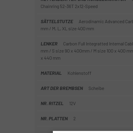
Chainring 52-36T 2x12-Speed
SÄTTELSTUTZE
Aerodinamic Advanced Carbo
mm / M, L, XL size 400 mm
LENKER
Carbon Full Integratted Internal Cab
mm / S size 90 x 400mm / M size 100 x 400 mm /
x 440 mm
MATERIAL
Kohlenstoff
ART DER BREMBSEN
Scheibe
NR. RITZEL
12V
NR. PLATTEN
2