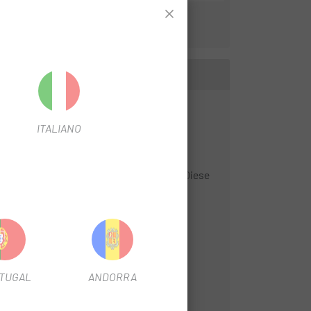
ITALIANO
altritt zu optimieren.
tegische Abschnitte leichter gestaltet. Diese
lebnis auf jedem terreno . Neben der
eren las zu maximieren.
TUGAL
ANDORRA