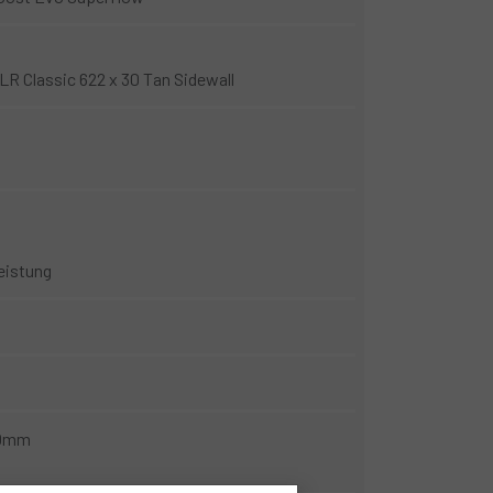
TLR Classic 622 x 30 Tan Sidewall
eistung
00mm