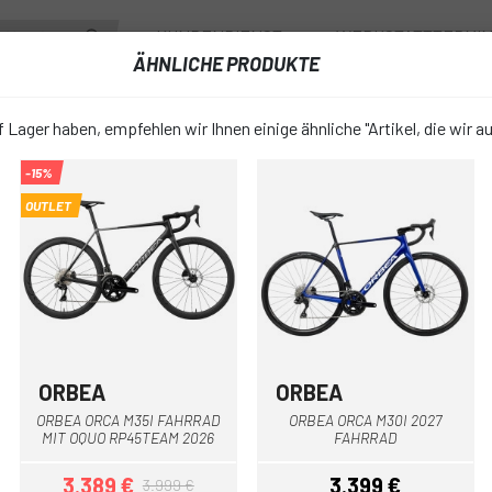
KUNDENDIENST
WERKSTATTTERMI
ÄHNLICHE PRODUKTE
RÄDER
ZUBEHÖR
FAHRRADBEKLEIDUNG & SCHUHE
FAHRR
 Lager haben, empfehlen wir Ihnen einige ähnliche "Artikel, die wir a
-15%
PULSE 05 2026 FAHRRAD
OUTLET
MEGAMO PU
favorite_border
FAHRRAD
4.199 €
PREIS:
ORBEA
ORBEA
Blau
Grau
Grün Schwarz
Weiß-Flieder
Blau Schwarz
Schwarzgrau
Weiß-Flieder
ORBEA ORCA M35I FAHRRAD
ORBEA ORCA M30I 2027
Blau
weiß Blau
Rot
FARBE:
MIT OQUO RP45TEAM 2026
FAHRRAD
3.389 €
3.399 €
3.999 €