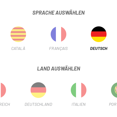
SPRACHE AUSWÄHLEN
PRODUKTINFORMATION
CATALÀ
FRANÇAIS
DEUTSCH
on, das Leichtigkeit, Stärke und Steifigkeit vereint, um jeden Ped
nd 65-Tonnen-Carbon haben wir Schlüsselbereiche verstärkt und stra
LAND AUSWÄHLEN
agung und agiles Ansprechverhalten.
nd effiziente Reaktion und sorgen für ein präzises und agiles Fahrer
chung las und bietet Traktion und Komfort, um die Leistung auf läng
REICH
DEUTSCHLAND
ITALIEN
POR