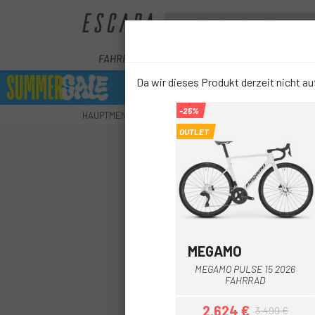
FAHRRÄDER
E-BIKE
KOMPONENTEN
Da wir dieses Produkt derzeit nicht auf
-25%
HAUPTMENU
FAHRRÄDER
RENNRÄDER
MEGAMO 
OUTLET
MEGAMO
Blau
Weiß
weiß Blau
Rot
MEGAMO PULSE 15 2026
FAHRRAD
2.624 €
3.499 €