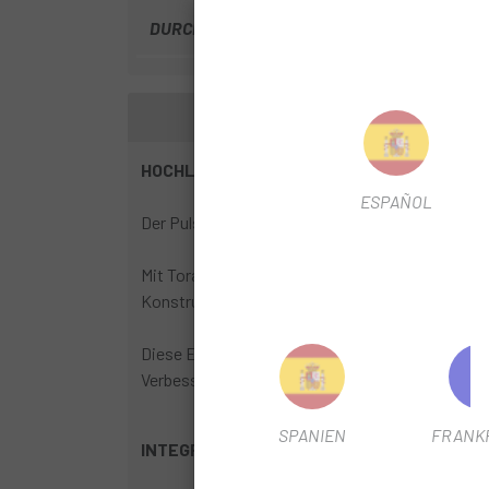
DURCHMESSER DER SCHEIBE
160/140 mm
HOCHLEISTUNGS-AERO- LIGHT CARBON
ESPAÑOL
Der Pulse Rahmen besteht aus hochmodernem Carb
Mit Toray T1100 Carbon, Mitsubishi 46-Tonnen- u
Konstruktion gewährleistet direkte Kraftübertr
Diese Eigenschaften ermöglichen eine reaktive u
Verbesserung der Effizienz absorbiert diese Mis
SPANIEN
FRANK
INTEGRALES AERODYNAMISCHES DESIGN