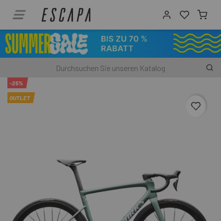
-25%
OUTLET
favori