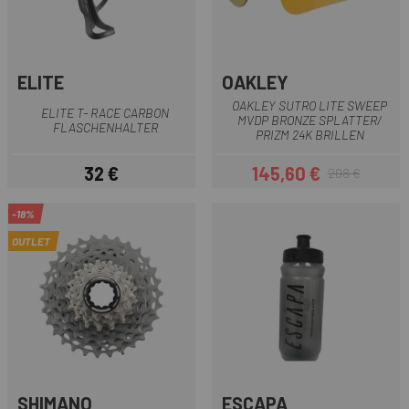
ELITE
OAKLEY
OAKLEY SUTRO LITE SWEEP
ELITE T- RACE CARBON
MVDP BRONZE SPLATTER/
FLASCHENHALTER
PRIZM 24K BRILLEN
32 €
145,60 €
208 €
Preis
Preis
Regulärer Preis
-18%
OUTLET
SHIMANO
ESCAPA