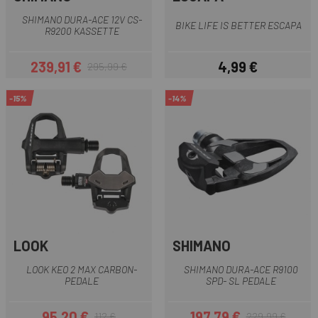
SHIMANO DURA-ACE 12V CS-
BIKE LIFE IS BETTER ESCAPA
R9200 KASSETTE
239,91 €
4,99 €
295,99 €
Preis
Regulärer Preis
Preis
-15%
-14%
LOOK
SHIMANO
LOOK KEO 2 MAX CARBON-
SHIMANO DURA-ACE R9100
PEDALE
SPD- SL PEDALE
95,20 €
197,79 €
112 €
229,99 €