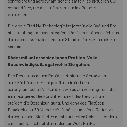
schmalere und aerodynamischere sätteln las aktuellen UCI-
Vorschriften, um den Luftstrom um las Beine zu
verbessern.
Die Apple Find My-Technologie ist jetzt in alle SW- und Pro
4iiii Leistungsmesser integriert. Radfahrer können sich nun
darauf verlassen, den genauen Standort ihres Fahrrads zu
kennen.
Räder mit unterschiedlichen Profilen. Volle
Geschwindigkeit, egal wohin Sie gehen.
Das Design las neuen Rapide definiert die Aerodynamik
neu: Ein höheres Frontprofil maximiert den
aerodynamischen Vorteil dort, wo es am wichtigsten ist;
ein niedrigeres Heckprofil reduziert das Gewicht und
steigert die Beschleunigung. Und dank des FlatStop-
Beadlocks ist 39 % mehr Kraft nötig, um einen Reifen zu
durchstechen. Sie bieten nicht nur besten Schutz, sondern
sind auch las schnellsten räder der Welt. Punkt.