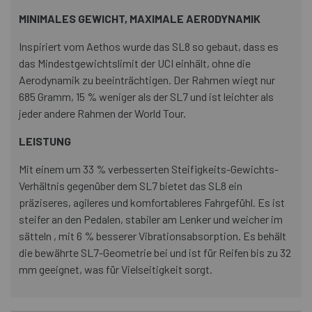
MINIMALES GEWICHT, MAXIMALE AERODYNAMIK
Inspiriert vom Aethos wurde das SL8 so gebaut, dass es
das Mindestgewichtslimit der UCI einhält, ohne die
Aerodynamik zu beeinträchtigen. Der Rahmen wiegt nur
685 Gramm, 15 % weniger als der SL7 und ist leichter als
jeder andere Rahmen der World Tour.
LEISTUNG
Mit einem um 33 % verbesserten Steifigkeits-Gewichts-
Verhältnis gegenüber dem SL7 bietet das SL8 ein
präziseres, agileres und komfortableres Fahrgefühl. Es ist
steifer an den Pedalen, stabiler am Lenker und weicher im
sätteln , mit 6 % besserer Vibrationsabsorption. Es behält
die bewährte SL7-Geometrie bei und ist für Reifen bis zu 32
mm geeignet, was für Vielseitigkeit sorgt.