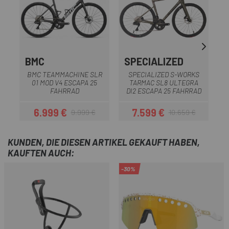
BMC
SPECIALIZED
BMC TEAMMACHINE SLR
SPECIALIZED S-WORKS
01 MOD V4 ESCAPA 25
TARMAC SL8 ULTEGRA
FAHRRAD
DI2 ESCAPA 25 FAHRRAD
6.999 €
7.599 €
9.999 €
10.659 €
Preis
Regulärer Preis
Preis
Regulärer Preis
KUNDEN, DIE DIESEN ARTIKEL GEKAUFT HABEN,
KAUFTEN AUCH:
-30%