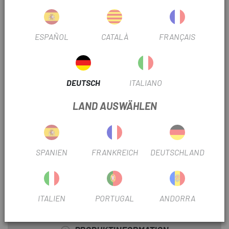
NR. RITZEL
12V
ESPAÑOL
CATALÀ
FRANÇAIS
AUSLASSFILTER
Ja
GETRIEBE TYP
Elektronik
DEUTSCH
ITALIANO
NR. PLATTEN
2
LAND AUSWÄHLEN
ABDECKUNGSTYP
Schlauchlos
BREITE DER BUCHSE
12x100mm
SPANIEN
FRANKREICH
DEUTSCHLAND
12x142mm
POTENTIOMETERTYP
Pleuelstange
ITALIEN
PORTUGAL
ANDORRA