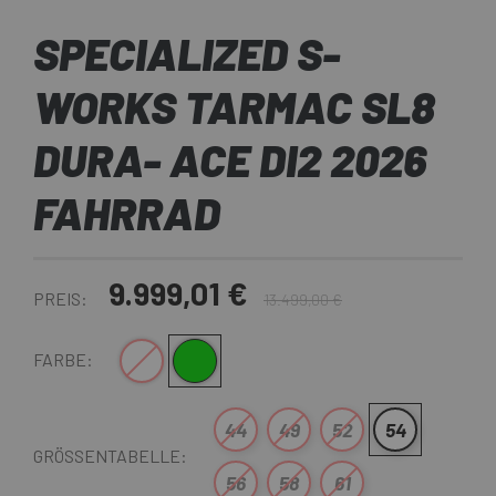
SPECIALIZED S-
WORKS TARMAC SL8
DURA- ACE DI2 2026
FAHRRAD
9.999,01 €
PREIS:
13.499,00 €
Weiß
Grün
FARBE:
44
49
52
54
GRÖSSENTABELLE:
56
58
61