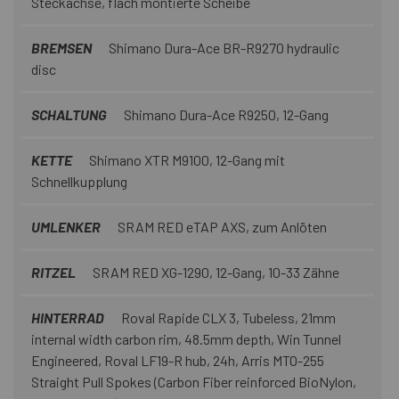
Steckachse, flach montierte Scheibe
BREMSEN
Shimano Dura-Ace BR-R9270 hydraulic
disc
SCHALTUNG
Shimano Dura-Ace R9250, 12-Gang
KETTE
Shimano XTR M9100, 12-Gang mit
Schnellkupplung
UMLENKER
SRAM RED eTAP AXS, zum Anlöten
RITZEL
SRAM RED XG-1290, 12-Gang, 10-33 Zähne
HINTERRAD
Roval Rapide CLX 3, Tubeless, 21mm
internal width carbon rim, 48.5mm depth, Win Tunnel
Engineered, Roval LF19-R hub, 24h, Arris MTO-255
Straight Pull Spokes (Carbon Fiber reinforced BioNylon,