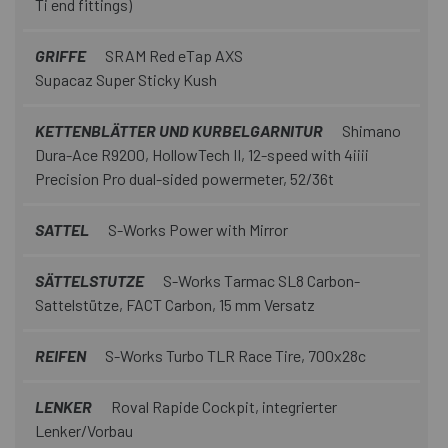
Ti end fittings)
GRIFFE
SRAM Red eTap AXS
Supacaz Super Sticky Kush
KETTENBLÄTTER UND KURBELGARNITUR
Shimano
Dura-Ace R9200, HollowTech II, 12-speed with 4iiii
Precision Pro dual-sided powermeter, 52/36t
SATTEL
S-Works Power with Mirror
SÄTTELSTUTZE
S-Works Tarmac SL8 Carbon-
Sattelstütze, FACT Carbon, 15 mm Versatz
REIFEN
S-Works Turbo TLR Race Tire, 700x28c
LENKER
Roval Rapide Cockpit, integrierter
Lenker/Vorbau