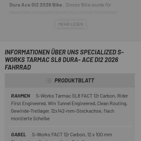
Dura Ace Di2 2026 Bike
. Dieses Bike wurde für
maximale aerodynamische Leistung bei minimalem
Gewicht entwickelt und kombiniert modernste
MEHR LESEN
Technologie, weltmeisterschaftserprobte Geometrie und
lite Komponenten wie die Shimano Dura- Ace Di2-Gruppe
mit Leistungsmesser und Roval Rapide CLX III- räder .
Kaufen Sie das
Specialized S-Works Tarmac SL8 Dura
INFORMATIONEN ÜBER UNS SPECIALIZED S-
Ace Di2 2026 Bike
bei
Escapa
und bringen Sie Ihre
WORKS TARMAC SL8 DURA- ACE DI2 2026
Leistung auf das nächste Level.
FAHRRAD
PRODUKTBLATT
RAHMEN
S-Works Tarmac SL8 FACT 12r Carbon, Rider
First Engineered, Win Tunnel Engineered, Clean Routing,
Gewinde-Tretlager, 12x142-mm-Steckachse, flach
montierte Scheibe
GABEL
S-Works FACT 12r Carbon, 12 x 100 mm