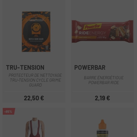
TRU-TENSION
POWERBAR
PROTECTEUR DE NETTOYAGE
BARRE ÉNERGÉTIQUE
TRU-TENSION CYCLE GRIME
POWERBAR RIDE
GUARD
22,50 €
2,19 €
Prix
Prix
-65%