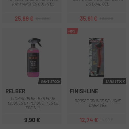
RAY MANCHES COURTES
BG DUAL GEL
25,99 €
35,91 €
64,99 €
39,90 €
Prix
Prix habituel
Prix
Prix habituel
-15%
SANS STOCK
SANS STOCK
RELBER
FINISHLINE
LIMPIADOR RELBER POUR
BROSSE GRUNGE DE LIGNE
DISQUES ET PLAQUETTES DE
D'ARRIVÉE
FREIN 1L
9,90 €
12,74 €
14,99 €
Prix
Prix
Prix habituel