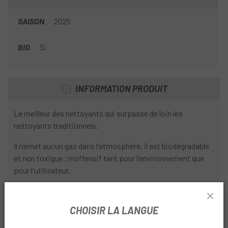
SAISON
2025
BIO
Si
INFORMATION PRODUIT
Le meilleur des nettoyants qui surpasse de loin les
nettoyants traditionnels.
Il n’émet aucun gaz dans l’atmosphère, il est biodégradable
et non toxique ; inoffensif tant pour l'environnement que
pour l'utilisateur.
Sa nouvelle formule améliorée élimine la saleté et la graisse
tenaces plus rapidement et plus efficacement sans laisser
CHOISIR LA LANGUE
de résidus.