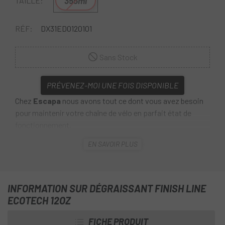
355ml
TAILLE:
RÉF:
DX31ED0120101
Sans Stock
PRÉVENEZ-MOI UNE FOIS DISPONIBLE
Chez
Escapa
nous avons tout ce dont vous avez besoin
pour maintenir votre chaîne de vélo en parfait état de
fonctionnement.
EN SAVOIR PLUS
Le
dégraissant Finish Line Ecotech 12oz
nettoie la
saleté et la graisse les plus incrustées de
manière plus
rapide et plus efficace
sans laisser de résidus. Il n’émet
aucun gaz dans l’atmosphère, il est biodégradable et non
INFORMATION SUR DÉGRAISSANT FINISH LINE
toxique ; inoffensif tant pour l'environnement que pour
ECOTECH 12OZ
l'utilisateur.
FICHE PRODUIT