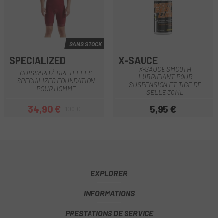
SANS STOCK
SPECIALIZED
X-SAUCE
X-SAUCE SMOOTH
CUISSARD À BRETELLES
LUBRIFIANT POUR
SPECIALIZED FOUNDATION
SUSPENSION ET TIGE DE
POUR HOMME
SELLE 30ML
34,90 €
5,95 €
100 €
Prix
Prix habituel
Prix
EXPLORER
INFORMATIONS
PRESTATIONS DE SERVICE