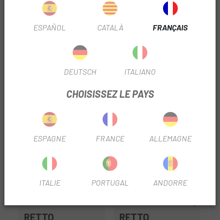
Il est ininflammable et peut être utilisé en toute sécurité
sur tous types de surfaces et de matériaux.
ESPAÑOL
CATALÀ
FRANÇAIS
Tailles :
- 12 oz / 355 ml - Aérosol
DEUTSCH
ITALIANO
TRUSTED SHOPS REVIEWS
CHOISISSEZ LE PAYS
PRODUITS SIMILAIRES
ESPAGNE
FRANCE
ALLEMAGNE
ITALIE
PORTUGAL
ANDORRE
RETTO
RETTO