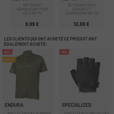
NETTOYANT
NETTOYANT POUR
DÉGRAISSANT POUR
DISQUES ET
VÉLO RETTO
SUSPENSIONS RETTO
9,99 €
10,99 €
Prix
Prix
LES CLIENTS QUI ONT ACHETÉ CE PRODUIT ONT
ÉGALEMENT ACHETÉ:
-60%
-10%
OUTLET
ENDURA
SPECIALIZED
MAILLOT ENDURA HUMMVEE
GANTS COURTS SPECIALIZED