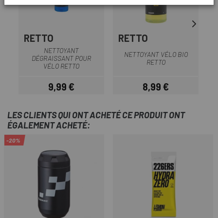
RETTO
RETTO
NETTOYANT
NETTOYANT VÉLO BIO
D
DÉGRAISSANT POUR
RETTO
VÉLO RETTO
9,99 €
8,99 €
Prix
Prix
LES CLIENTS QUI ONT ACHETÉ CE PRODUIT ONT
ÉGALEMENT ACHETÉ:
-20%