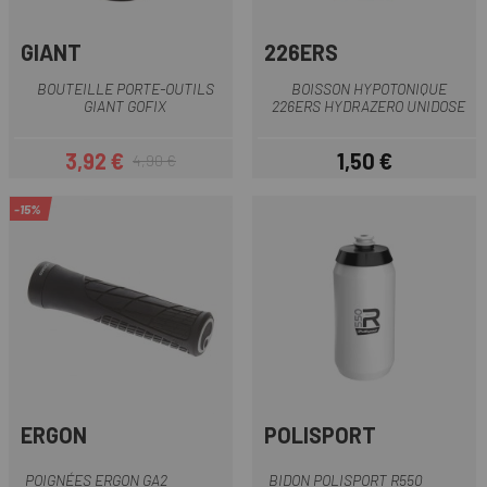
GIANT
226ERS
BOUTEILLE PORTE-OUTILS
BOISSON HYPOTONIQUE
GIANT GOFIX
226ERS HYDRAZERO UNIDOSE
3,92 €
1,50 €
4,90 €
Prix
Prix habituel
Prix
-15%
ERGON
POLISPORT
POIGNÉES ERGON GA2
BIDON POLISPORT R550