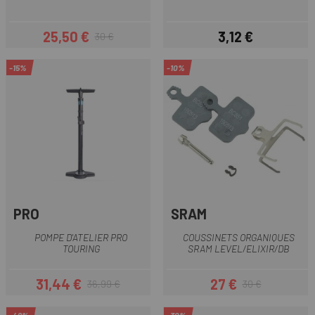
25,50 €
3,12 €
30 €
Prix
Prix habituel
Prix
-15%
-10%
PRO
SRAM
POMPE D'ATELIER PRO
COUSSINETS ORGANIQUES
TOURING
SRAM LEVEL/ELIXIR/DB
31,44 €
27 €
36,99 €
30 €
Prix
Prix habituel
Prix
Prix habituel