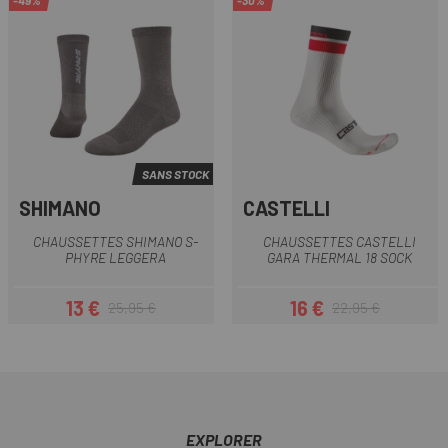
-49%
-30%
SANS STOCK
SHIMANO
CASTELLI
CHAUSSETTES SHIMANO S-
CHAUSSETTES CASTELLI
PHYRE LEGGERA
GARA THERMAL 18 SOCK
13 €
16 €
25,95 €
22,95 €
Prix
Prix habituel
Prix
Prix habituel
EXPLORER