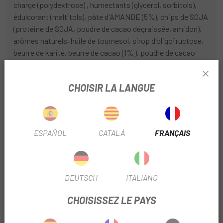
charge (polydextrose) , humectants (glycérol, sorbitols),
édulcorant (maltitols), pâte d'AMANDE (5%), chips de SOJA
(protéine de SOJA, poudre de cacao dégraissée, amidon),
arômes naturels, huile de tournesol, sirop d'oligofructose,
beurre de karité, beurre de cacao (1% ), poudre de cacao
dégraissé (1%), émulsifiant [lecitinas (SOJA)] , pâte de
cacao (0,5%), avoine hydrolysée moulue (0,5%), sel,
CHOISIR LA LANGUE
colorant (concentré de pomme et d'hibiscus), pâte de
NOISETTES.
Peut contenir : BLÉ, ORGE, ARACHIDES, LAIT, NOIX DE
CAJOU.
ESPAÑOL
CATALÀ
FRANÇAIS
INGRÉDIENTS SAVEUR Amande Salée et Caramel :
Protéines végétales (20%) (protéine de SOJA, protéine de
DEUTSCH
ITALIANO
pois, protéine de riz), agent de charge (polydextrose),
humectants (glycérol, sorbitols), édulcorant (maltitols),
CHOISISSEZ LE PAYS
beurre de cacao (6%), chips de SOJA (protéine de SOJA,
amidon, sel), pâte d'AMANDE (5%), AMANDES coupées en