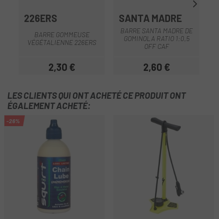
226ERS
SANTA MADRE
BARRE SANTA MADRE DE
BARRE GOMMEUSE
GOMINOLA RATIO 1:0,5
M
VÉGÉTALIENNE 226ERS
OFF CAF
2,30 €
2,60 €
Prix
Prix
LES CLIENTS QUI ONT ACHETÉ CE PRODUIT ONT
ÉGALEMENT ACHETÉ:
-26%