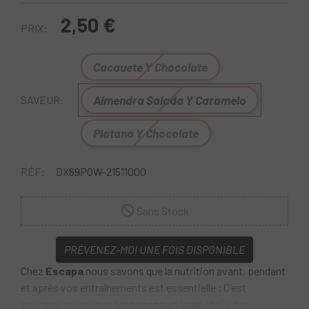
2,50 €
PRIX:
Cacauete Y Chocolate
Almendra Salada Y Caramelo
SAVEUR:
Platano Y Chocolate
RÉF:
DX69POW-21511000
Sans Stock
PRÉVENEZ-MOI UNE FOIS DISPONIBLE
Chez
Escapa
nous savons que la nutrition avant, pendant
et après vos entraînements est essentielle ; C'est
pourquoi nous vous proposons un large choix des