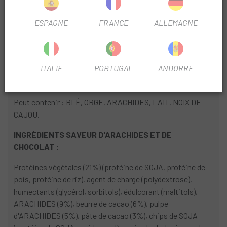
dés (3,5%), chocolat noir sans sucre ajouté avec édulcorant
[pasta de cacao, edulcorante (maltitol), manteca de cacao,
ESPAGNE
FRANCE
ALLEMAGNE
emulgente [lecitinas (SOJA)] , pâte de cacao (3%) , EVOO
hydrolysée moulue (2%), huile de tournesol, sirop
d'oligofructose, beurre de karité, arômes naturels,
ITALIE
PORTUGAL
ANDORRE
émulsifiant [lecitinas (SOJA)] , pâte de NOISETTES, sel,
colorant alimentaire (concentré de pomme et d'hibiscus).
Peut contenir : BLÉ, ORGE, ARACHIDES, LAIT, NOIX DE
CAJOU.
INGRÉDIENTS SAVEUR D'ARACHIDES ET DE
CHOCOLAT :
Protéines végétales (21%) (protéine de SOJA, protéine de
pois, protéine de riz), agent de charge (polydextrose),
humectants (glycérol, sorbitols), édulcorant (maltitols),
ARACHIDES (9%), beurre de cacao (6%), pulpe
d'ARACHIDES (5%), pâte de cacao (3%), chips de SOJA