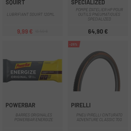
SQUIRT
SPECIALIZED
POMPE D'ATELIER HP POUR
LUBRIFIANT SQUIRT 120ML
OUTILS PNEUMATIQUES
SPECIALIZED
9,99 €
64,90 €
13,50 €
Prix
Prix habituel
Prix
-25%
POWERBAR
PIRELLI
BARRES ORIGINALES
PNEU PIRELLI CINTURATO
POWERBAR ENERGIZE
ADVENTURE CLASSIC 700