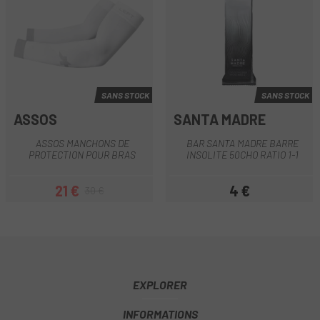
SANS STOCK
SANS STOCK
ASSOS
SANTA MADRE
ASSOS MANCHONS DE
BAR SANTA MADRE BARRE
PROTECTION POUR BRAS
INSOLITE 50CHO RATIO 1-1
21 €
4 €
30 €
Prix
Prix habituel
Prix
EXPLORER
INFORMATIONS