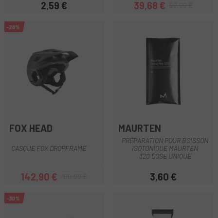
2,59 €
39,68 €
52,90 €
Prix
Prix
Prix habituel
-28%
FOX HEAD
MAURTEN
PRÉPARATION POUR BOISSON
CASQUE FOX DROPFRAME
ISOTONIQUE MAURTEN
320 DOSE UNIQUE
142,90 €
3,60 €
199,99 €
Prix
Prix habituel
Prix
-30%