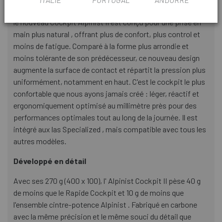
Développé à partir des données de Retül et Body Geometry,
le nouveau Cockpit Alpinist II est conçu pour une prise en
main plus natural , offrant plus de confort, plus control et
moins de fatigue. Comparé à la forme plus arrondie et
moins tolérante de son prédécesseur, ce nouveau design
augmente la surface de contact et répartit la pression plus
uniformément, notamment en haut. C'est le cockpit le plus
confortable que nous ayons jamais créé : léger, réactif et
ergonomiquement optimisé au millimètre près pour des
performances optimales tout au long de la journée. Il est
intégré aux las Specialized , mais compatible avec tous les
autres modèles.
Développé en détail
Avec ses 270 g (400 x 100), l' Alpinist Cockpit II pèse 40 g
de moins que le Rapide Cockpit et 10 g de moins que
l'ensemble cintre-potence Alpinist . Fabriqué en carbone
avec la même précision et le même souci du détail que