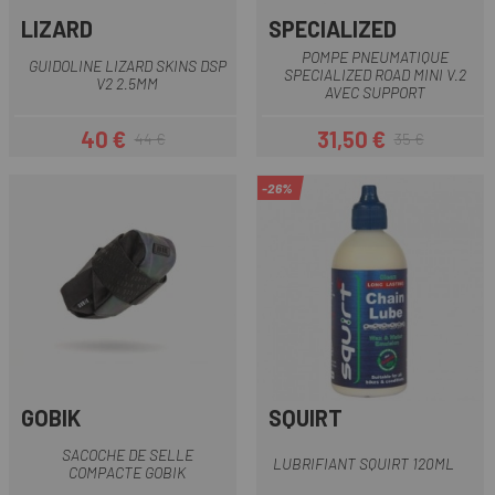
LIZARD
SPECIALIZED
POMPE PNEUMATIQUE
GUIDOLINE LIZARD SKINS DSP
SPECIALIZED ROAD MINI V.2
V2 2.5MM
AVEC SUPPORT
40 €
31,50 €
44 €
35 €
Prix
Prix habituel
Prix
Prix habituel
-26%
GOBIK
SQUIRT
SACOCHE DE SELLE
LUBRIFIANT SQUIRT 120ML
COMPACTE GOBIK