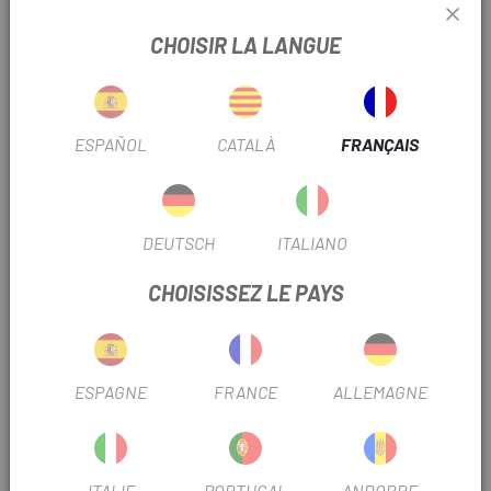
CHOISIR LA LANGUE
INFORMATION PRODUIT
À première vue
ESPAÑOL
CATALÀ
FRANÇAIS
Utilisation : Cyclisme sur route avec des composants
légers
Poids : 270 g (400 x 100)
DEUTSCH
ITALIANO
Ergonomie : perfectionnée grâce à des milliers d'études sur
CHOISISSEZ LE PAYS
la géométrie corporelle
Dimensions : Chute de 4° vers l'extérieur
Absorption des vibrations : 28,3 % de plus que la Rapide
ESPAGNE
FRANCE
ALLEMAGNE
Acheminement des câbles : Shimano , SRAM , Campagnolo
Un confort révolutionnaire
ITALIE
PORTUGAL
ANDORRE