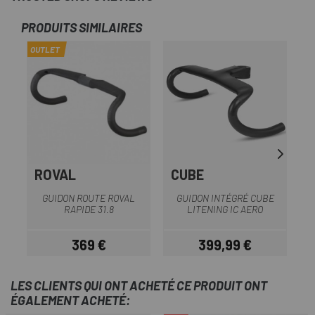
PRODUITS SIMILAIRES
OUTLET
ROVAL
CUBE
GUIDON ROUTE ROVAL
GUIDON INTÉGRÉ CUBE
G
RAPIDE 31.8
LITENING IC AERO
369 €
399,99 €
Prix
Prix
LES CLIENTS QUI ONT ACHETÉ CE PRODUIT ONT
ÉGALEMENT ACHETÉ: