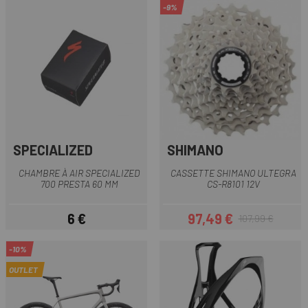
-9%
SPECIALIZED
SHIMANO
CHAMBRE À AIR SPECIALIZED
CASSETTE SHIMANO ULTEGRA
700 PRESTA 60 MM
CS-R8101 12V
6 €
97,49 €
107,99 €
Prix
Prix
Prix habituel
-10%
OUTLET