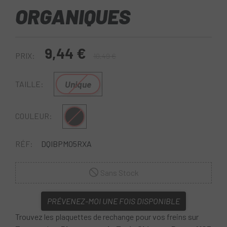
ORGANIQUES
9,44 €
PRIX:
10,49 €
Unique
TAILLE:
Multi
COULEUR:
RÉF:
DQIBPM05RXA
Sans Stock
PRÉVENEZ-MOI UNE FOIS DISPONIBLE
Trouvez les plaquettes de rechange pour vos freins sur