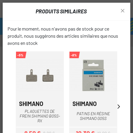
PRODUITS SIMILAIRES
Pour le moment, nous n'avons pas de stock pour ce
produit, nous suggérons des articles similaires que nous
avons en stock
-10%
-5%
-6%
-5%
favori
SHIMANO
SHIMANO
SH
PLAQUETTES DE
PATINS EN RÉSINE
P
FREIN SHIMANO B05S-
SHIMANO G05S
RX