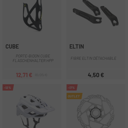
CUBE
ELTIN
PORTE-BIDON CUBE
FIBRE ELTIN DÉTACHABLE
FLASCHENHALTER HPP
12,71 €
4,50 €
16,95 €
Prix
Prix habituel
Prix
-12%
-17%
OUTLET