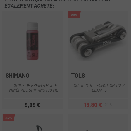
ÉGALEMENT ACHETÉ:
-20%
SHIMANO
TOLS
LIQUIDE DE FREIN À HUILE
OUTIL MULTIFONCTION TOLS
MINÉRALE SHIMANO 100 ML
LEXIA 13
9,99 €
16,80 €
21 €
Prix
Prix
Prix habituel
-25%