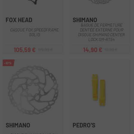
FOX HEAD
SHIMANO
BAGUE DE FERMETURE
CASQUE FOX SPEEDFRAME
DENTÉE EXTERNE POUR
SOLID
DISQUE SHIMANO CENTER
LOCK SM-RT54
105,59 €
14,90 €
119,99 €
17,99 €
Prix
Prix habituel
Prix
Prix habituel
-10%
SHIMANO
PEDRO'S