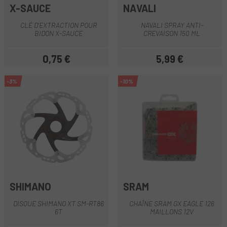
X-SAUCE
NAVALI
CLÉ D'EXTRACTION POUR
NAVALI SPRAY ANTI-
BIDON X-SAUCE
CREVAISON 150 ML
0,75 €
5,99 €
Prix
Prix
-3%
-10%
SHIMANO
SRAM
DISQUE SHIMANO XT SM-RT86
CHAÎNE SRAM GX EAGLE 126
6T
MAILLONS 12V