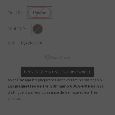
Unique
TAILLE:
Noir
COULEUR:
RÉF:
DQY2R298011
Sans Stock
PRÉVENEZ-MOI UNE FOIS DISPONIBLE
Avec
Escapa
les plaquettes dont vos freins ont besoin.
Les
plaquettes de frein Shimano G05A-RX Resin
se
distinguent par leur puissance de freinage et leur très
silence.