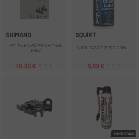
SHIMANO
SQUIRT
PATINS EN RÉSINE SHIMANO
LUBRIFIANT SQUIRT 120ML
G05S
10,30 €
9,99 €
10,99 €
13,50 €
Prix
Prix habituel
Prix
Prix habituel
SANS STOCK