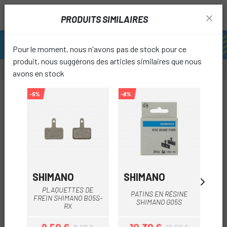
PRODUITS SIMILAIRES
Pour le moment, nous n'avons pas de stock pour ce
produit, nous suggérons des articles similaires que nous
avons en stock
-10%
-5%
-6%
-5%
favori
SHIMANO
SHIMANO
SH
PLAQUETTES DE
PATINS EN RÉSINE
P
FREIN SHIMANO B05S-
SHIMANO G05S
RX