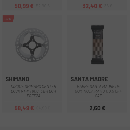
50,99 €
32,40 €
52,99 €
36 €
Prix
Prix habituel
Prix
Prix habituel
-10%
SHIMANO
SANTA MADRE
DISQUE SHIMANO CENTER
BARRE SANTA MADRE DE
LOCK RT-MT800 ICE-TECH
GOMINOLA RATIO 1:0,5 OFF
FREEZA
CAF
58,49 €
2,60 €
64,99 €
Prix
Prix habituel
Prix