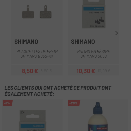
SHIMANO
SHIMANO
PLAQUETTES DE FREIN
PATINS EN RÉSINE
SHIMANO B05S-RX
SHIMANO G05S
8,50 €
10,30 €
8,99 €
10,99 €
Prix
Prix habituel
Prix
Prix habituel
LES CLIENTS QUI ONT ACHETÉ CE PRODUIT ONT
ÉGALEMENT ACHETÉ:
-6%
-26%