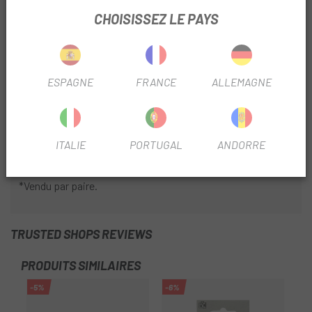
Durabilité : supérieure à la moyenne (4 sur 5)
CHOISISSEZ LE PAYS
Anti-décoloration : Moyenne (3 sur 5)
Calme : bruyant (5 sur 5)
Compatibilité
ESPAGNE
FRANCE
ALLEMAGNE
BR-M9000, BR-M9020, BR-M987, BR-M985, BR-M8100, BR-
M8000, BR-M785, BR-M7100, BR-M7000, BR-M675, BR-
M666, BR-M6000, BR- M615, BR-S7000, BR-S700, BR-
ITALIE
PORTUGAL
ANDORRE
CX77, BR-RS785, BR-R785, BR-R517, BR-R317
*Vendu par paire.
TRUSTED SHOPS REVIEWS
PRODUITS SIMILAIRES
-5%
-6%
-5