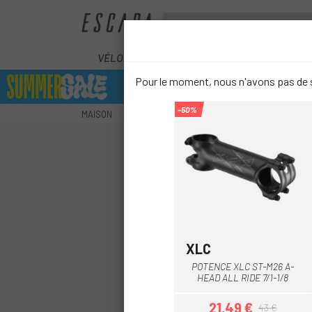
VÉLOS
ÉLECTRIQUES
COMPOS
Pour le moment, nous n'avons pas de s
-50%
MAISON
COMPOSANTS
POTENCES
CUBE AGREE 
XLC
Noir
POTENCE XLC ST-M26 A-
HEAD ALL RIDE 7/1-1/8
21,49 €
43 €