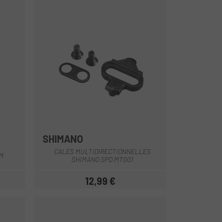
SHIMANO
Noir
CALES MULTIDIRECTIONNELLES
M
SHIMANO SPD MT001
12,99 €
Prix