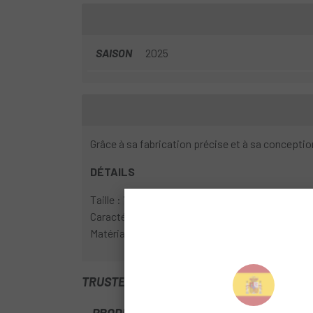
SAISON
2025
Grâce à sa fabrication précise et à sa conceptio
DÉTAILS
Taille : 70 mm/80 mm/90 mm/100 mm/110 mm
Caractéristiques : Angle de potence 0° ; diamèt
Matériau : aluminium 6061
TRUSTED SHOPS REVIEWS