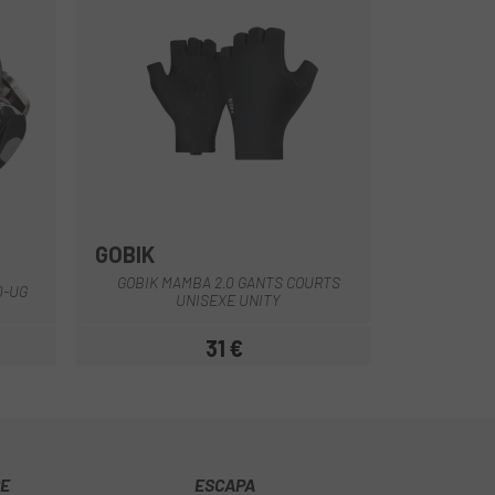
GOBIK
Vert Olive
Blanc
Marron
Noir
GOBIK MAMBA 2.0 GANTS COURTS
0-UG
UNISEXE UNITY
31 €
Prix
CE
ESCAPA