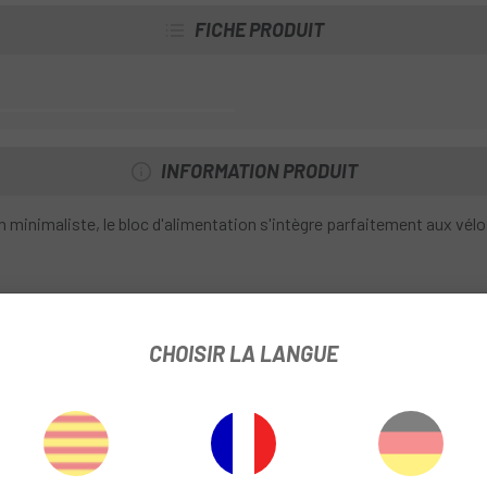
FICHE PRODUIT
INFORMATION PRODUIT
n minimaliste, le bloc d'alimentation s'intègre parfaitement aux vél
re de serrage du guidon 31,8 mm ; diamètre de serrage de la fourche
CHOISIR LA LANGUE