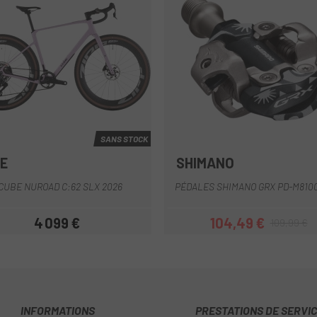
SANS STOCK
E
SHIMANO
Gris-Noir
Rose
Noir
CUBE NUROAD C:62 SLX 2026
PÉDALES SHIMANO GRX PD-M810
4 099 €
104,49 €
109,99 €
Prix
Prix
Prix habituel
INFORMATIONS
PRESTATIONS DE SERVI