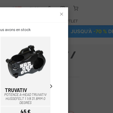
R
BLOG
ÉQUIPEMENT
SERVICE
OUTLET
ous avons en stock
 / CROSS RACE /
TRUVATIV
ORBEA
Blanc
Noir
Noir
POTENCE A-HEAD TRUVATIV
POTENCE ORBEA ROAD OC
HUSSEFELT 1 1/8 31.8MM 0
ST-RP21
DEGRÉS
45 €
55 €