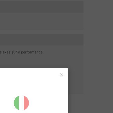
os axés sur la performance.
 28,6 mm ; hauteur de serrage 40 mm