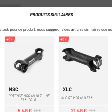
SERVICE CLIENT
RENDEZ-VOUS ATELIE
PRODUITS SIMILAIRES
ANTS
ROUES
ACCESSOIRES
VESTIAIRE
tock pour ce produit, nous suggérons des articles similaires que n
-90%
-50%
/ CROSS RACE / NUROAD
CUBE AGREE
favorite_border
NUROAD
49,95 €
PRIX:
MSC
XLC
Multi
Noir
POTENCE MSC AH ULT LINE
XLC ST-M26 ALU 31,8
Noir
COULEUR:
31.8 120 -6+
5,49 €
21,49 €
56 €
43 €