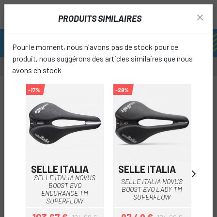
PRODUITS SIMILAIRES
Pour le moment, nous n'avons pas de stock pour ce
produit, nous suggérons des articles similaires que nous
avons en stock
-17%
-29%
-12%
favori
SELLE ITALIA
SELLE ITALIA
SE
SELLE ITALIA NOVUS
SELLE ITALIA NOVUS
BOOST EVO
S
BOOST EVO LADY TM
ENDURANCE TM
SUPERFLOW
SUPERFLOW