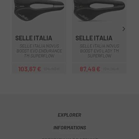
SELLE ITALIA
SELLE ITALIA
S
SELLE ITALIA NOVUS
SELLE ITALIA NOVUS
BOOST EVO ENDURANCE
BOOST EVO LADY TM
S
TM SUPERFLOW
SUPERFLOW
103,67 €
87,49 €
124,90 €
124,90 €
Prix
Prix habituel
Prix
Prix habituel
EXPLORER
INFORMATIONS