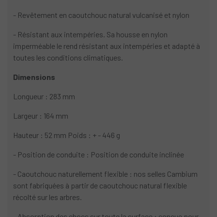
- Revêtement en caoutchouc natural vulcanisé et nylon
- Résistant aux intempéries. Sa housse en nylon
imperméable le rend résistant aux intempéries et adapté à
toutes les conditions climatiques.
Dimensions
Longueur : 283 mm
Largeur : 164 mm
Hauteur : 52 mm Poids : + - 446 g
- Position de conduite : Position de conduite inclinée
- Caoutchouc naturellement flexible : nos selles Cambium
sont fabriquées à partir de caoutchouc natural flexible
récolté sur les arbres.
- Absorption des chocs sur toute la surface : conçue pour