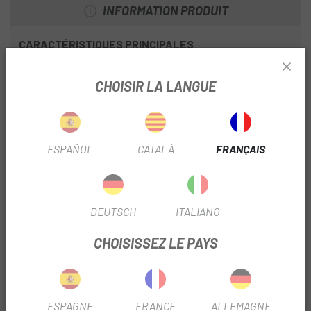
INFORMATION PRODUIT
CARACTÉRISTIQUES PRINCIPALES
Cadre en carbone OMR
CHOISIR LA LANGUE
Fourche Fox 34 Float Performance 140 Grip 3-Pos QR15x110
Amortisseur Fox Float Performance 2-Pos Evol LV custom
tune.
ESPAÑOL
CATALÀ
FRANÇAIS
Batterie de 630Wh
Moteur Shimano EP600 RS Gen2 MC.
DEUTSCH
ITALIANO
Roues Race Face AR30.
CHOISISSEZ LE PAYS
Le
Vélo Orbea Rise SL M20 630Wh 25
est le E-bike léger
d'Orbea qui offre une expérience totalement nouvelle,
éliminant toute autre limitation des eMTB légers de notre
concurrence. L'assistance puissante et naturelle répond
ESPAGNE
FRANCE
ALLEMAGNE