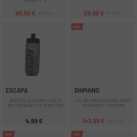
DEORE XT 1X
88,90 €
59,96 €
88,99 €
74,95 €
Prix
Prix habituel
Prix
Prix habituel
-10%
ESCAPA
SHIMANO
BOUTEILLE ESCAPA LIFE IS
KIT DE FREIN À DISQUE AVANT
BETTER BIKE LIFE IS BETTER
SHIMANO XT 4 PISTONS
4,99 €
143,99 €
159,99 €
Prix
Prix
Prix habituel
-12%
-15%