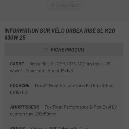
amortissement efficace avec 140mm de débattement et
EN SAVOIR PLUS
sa géométrie conçue pour voler sur chaque sentier
comme vous ne l'avez jamais fait auparavant. Tout cela,
avec la batterie Orbea 630Wh et le moteur Shimano EP Rs
GEN2 MC avec le dernier firmware qui permet la façon la
INFORMATION SUR VÉLO ORBEA RISE SL M20
plus naturelle de pédaler.
630W 25
FICHE PRODUIT
CADRE
Orbea Rise SL OMR 2025, 140mm travel, 29
wheels, Concentric Boost 12x148
FOURCHE
Fox 34 Float Performance 140 Grip 3-Pos
QR15x110
AMORTISSEUR
Fox Float Performance 2-Pos Evol LV
custom tune 210x50mm
FREINS
Shimano M6100 Hydraulic Disc