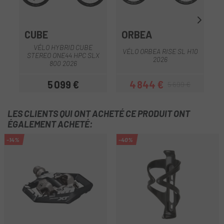
CUBE
ORBEA
VÉLO HYBRID CUBE
VÉLO ORBEA RISE SL H10
STEREO ONE44 HPC SLX
2026
800 2026
5 099 €
4 844 €
5 699 €
Prix
Prix
Prix habituel
LES CLIENTS QUI ONT ACHETÉ CE PRODUIT ONT
ÉGALEMENT ACHETÉ:
-14%
-40%