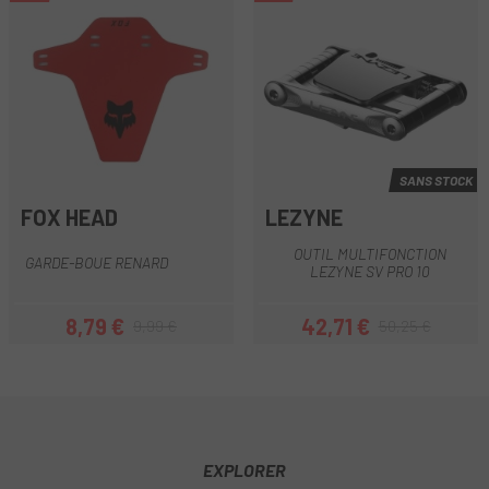
SANS STOCK
FOX HEAD
LEZYNE
OUTIL MULTIFONCTION
GARDE-BOUE RENARD
LEZYNE SV PRO 10
8,79 €
42,71 €
9,99 €
50,25 €
Prix
Prix habituel
Prix
Prix habituel
EXPLORER