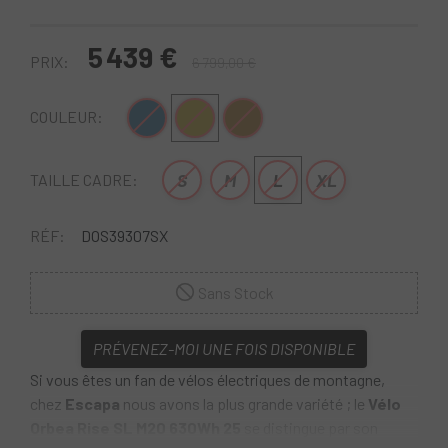
5 439 €
PRIX:
6 799,00 €
Bleu Gris
Marron-Amarillo
Desert Rose
COULEUR:
S
M
L
XL
TAILLE CADRE:
RÉF:
DOS39307SX
Sans Stock
PRÉVENEZ-MOI UNE FOIS DISPONIBLE
Si vous êtes un fan de vélos électriques de montagne,
chez
Escapa
nous avons la plus grande variété ; le
Vélo
Orbea Rise SL M20 630Wh 25
se distingue par son