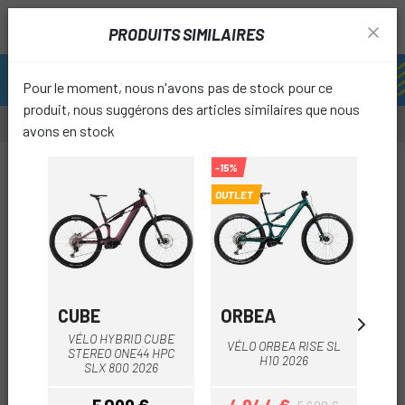
PRODUITS SIMILAIRES
Pour le moment, nous n'avons pas de stock pour ce
produit, nous suggérons des articles similaires que nous
avons en stock
-20%
-15%
OUTLET
OUTLET
favori
CUBE
ORBEA
CU
VÉLO HYBRID CUBE
V
VÉLO ORBEA RISE SL
STEREO ONE44 HPC
STE
H10 2026
SLX 800 2026