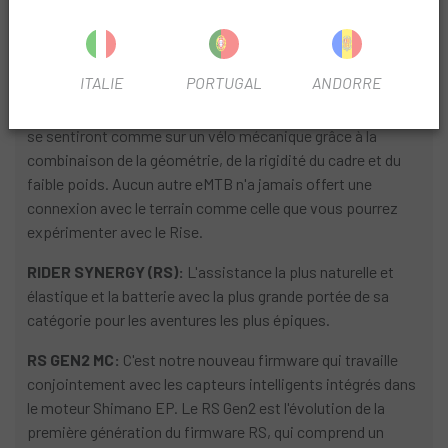
instantanément et élastiquement, rendant les sentiers
techniques encore plus amusants qu'auparavant. Les longs
parcours ne seront pas non plus un problème pour le
ITALIE
PORTUGAL
ANDORRE
nouveau Rise grâce à l'exceptionnelle portée de sa batterie.
Sa maniabilité sera une découverte pour les cyclistes, qui
se sentiront comme sur un vélo mécanique grâce à la
combinaison de la géométrie, de la rigidité du cadre et du
faible poids. Aucun autre eMTB n'a jamais offert une
connexion avec le terrain comme celle que vous pourrez
expérimenter avec le Rise.
RIDER SYNERGY (RS):
L'assistance la plus naturelle et
élastique et la batterie avec la plus grande portée de sa
catégorie pour les aventures les plus épiques.
RS GEN2 MC:
C'est notre nouveau firmware qui travaille
conjointement avec les capteurs intelligents intégrés dans
le moteur Shimano EP. Le RS Gen2 est l'évolution de la
première génération du firmware RS, qui comprend un