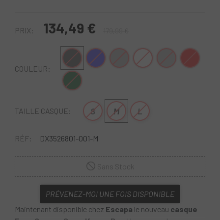
134,49 €
PRIX:
179,99 €
Noir
Bleu
Gris pierre
Blanc
Gris-Vert
Rouge-Noir
COULEUR:
Vert-Noir
S
M
L
TAILLE CASQUE:
RÉF:
DX3526801-001-M
Sans Stock
PRÉVENEZ-MOI UNE FOIS DISPONIBLE
Maintenant disponible chez
Escapa
le nouveau
casque