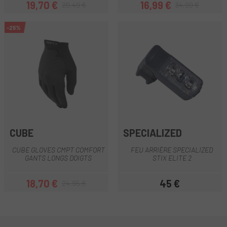
19,70 €
16,99 €
20,49 €
34,99 €
Prix
Prix habituel
Prix
Prix habituel
-25%
CUBE
SPECIALIZED
CUBE GLOVES CMPT COMFORT
FEU ARRIÈRE SPECIALIZED
GANTS LONGS DOIGTS
STIX ELITE 2
18,70 €
45 €
24,95 €
Prix
Prix habituel
Prix