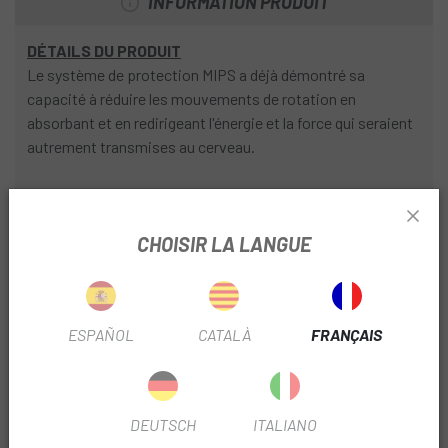
INFORMATION PRODUIT
DÉTAILS DU PRODUIT
Le système de protection MIPS a déjà démontré sa
capacité à réduire les mouvements de rotation en
absorbant et en redirigeant l'énergie et la force qui seraient
autrement transmises au cerveau.
La doublure Varizorb™ EPS double densité améliore la
protection en répartissant la force d'impact sur une
CHOISIR LA LANGUE
surface plus large.
Le système de fermeture à boucle Fidlock ® permet de
l'enfiler et de l'enlever très facilement avec des gants.
ESPAÑOL
CATALÀ
FRANÇAIS
La doublure XT2® amovible et lavable est antimicrobienne,
prévient les odeurs et évacue l'humidité pour garder votre
tête au sec
DEUTSCH
ITALIANO