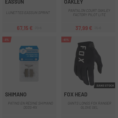
EASSUN
OAKLEY
PANTALON COURT OAKLEY
LUNETTES EASSUN SPRINT
FACTORY PILOT LITE
67,15 €
37,99 €
79 €
75 €
Prix
Prix habituel
Prix
Prix habituel
-3%
-51%
SANS STOCK
SHIMANO
FOX HEAD
PATINS EN RÉSINE SHIMANO
GANTS LONGS FOX RANGER
D03S-RX
GLOVE GEL