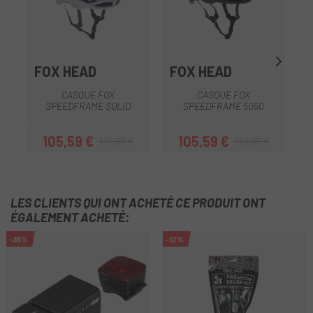
FOX HEAD
FOX HEAD
CASQUE FOX
CASQUE FOX
SPEEDFRAME SOLID
SPEEDFRAME 5050
105,59 €
105,59 €
119,99 €
119,99 €
Prix
Prix habituel
Prix
Prix habituel
LES CLIENTS QUI ONT ACHETÉ CE PRODUIT ONT
ÉGALEMENT ACHETÉ:
-35%
-12%