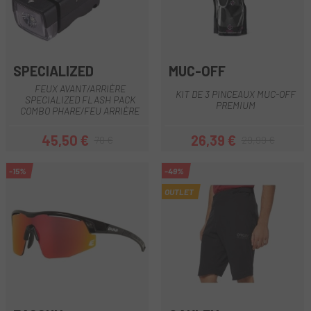
SPECIALIZED
MUC-OFF
FEUX AVANT/ARRIÈRE
KIT DE 3 PINCEAUX MUC-OFF
SPECIALIZED FLASH PACK
PREMIUM
COMBO PHARE/FEU ARRIÈRE
45,50 €
26,39 €
70 €
29,99 €
Prix
Prix habituel
Prix
Prix habituel
-15%
-49%
OUTLET