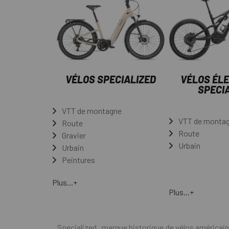
VÉLOS SPECIALIZED
VÉLOS ÉL
SPECI
VTT de montagne
VTT de monta
Route
Route
Gravier
Urbain
Urbain
Peintures
Plus...+
Plus...+
Specialized , marque historique de vélos américaine