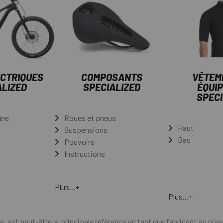
ECTRIQUES
COMPOSANTS
VÊTEM
ALIZED
SPECIALIZED
ÉQUI
SPECI
gne
Roues et pneus
Haut
Suspensions
Bas
Pouvoirs
Instructions
Plus...+
Plus...+
, est peut-être la principale référence en tant que fabricant au nivea