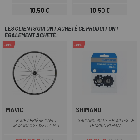
10,50 €
10,50 €
Prix
Prix
LES CLIENTS QUI ONT ACHETÉ CE PRODUIT ONT
ÉGALEMENT ACHETÉ:
-10%
-10%
MAVIC
SHIMANO
ROUE ARRIÈRE MAVIC
SHIMANO GUIDE + POULIES DE
CROSSMAX 29 12X142 INTL
TENSION RD-M773