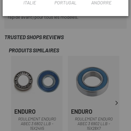
ITALIE
PORTUGAL
ANDORRE
moyeux ITS-4, 142 mm pour les moyeux TS-2 et
adaptateurs à dégagement rapide (livrés avec un blocage
rapide avant) pour tous les modèles.
TRUSTED SHOPS REVIEWS
PRODUITS SIMILAIRES
ENDURO
ENDURO
ROULEMENT ENDURO
ROULEMENT ENDURO
ABEC 3 6802 LLB -
ABEC 3 6902 LLB -
15X24X5
15X28X7