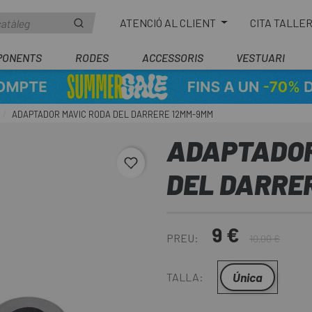
ATENCIÓ AL CLIENT
CITA TALLE
PONENTS
RODES
ACCESSORIS
VESTUARI
ADAPTADOR MAVIC RODA DEL DARRERE 12MM-9MM
ADAPTADOR
favorite_border
DEL DARRE
9 €
PREU:
10,00 €
Única
TALLA: