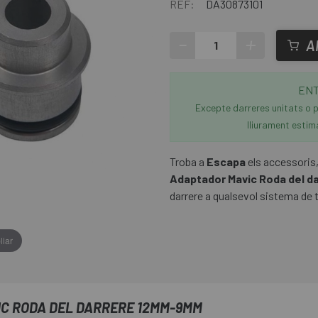
REF:
DA30873101
-
+
A
ENT
Excepte darreres unitats o p
lliurament estim
Troba a
Escapa
els accessoris,
Adaptador Mavic Roda del 
darrere a qualsevol sistema de
liar
C RODA DEL DARRERE 12MM-9MM