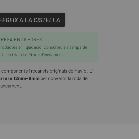
FEGEIX A LA CISTELLA
REGA EN 48 HORES
roductes en liquidació. Consulteu els temps de
ats en triar el mètode d'enviament.
 components i recanvis originals de Mavic . L'
darrere 12mm-9mm
per convertir la roda del
 tancament.