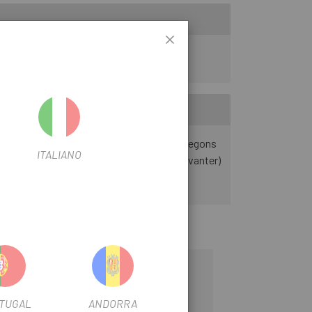
es poden muntar amb diferents adaptadors segons
ITALIANO
d (s'entreguen amb un tancament ràpid davanter)
TUGAL
ANDORRA