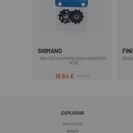
SHIMANO
FIN
POLITGES SHIMANO GUIA+TENSIÓ RD-
DESE
M773
16,64 €
18,49 €
Preu
Preu regular
EXPLORAR
BICICLETES
RODES