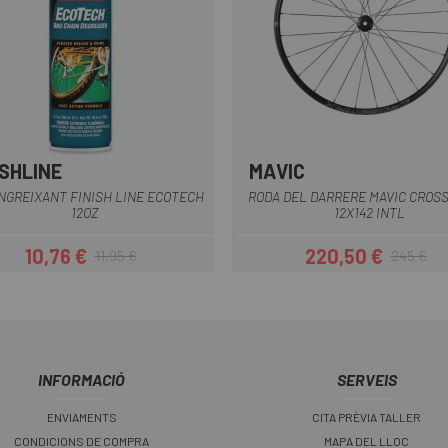
ISHLINE
MAVIC
Multi
NGREIXANT FINISH LINE ECOTECH
RODA DEL DARRERE MAVIC CROS
12OZ
12X142 INTL
10,76 €
220,50 €
11,95 €
245 €
Preu
Preu regular
Preu
Preu regular
INFORMACIÓ
SERVEIS
ENVIAMENTS
CITA PRÈVIA TALLER
CONDICIONS DE COMPRA
MAPA DEL LLOC