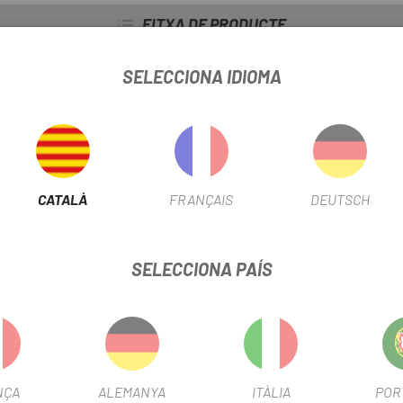
FITXA DE PRODUCTE
SELECCIONA IDIOMA
INFORMACIÓ DEL PRODUCTE
rds de diàmetre i ample de puntera. La majoria de les rodes Mavic 
CATALÀ
FRANÇAIS
DEUTSCH
S-4, de 142 mm per a rodets TS-2 i adaptadors per a tancament ràpi
SELECCIONA PAÍS
NÇA
ALEMANYA
ITÀLIA
POR