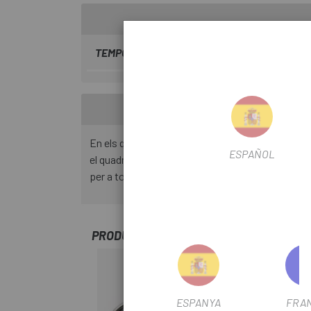
TEMPORADA
2023
En els quadres actuals, hi ha diferents estànda
ESPAÑOL
el quadre: extensions per a 142 mm en rodets IT
per a tots els models.
PRODUCTOS SIMILARES
ESPANYA
FRA