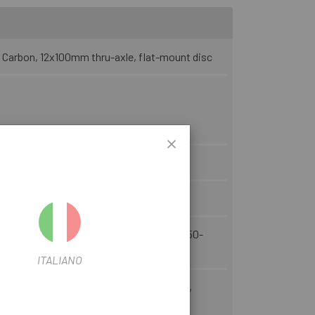
Carbon, 12x100mm thru-axle, flat-mount disc
38 eslabones +QL 12v
R8101 12V 11-34
Shimano Ultegra FC-R8100 12V 170MM / 50-
ITALIANO
mac SL8 Carbon seat post, FACT Carbon,