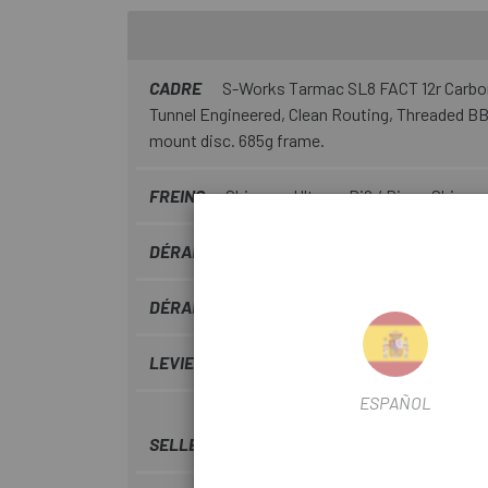
CADRE
S-Works Tarmac SL8 FACT 12r Carbon,
Tunnel Engineered, Clean Routing, Threaded BB
mount disc. 685g frame.
FREINS
Shimano Ultegra Di2 / Disco Shima
DÉRAILLEUR
Shimano Ultegra 12V Di2 RD-R
DÉRAILLEUR AVANT
Shimano Doble Di2 FD
LEVIERS
Shimano Ultegra Di2
ESPAÑOL
SELLE
Fizik Argo Vento R1 Carbon