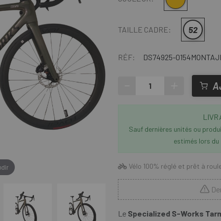
52
TAILLE CADRE:
RÉF:
DS74925-0154MONTAJ
-
+
A
LIVR
Sauf dernières unités ou produit
estimés lors du
Vélo 100% réglé et prêt à roul
dir
Der
Le
Specialized S-Works Tarm