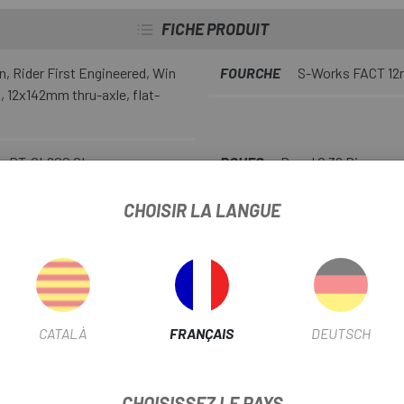
FICHE PRODUIT
 Rider First Engineered, Win
FOURCHE
S-Works FACT 12r 
, 12x142mm thru-axle, flat-
no RT-CL800 CL
ROUES
Roval C 38 Disc
8150
CHAÎNE
Shimano CN-M8100 1
CHOISIR LA LANGUE
-R8150 DS
PIGNON
Shimano Ultegra CS-
PLATEAUX ET MANIVELLES
34D
CATALÀ
FRANÇAIS
DEUTSCH
TIGE DE SELLE
S-Works Tar
15mm offset
CHOISISSEZ LE PAYS