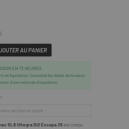
E
JOUTER AU PANIER
AISON EN 72 HEURES
s en liquidation. Consultez les délais de livraison
 choix d'une méthode d'expédition.
er
niers articles en stock
ac SL8 Ultegra Di2 Escapa 25
est conçu