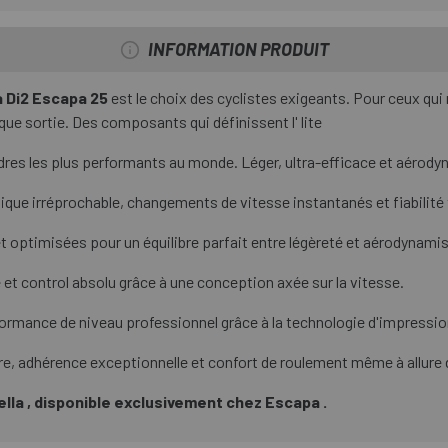
INFORMATION PRODUIT
 Di2 Escapa 25
est le choix des cyclistes exigeants. Pour ceux q
ue sortie. Des composants qui définissent l' lite
res les plus performants au monde. Léger, ultra-efficace et aérodyna
ique irréprochable, changements de vitesse instantanés et fiabilité
et optimisées pour un équilibre parfait entre légèreté et aérodynami
 et control absolu grâce à une conception axée sur la vitesse.
ormance de niveau professionnel grâce à la technologie d'impressio
e, adhérence exceptionnelle et confort de roulement même à allure
ella , disponible exclusivement chez Escapa .