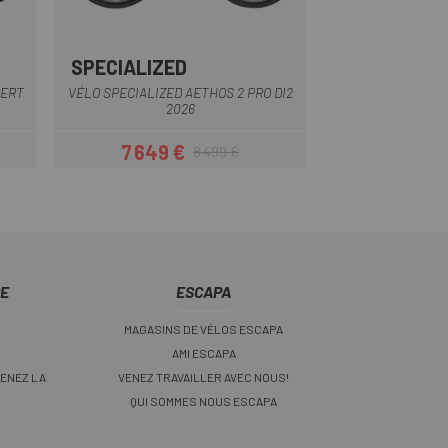
SPECIALIZED
GIANT
Rouge
PERT
VÉLO SPECIALIZED AETHOS 2 PRO DI2
VÉLO GIANT TCR A
2026
7 649 €
5 024 
8 499 €
Prix
Prix habituel
CE
ESCAPA
MAGASINS DE VÉLOS ESCAPA
AMI ESCAPA
ENEZ LA
VENEZ TRAVAILLER AVEC NOUS!
QUI SOMMES NOUS ESCAPA