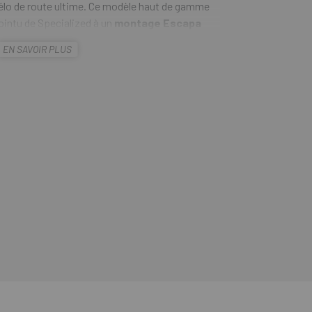
vélo de route ultime. Ce modèle haut de gamme
pointu de Specialized à un
montage Escapa
té sélectionné pour offrir des performances
EN SAVOIR PLUS
d'entraînements intensifs ou sur les parcours
ompte.