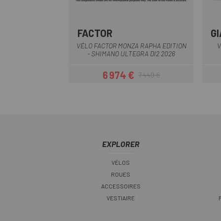
FACTOR
G
Blanc-Gris
VÉLO FACTOR MONZA RAPHA EDITION
V
- SHIMANO ULTEGRA DI2 2026
6 974 €
7 449 €
Prix
Prix habituel
EXPLORER
VÉLOS
ROUES
ACCESSOIRES
VESTIAIRE