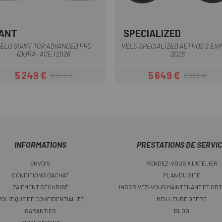
IANT
SPECIALIZED
Noir-Rouge
Gris
ÉLO GIANT TCR ADVANCED PRO
VÉLO SPECIALIZED AETHOS 2 EX
(DURA- ACE ) 2026
2026
5 249 €
5 649 €
8 074 €
6 299 €
Prix
Prix habituel
Prix
Prix habituel
INFORMATIONS
PRESTATIONS DE SERVI
ENVOIS
RENDEZ-VOUS À L'ATELIER
CONDITIONS D'ACHAT
PLAN DU SITE
PAIEMENT SÉCURISÉ
INSCRIVEZ-VOUS MAINTENANT ET OBT
POLITIQUE DE CONFIDENTIALITÉ
MEILLEURE OFFRE
GARANTIES
BLOG