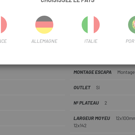
CINTRE
Manillar/Potencia R
SAISON
2025
NCE
ALLEMAGNE
ITALIE
POR
BBR60
MATÉRIAU
Carbone
FREIN
Disque
MONTAGE ESCAPA
Montage
OUTLET
Si
Nº PLATEAU
2
LARGEUR MOYEU
12x100m
12x142