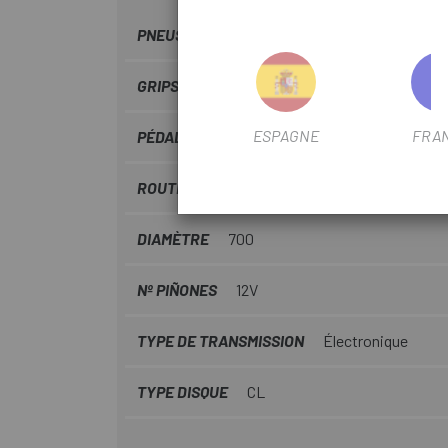
PNEUS
Specialized Turbo Pro 700 T5 24C
GRIPS
Gobik Bond Ultragrip
ESPAGNE
FRA
PÉDALIER
Shimano Ultegra BSA 68mm SM-
ROUTE/COURSE
Performance
DIAMÈTRE
700
Nº PIÑONES
12V
TYPE DE TRANSMISSION
Électronique
TYPE DISQUE
CL