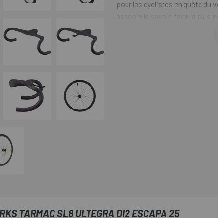
pour les cyclistes en quête du 
associe le savoir-faire le plus 
exclusif.
Chaque composant a é
optimales en compétition, lors 
exigeants où seul le meilleur c
RKS TARMAC SL8 ULTEGRA DI2 ESCAPA 25