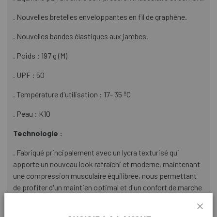
. Nouvelles bretelles enveloppantes en fil de graphène.
. Nouvelles bandes élastiques aux jambes.
. Poids : 197 g (M)
. UPF : 50
. Température d'utilisation : 17- 35 ºC
. Peau : K10
Technologie :
. Fabriqué principalement avec un lycra texturisé qui
apporte un nouveau look rafraîchi et moderne, maintenant
une compression musculaire équilibrée, nous permettant
de profiter d'un maintien optimal et d'un confort de marche
parfait. Sa capacité de respirabilité est très élevée,
évacuant la transpiration vers l'extérieur et offrant une