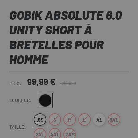
GOBIK ABSOLUTE 6.0
UNITY SHORT À
BRETELLES POUR
HOMME
99,99 €
PRIX:
125,00 €
Noir
COULEUR:
XS
S
M
L
XL
3XL
TAILLE:
2XL
4XL
2XS