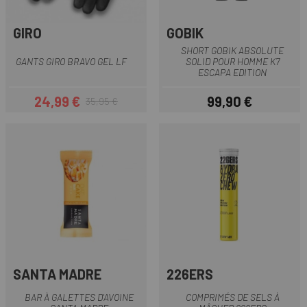
GIRO
GOBIK
SHORT GOBIK ABSOLUTE
GANTS GIRO BRAVO GEL LF
SOLID POUR HOMME K7
ESCAPA EDITION
24,99 €
99,90 €
35,95 €
Prix
Prix habituel
Prix
SANTA MADRE
226ERS
BAR À GALETTES D'AVOINE
COMPRIMÉS DE SELS À