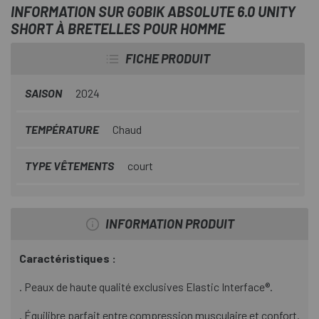
référence dans toutes les situations. C'est un vêtement
INFORMATION SUR GOBIK ABSOLUTE 6.0 UNITY
idéal pour les journées chaudes, avec des températures
SHORT À BRETELLES POUR HOMME
douces à élevées, offrant des performances
FICHE PRODUIT
professionnelles lors des sorties et compétitions les plus
longues et exigeantes.
SAISON
2024
TEMPÉRATURE
Chaud
TYPE VÊTEMENTS
court
INFORMATION PRODUIT
Caractéristiques :
. Peaux de haute qualité exclusives Elastic Interface®.
. Équilibre parfait entre compression musculaire et confort.