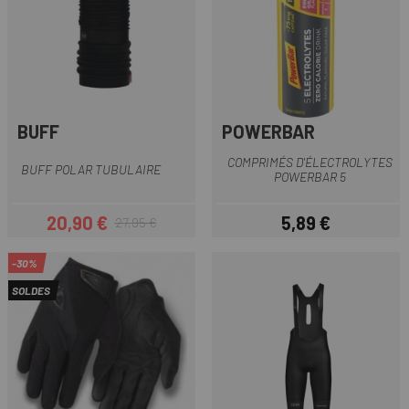
BUFF
POWERBAR
COMPRIMÉS D'ÉLECTROLYTES
BUFF POLAR TUBULAIRE
POWERBAR 5
20,90 €
5,89 €
27,95 €
Prix
Prix habituel
Prix
-30%
SOLDES