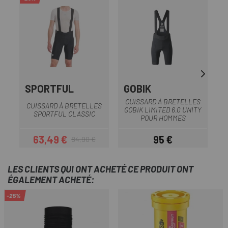
SPORTFUL
GOBIK
G
CUISSARD À BRETELLES
S
CUISSARD À BRETELLES
GOBIK LIMITED 6.0 UNITY
SPORTFUL CLASSIC
POUR HOMMES
63,49 €
95 €
84,90 €
Prix
Prix habituel
Prix
LES CLIENTS QUI ONT ACHETÉ CE PRODUIT ONT
ÉGALEMENT ACHETÉ:
-25%