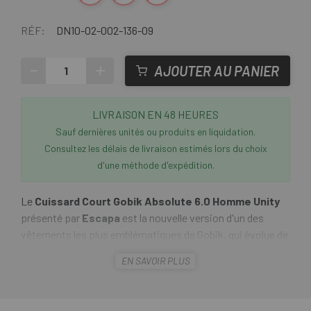
RÉF:
DN10-02-002-136-09
-
+
AJOUTER AU PANIER
LIVRAISON EN 48 HEURES
Sauf dernières unités ou produits en liquidation.
Consultez les délais de livraison estimés lors du choix
d'une méthode d'expédition.
Le
Cuissard Court Gobik Absolute 6.0 Homme Unity
présenté par
Escapa
est la nouvelle version d'un des
vêtements les plus emblématiques de Gobik, qui évolue de
génération en génération pour répondre aux exigences des
EN SAVOIR PLUS
cyclistes les plus exigeants. Cette nouvelle version
présente un motif épuré plus enveloppant et stylisé, avec
une esthétique supérieure et des performances de