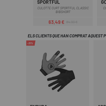
SPORTFUL
G
Blau Fosc
Negre
Negre-Groc
Negre-Gris
Negre-Vermell
CULOTTE CURT SPORTFUL CLASSIC
C
BIBSHORT
63,49 €
84,90 €
Preu
Preu regular
ELS CLIENTS QUE HAN COMPRAT AQUEST 
-31%