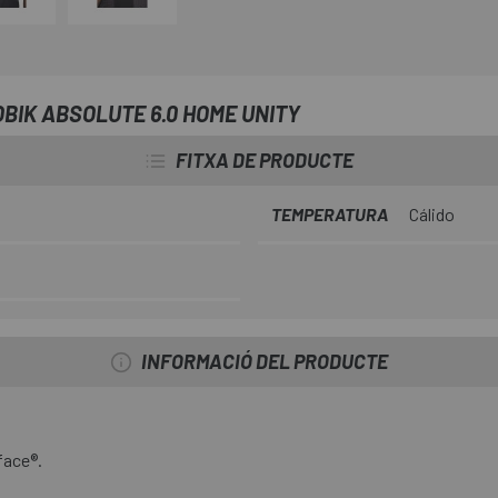
qualsevol situació. És una peça
suaus a elevades, que ofereix u
competicions més llargues i ex
BIK ABSOLUTE 6.0 HOME UNITY
FITXA DE PRODUCTE
TEMPERATURA
Cálido
INFORMACIÓ DEL PRODUCTE
face®.