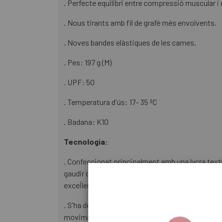
. Perfecte equilibri entre compressió muscular i 
. Nous tirants amb fil de grafè més envolvents.
. Noves bandes elàstiques de les cames.
. Pes: 197 g (M)
. UPF: 50
. Temperatura d'ús: 17- 35 ºC
. Badana: K10
Tecnologia:
. Confeccionat principalment amb una lycra tex
gaudir d'una suport òptima i un confort de marxa
excel·lent protecció solar de 50+ UPF.
. S'ha depurat el patró estructural de la peça p
moviments no desitjats que interfereixin en el p