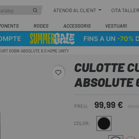
ATENCIÓ AL CLIENT
CITA TALLE
PONENTS
RODES
ACCESSORIS
VESTUARI
URT GOBIK ABSOLUTE 6.0 HOME UNITY
CULOTTE C
favorite_border
ABSOLUTE 6
99,99 €
PREU:
125,0
Negre
COLOR: