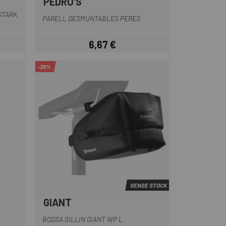
PEDRO'S
-Verde
Groc
STARK
PARELL DESMUNTABLES PERES
6,67 €
Preu
-39%
SENSE STOCK
GIANT
anc
ll
Negre
BOSSA SILLIN GIANT WP L