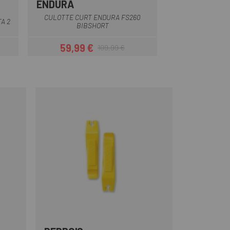
ENDURA
SPORTFUL
Blau
Gris
Negre
Verd
CULOTTE CURT ENDURA FS260
CULOTTE CURT
A 2
BIBSHORT
BIBSH
59,99 €
88,99 
109,99 €
Preu
Preu regular