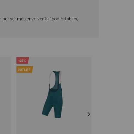
zen per ser més envolvents i confortables,
-45%
-25%
OUTLET
REBAIXES