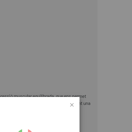
pressió muscular equilibrada, que ens permet
nt cap a l'exterior la suor i proporcionant una
om una autèntica segona pell i evitant