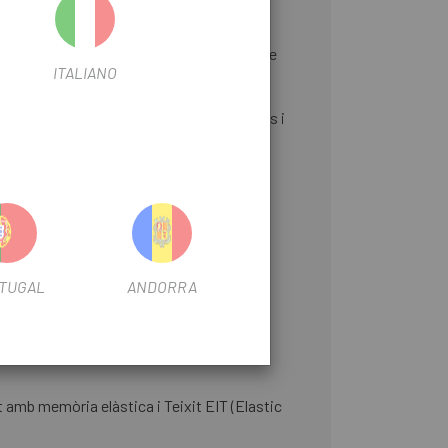
 de llarga durada, amb espumes de densitat
ri. El seu teixit E.I.T. (Elastic Interface
ITALIANO
nes. Es caracteritzen per ser més envolvents i
niforme.
nten la transpirabilitat sense penalitzar
TUGAL
ANDORRA
alls més avançats dels nostres productes.
t amb memòria elàstica i Teixit EIT (Elastic