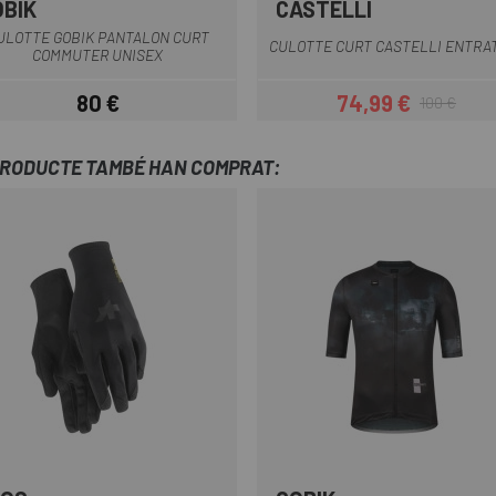
OBIK
CASTELLI
Gris
Negre
Blau
Negre
ULOTTE GOBIK PANTALON CURT
CULOTTE CURT CASTELLI ENTRAT
COMMUTER UNISEX
80 €
74,99 €
100 €
Preu
Preu
Preu regular
PRODUCTE TAMBÉ HAN COMPRAT: