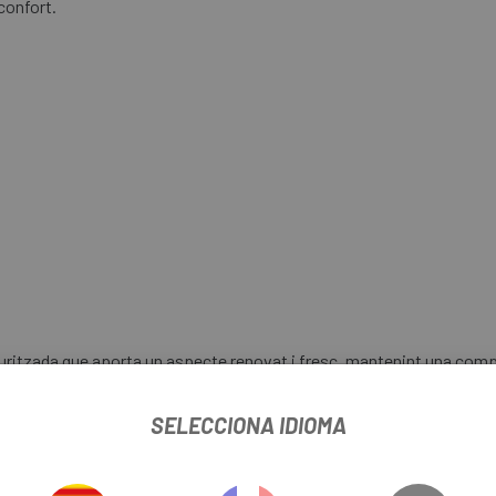
confort.
turitzada que aporta un aspecte renovat i fresc, mantenint una com
 perfecte. La seva capacitat de transpiració és molt elevada, expulsa
SELECCIONA IDIOMA
er aconseguir una aparença més estilitzada i envolvent, ajustant-se c
edaleig.