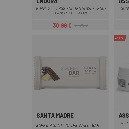
ENDURA
AS
Blau
Taronja
Negre
Verd
Naranja-Verde
GUANTS LLARGS ENDURA SINGLETRACK
GUA
WINDPROOF GLOVE
30,99 €
44,99 €
Preu
Preu regular
-32%
SANTA MADRE
AS
CREM
BARRETA SANTA MADRE SWEET BAR