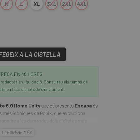
M
L
XL
3XL
2XL
4XL
FEGEIX A LA CISTELLA
REGA EN 48 HORES
roductes en liquidació. Consulteu els temps de
ats en triar el mètode d'enviament.
te 6.0 Home Unity
que et presenta
Escapa
és
es més icòniques de Gobik, que evoluciona
espondre a les demandes dels ciclistes més
presenta un patró depurat més envoltant i
LLEGIR-NE MÉS
erior i un rendiment de referència davant de