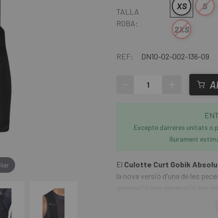
XS
S
TALLA
ROBA:
2XS
REF:
DN10-02-002-136-09
-
+
A
ENT
Excepte darreres unitats o p
lliurament estim
El
Culotte Curt Gobik Absolu
liar
la nova versió d'una de les pec
generació rere generació per r
exigents. Aquesta nova versió 
estilitzat, amb una estètica sup