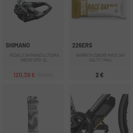
SHIMANO
226ERS
PEDALS SHIMANO ULTEGRA
BARRETA 226ERS RACE DAY
R8000 SPD- SL
SALTY TRAIL
120,39 €
2 €
139,99 €
Preu
Preu regular
Preu