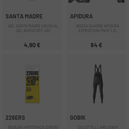
SANTA MADRE
APIDURA
GEL SANTA MADRE UNUSUAL
BOSSA QUADRE APIDURA
GEL 60CHO OFF CAF
EXPEDITION PACK 1,2L
4,90 €
64 €
Preu
Preu
226ERS
GOBIK
BEGUDA HIPOTÒNICA 226ERS
CULOTTE LLARG GOBIK