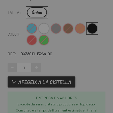
Única
TALLA:
Blau
Blanc
Gris
Marró
Taronja
Negre
COLOR:
Vermell
Verd
REF:
DX38010-13264-00
-
+
AFEGEIX A LA CISTELLA
ENTREGA EN 48 HORES
Excepte darreres unitats o productes en liquidació.
Consulteu els temps de lliurament estimats en triar el