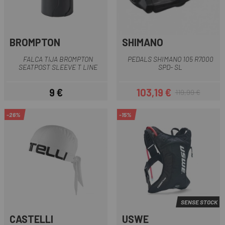
BROMPTON
SHIMANO
FALCA TIJA BROMPTON
PEDALS SHIMANO 105 R7000
SEATPOST SLEEVE T LINE
SPD- SL
9 €
103,19 €
119,99 €
Preu
Preu
Preu regular
-26%
-15%
SENSE STOCK
CASTELLI
USWE