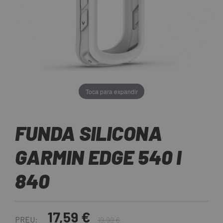
Toca para expandir
FUNDA SILICONA
GARMIN EDGE 540 I
840
17,59 €
PREU:
19,99 €