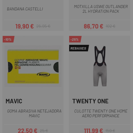
MOTXILLA USWE OUTLANDER
BANDANA CASTELLI
2L HYDRATION PACK
19,90 €
86,70 €
26,95 €
102 €
Preu
Preu regular
Preu
Preu regular
-10%
-25%
REBAIXES
MAVIC
TWENTY ONE
GOMA ABRASIVA NETEJADORA
CULOTTE TWENTY ONE HOME
MAVIC
AERO PERFORMANCE
22,50 €
111,99 €
25 €
150 €