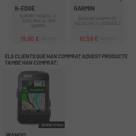
K-EDGE
GARMIN
S
SUPORT FRONTAL K-
SENSORS GARMIN DE
EDGE MAX XL PER
VELOCITAT 2 I CADENCE 2
GARMIN
19,90 €
61,59 €
54,99 €
69,99 €
Preu
Preu regular
Preu
Preu regular
ELS CLIENTS QUE HAN COMPRAT AQUEST PRODUCTE
TAMBÉ HAN COMPRAT:
SENSE STOCK
WAHOO