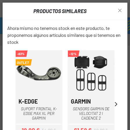
PRODUCTOS SIMILARES
Ahora mismo no tenemos stock en este producto, te
proponemos algunos artículos similares que sí tenemos en
stock
-63%
-12%
OUTLET
favori
K-EDGE
GARMIN
SP
SUPORT FRONTAL K-
SENSORS GARMIN DE
EDGE MAX XL PER
VELOCITAT 2 I
SPE
GARMIN
CADENCE 2
W