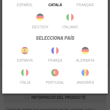
ESPAÑOL
CATALÀ
FRANÇAIS
AVISA'M QUAN ESTIGUI DISPONIBLE
A
Biciescapa
tenim disponible els principals sensors de
Wahoo , per aquest motiu
ja pots adquirir el pack de
DEUTSCH
ITALIANO
sensors de velocitat i potència Wahoo .
SELECCIONA PAÍS
Sense fil amb Bluetooth i ANT+
ESPANYA
FRANÇA
ALEMANYA
INFORMACIÓ SOBRE SENSOR WAHOO RPM
VELOCITAT & CADÈNCIA SENSOR COMBO PACK
ITÀLIA
PORTUGAL
ANDORRA
(BT/ANT+)
INFORMACIÓ DEL PRODUCTE
Totes les dades que necessites per fer ciclisme, junts i