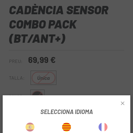
CADÈNCIA SENSOR
COMBO PACK
(BT/ANT+)
69,99 €
PREU:
Única
TALLA:
Multi
COLOR:
SELECCIONA IDIOMA
REF:
DX99WFRMPMC
Sense Stock