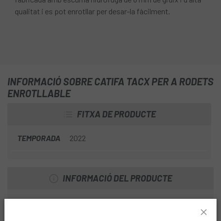
qualitat i es pot enrotllar per desar-la fàcilment.
INFORMACIÓ SOBRE CATIFA TACX PER A RODETS
ENROTLLABLE
FITXA DE PRODUCTE
TEMPORADA
2022
INFORMACIÓ DEL PRODUCTE
Perfecta per a: