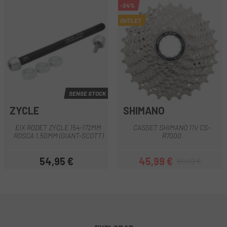
-24%
OUTLET
SENSE STOCK
ZYCLE
SHIMANO
EIX RODET ZYCLE 154-172MM
CASSET SHIMANO 11V CS-
ROSCA 1.50MM (GIANT-SCOTT)
R7000
54,95 €
45,99 €
60,99 €
Preu
Preu
Preu regular