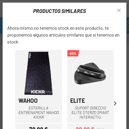
PRODUCTOS SIMILARES
Ahora mismo no tenemos stock en este producto, te
proponemos algunos artículos similares que sí tenemos en
stock
-20%
-63%
favori
WAHOO
ELITE
T
ESTERILLA
SUPORT DIRECCIO
A
ENTRENAMENT WAHOO
ELITE STERZO SMART
KICKR
INTERACTIU