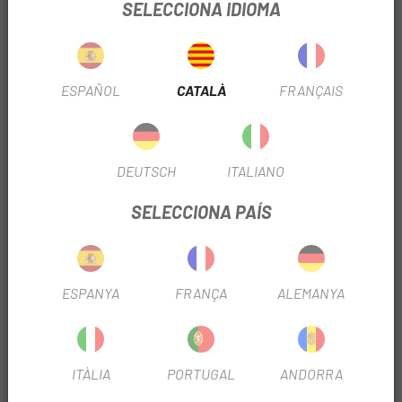
Tacx Antares Basic Trainer
SELECCIONA IDIOMA
Tacx ® Blue Matic Basic Trainer
Tacx ® Blue Twist Basic Trainer
Tacx ® Booster Basic Trainer
Tacx ® Flow Smart Trainer
ESPAÑOL
CATALÀ
FRANÇAIS
Tacx FLUX S Smart Trainer
Tacx Galàxia Advanced Roller Trainer
Tacx NEO 2 Smart Trainer
DEUTSCH
ITALIANO
Tacx ® NEO 2T Smart Trainer
Tacx NEO Bike Smart Trainer
SELECCIONA PAÍS
Tacx ® Satori Smart Trainer
PRODUCTOS SIMILARES
ESPANYA
FRANÇA
ALEMANYA
-63%
ITÀLIA
PORTUGAL
ANDORRA