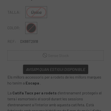
Única
TALLA:
Multi
COLOR:
REF:
DX88T2918
Sense Stock
AVISA'M QUAN ESTIGUI DISPONIBLE
Els millors accessoris per a rodets de les millors marques
ho tenim a
Escapa
.
La
Catifa Tacx per a rodets
d'entrenament protegeix el
terra i esmorteeix el soroll durant les sessions
d'entrenament a l'interior amb aquesta catifeta. Està
fabricada amb escuma hidròfuga de 6 mm de gruix i d'alta