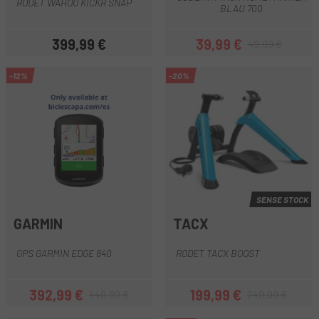
RODET WAHOO KICKR SNAP
BLAU 700
399,99 €
39,99 €
49,99 €
Preu
Preu
Preu regular
-12%
-20%
SENSE STOCK
GARMIN
TACX
GPS GARMIN EDGE 840
RODET TACX BOOST
392,99 €
199,99 €
449,99 €
249,99 €
Preu
Preu regular
Preu
Preu regular