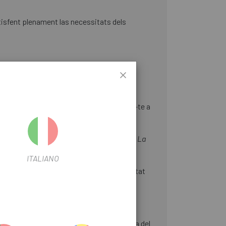
tisfent plenament las necessitats dels
icació d'una ullada. Toca per navegar
tomàticament. Rebràs alertes en acostar-te a
putador els sincronitzarà automàticament. La
mari.
ITALIANO
 teu avantatge o desavantatge. El teu estat
ar la teva postura, millorar l'eficiència del