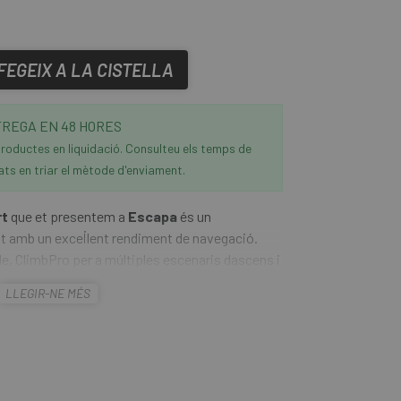
FEGEIX A LA CISTELLA
REGA EN 48 HORES
roductes en liquidació. Consulteu els temps de
ats en triar el mètode d'enviament.
rt
que et presentem a
Escapa
és un
t amb un excel·lent rendiment de navegació.
ble, ClimbPro per a múltiples escenaris dascens i
onnectar i controlar intel·ligentment fins a 11
LLEGIR-NE MÉS
n ecosistema de ciclisme totalment integrat que
intel·ligent i atractiva.