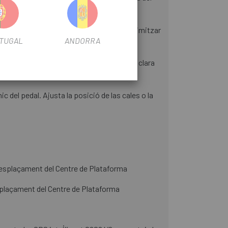
justar la teva tècnica de pedaleig per minimitzar
TUGAL
ANDORRA
cia en cada posició, oferint-te una visió clara
ic del pedal. Ajusta la posició de las cales o la
splaçament del Centre de Plataforma
laçament del Centre de Plataforma