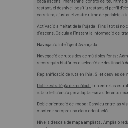
cada ascens i mantenir el control del teu ritme 
restant, el desnivell positiu restant, el perfil 
carretera, ajustar el vostre ritme de pedaleig a t
Activació a Meitat de la Pujada:
Fins i tot si no 
d'ascens. Calcula a l'instant la informació del t
Navegació Intel·ligent Avançada
Navegació de rutes des de múltiples fonts:
Admet
recorreguts històrics o selecció de destinació de
Replanificació de ruta en línia:
Si et desvies del 
Doble estratègia de recàlcul:
Tria entre las estra
ruta o l'eficiència per adaptar-se a diferents ne
Doble orientació del mapa:
Canvieu entre las vi
mantenir sempre una clara orientació.
Nivells d'escala de mapa ampliats:
Amplia o redu