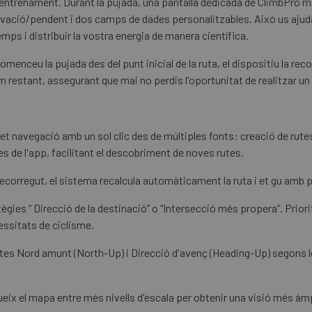
d'entrenament. Durant la pujada, una pantalla dedicada de ClimbPro m
d'elevació/pendent i dos camps de dades personalitzables. Això us aju
emps i distribuir la vostra energia de manera científica.
comenceu la pujada des del punt inicial de la ruta, el dispositiu la r
ram restant, assegurant que mai no perdis l'oportunitat de realitzar 
 navegació amb un sol clic des de múltiples fonts: creació de rute
s de l'app, facilitant el descobriment de noves rutes.
recorregut, el sistema recalcula automàticament la ruta i et gu amb p
tègies “ Direcció de la destinació” o “Intersecció més propera”. Prior
cessitats de ciclisme.
stes Nord amunt (North-Up) i Direcció d'avenç (Heading-Up) segons 
eix el mapa entre més nivells d'escala per obtenir una visió més àmpl