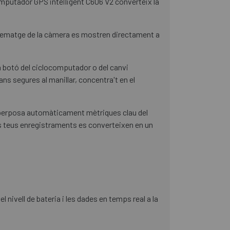
omputador GPS intel·ligent C606 V2 converteix la
tzematge de la càmera es mostren directament a
n botó del ciclocomputador o del canvi
s segures al manillar, concentra't en el
perposa automàticament mètriques clau del
Els teus enregistraments es converteixen en un
nivell de bateria i les dades en temps real a la