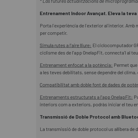
* Las futures actualitzacions de microprograma
Entrenament Indoor Avançat. Eleva la teva
Porta l´experiència de l´exterior al´interior. A
per competir.
Simula rutes a l'aire lliure:
El ciclocomputador GPS i
ciclisme des de l'app OnelapFit, connecta'l al teu 
Entrenament enfocat a la potència:
Permet que e
a les teves debilitats, sense dependre del clima, 
Compatibilitat amb doble font de dades de potè
Entrenaments estructurats a l'app OnelapFit:
Po
interiors com a exteriors, podràs iniciar el te
Transmissió de Doble Protocol amb Bluetoo
La transmissió de doble protocol us allibera de