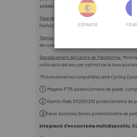
pedaleig i reduir el risc de lesions.
Fase de Potència (Power Phase):
Registra els an
ESPANYA
FRA
l'esforç desaprofitat i maximitzar el lliurament 
Temps Assegut vs. De Peu:
Detecta automàticame
de com es distribueix el teu esforç.
Desplaçament del Centre de Plataforma:
Mostra l
col·locació del peu per optimitzar la teva postur
*Potenciómetres compatibles amb Cycling Dyna
① Magene P715 potenciòmetre de pedal: compa
② Garmin Rally RS200/210 potenciòmetre de pe
③Faver Assioma Series potenciòmetre de pedal
Integració d'ecosistema multidispositiu. Con