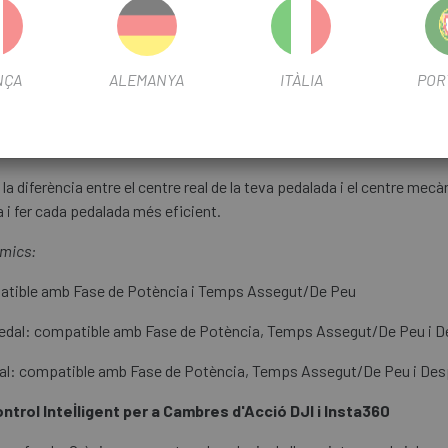
gles de parell màxim i de parell positiu de cada cama, ajudant-te a a
NÇA
ALEMANYA
ITÀLIA
POR
de potència.
nt si estàs pedalejant assegut o dret i analitza el temps i la potèn
a diferència entre el centre real de la teva pedalada i el centre mecàn
a i fer cada pedalada més eficient.
mics:
tible amb Fase de Potència i Temps Assegut/De Peu
dal: compatible amb Fase de Potència, Temps Assegut/De Peu i De
: compatible amb Fase de Potència, Temps Assegut/De Peu i Desp
trol Intel·ligent per a Cambres d'Acció DJI i Insta360