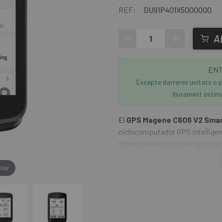
REF:
DU91P401X5000000
-
+
A
ENT
Excepte darreres unitats o p
lliurament estim
El
GPS Magene C606 V2 Sma
ciclocomputador GPS intel·ligen
Ofereix recalculació de ruta fia
segments de Strava. A més, pot c
sensors i dispositius, creant u
liar
fa que cada exploració sigui més 