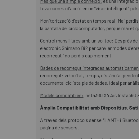
Més que una simple connexió:
és una integració 
teva càmera d'acció en un “visor intel·ligent” pe
Monitorització d'estat en temps real | Mai perdi
la pantalla del ciclocomputador, perquè mai et 
Control mans lliures amb un sol toc:
Després de c
electrònic Shimano Di2 per canviar modes d'enreg
recorregut i no perdis cap moment.
Dades de recorregut integrades automàticament |
recorregut: velocitat, temps, distància, pendent
documental ciclista ple de dades, ideal per anàl
Models compatibles:
Insta360 X4 Air, Insta360 
Àmplia Compatibilitat amb Dispositius. Sat
A través dels protocols sense fil ANT+ i Bluetoot
pàgina de sensors.