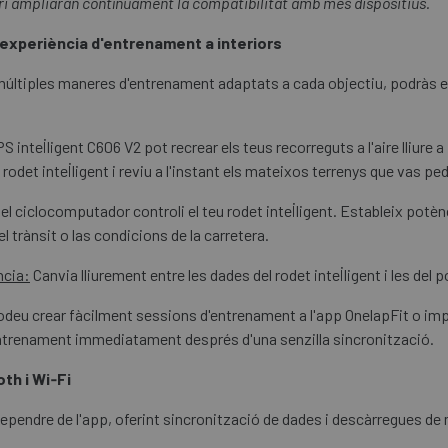
ri ampliaran contínuament la compatibilitat amb més dispositius.
 experiència d'entrenament a interiors
mb múltiples maneres d'entrenament adaptats a cada objectiu, podràs e
ntel·ligent C606 V2 pot recrear els teus recorreguts a l'aire lliure a 
rodet intel·ligent i reviu a l'instant els mateixos terrenys que vas ped
l ciclocomputador controli el teu rodet intel·ligent. Estableix potènc
el trànsit o las condicions de la carretera.
ncia:
Canvia lliurement entre les dades del rodet intel·ligent i les de
deu crear fàcilment sessions d'entrenament a l'app OnelapFit o im
u entrenament immediatament després d'una senzilla sincronització.
th i Wi‑Fi
 dependre de l'app, oferint sincronització de dades i descàrregues d