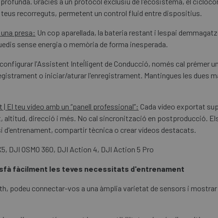
profunda. Gràcies a un protocol exclusiu de l'ecosistema, el cicloc
ls teus recorreguts, permetent un control fluid entre dispositius.
s una presa:
Un cop aparellada, la bateria restant i lespai demmaga
quedis sense energia o memòria de forma inesperada.
onfigurar l'Assistent Intel·ligent de Conducció, només cal prémer u
istrament o iniciar/aturar l'enregistrament. Mantingues les dues man
 El teu vídeo amb un “panell professional”:
Cada vídeo exportat su
, altitud, direcció i més. No cal sincronització en postproducció. 
isi d'entrenament, compartir tècnica o crear vídeos destacats.
X5, DJI OSMO 360, DJI Action 4, DJI Action 5 Pro
isfà fàcilment les teves necessitats d'entrenament
h, podeu connectar-vos a una àmplia varietat de sensors i mostrar el 