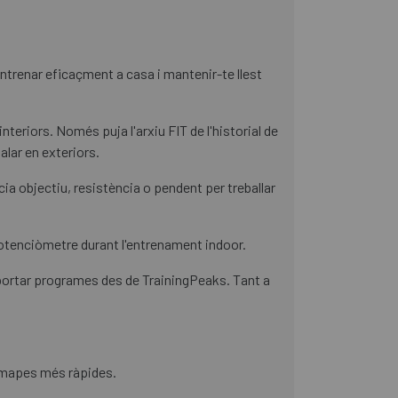
ntrenar eficaçment a casa i mantenir-te llest
interiors. Només puja l'arxiu FIT de l'historial de
alar en exteriors.
ia objectiu, resistència o pendent per treballar
l potenciòmetre durant l'entrenament indoor.
portar programes des de TrainingPeaks. Tant a
e mapes més ràpides.