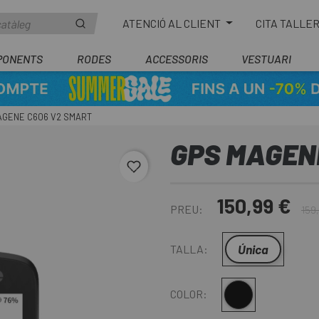
ATENCIÓ AL CLIENT
CITA TALLE
PONENTS
RODES
ACCESSORIS
VESTUARI
AGENE C606 V2 SMART
GPS MAGEN
favorite_border
150,99 €
PREU:
159
Única
TALLA:
Negre
COLOR: