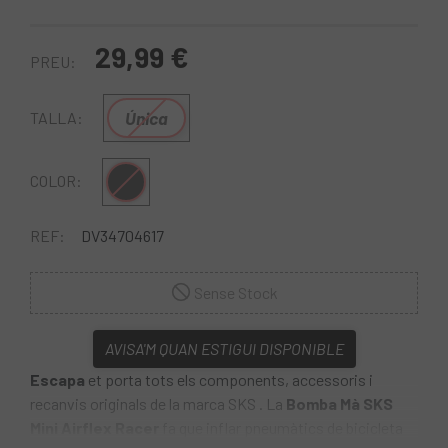
29,99 €
PREU:
Única
TALLA:
Multi
COLOR:
REF:
DV34704617
Sense Stock
AVISA'M QUAN ESTIGUI DISPONIBLE
Escapa
et porta tots els components, accessoris i
recanvis originals de la marca SKS . La
Bomba Mà SKS
Mini Airflex Racer
fa que inflar pneumàtics de bicicleta