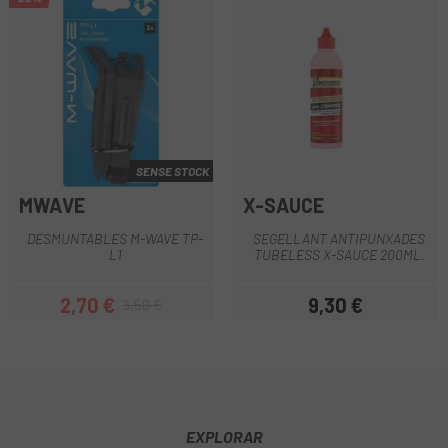
SENSE STOCK
MWAVE
X-SAUCE
DESMUNTABLES M-WAVE TP-
SEGELLANT ANTIPUNXADES
L1
TUBELESS X-SAUCE 200ML.
2,70 €
9,30 €
3,50 €
Preu
Preu regular
Preu
EXPLORAR