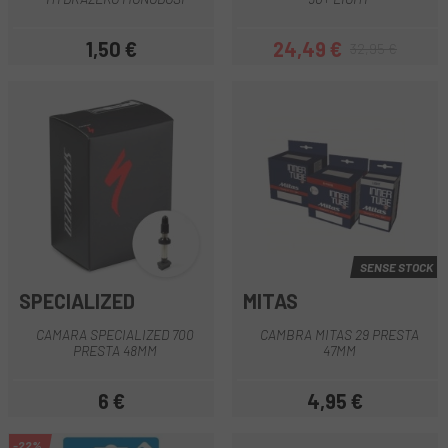
1,50 €
24,49 €
32,95 €
Preu
Preu
Preu regular
SENSE STOCK
SPECIALIZED
MITAS
CAMARA SPECIALIZED 700
CAMBRA MITAS 29 PRESTA
PRESTA 48MM
47MM
6 €
4,95 €
Preu
Preu
-22%