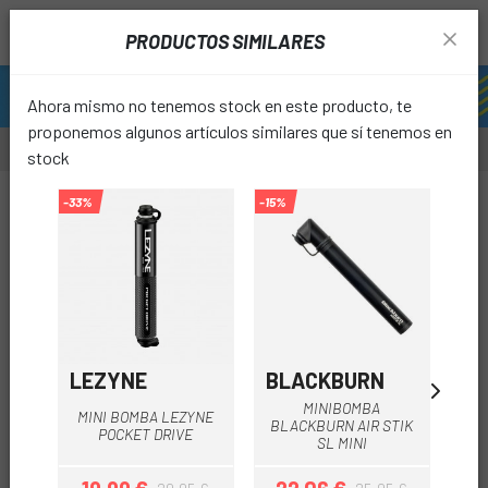
PRODUCTOS SIMILARES
Ahora mismo no tenemos stock en este producto, te
proponemos algunos artículos similares que sí tenemos en
stock
-33%
-15%
-15%
favori
LEZYNE
BLACKBURN
GI
MINIBOMBA
MINI BOMBA LEZYNE
BLACKBURN AIR STIK
CO
POCKET DRIVE
SL MINI