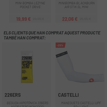
MINI BOMBA LEZYNE
MINIBOMBA BLACKBURN
POCKET DRIVE
AIR STIK SL MINI
19,99 €
22,06 €
29,95 €
25,95 €
Preu
Preu regular
Preu
Preu regular
ELS CLIENTS QUE HAN COMPRAT AQUEST PRODUCTE
TAMBÉ HAN COMPRAT:
-25%
226ERS
CASTELLI
BEGUDA HIPOTÒNICA 226ERS
MANEGUETS CASTELLI UPF
HYDRAZERO MONODOSI
50+ LIGHT