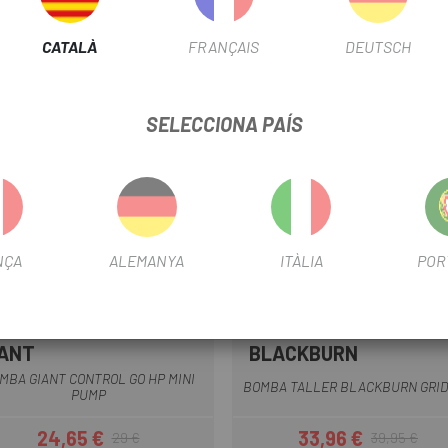
CATALÀ
FRANÇAIS
DEUTSCH
-15%
SELECCIONA PAÍS
NÇA
ALEMANYA
ITÀLIA
POR
IANT
BLACKBURN
Negre
Negre
MBA GIANT CONTROL GO HP MINI
BOMBA TALLER BLACKBURN GRID
PUMP
24,65 €
33,96 €
29 €
39,95 €