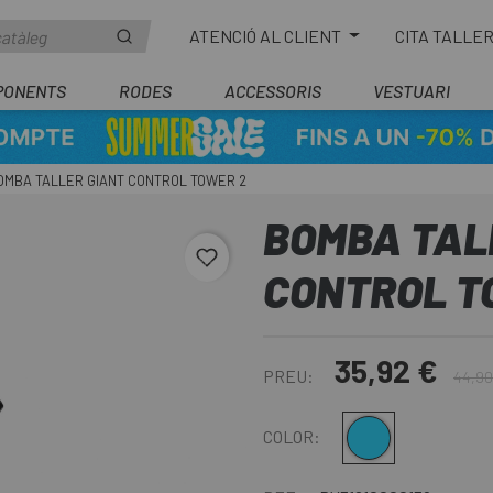
ATENCIÓ AL CLIENT
CITA TALLE
PONENTS
RODES
ACCESSORIS
VESTUARI
OMBA TALLER GIANT CONTROL TOWER 2
BOMBA TAL
favorite_border
CONTROL T
35,92 €
PREU:
44,90
Blau
COLOR: