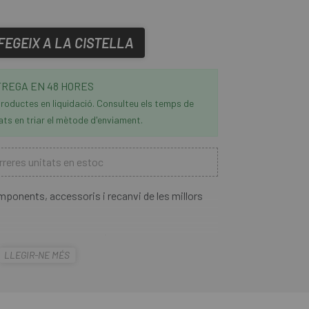
FEGEIX A LA CISTELLA
REGA EN 48 HORES
roductes en liquidació. Consulteu els temps de
ats en triar el mètode d'enviament.
reres unitats en estoc
mponents, accessoris i recanvi de les millors
ol Tower 2
és una excel·lent opció. Una
LLEGIR-NE MÉS
estabilitat durant lús, la funció deliminar
or eficiència amb menys cops per inflar els teus
patible amb la majoria de les vàlvules
mensionat de 3” facilita la lectura fins a 180