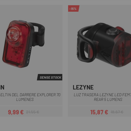
-15%
SENSE STOCK
IN
LEZYNE
Negre
Vermell-Neg
ELTIN DEL DARRERE EXPLORER 70
LUZ TRASERA LEZYNE LED FEM
LUMENES
REAR 5 LUMENS
9,99 €
15,87 €
21,55 €
18,67 €
Preu
Preu regular
Preu
Preu regular