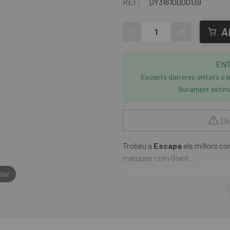
REF:
DY31610000139
-
+
A
ENT
Excepte darreres unitats o p
lliurament estim
Dar
Trobeu a
Escapa
els millors co
marques com Giant .
liar
La
Bomba Taller Giant Contr
estructura duradora que ofereix 
lexcedent daire ofereix una maj
pneumàtics. L'AutoHead™ és com
estàndard i el manòmetre sobredi