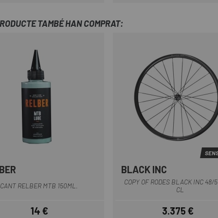
Preu
Preu regular
Preu
Preu regular
PRODUCTE TAMBÉ HAN COMPRAT:
SENS
BER
BLACK INC
Negre
COPY OF RODES BLACK INC 48/5
CANT RELBER MTB 150ML.
CL
14 €
3.375 €
Preu
Preu