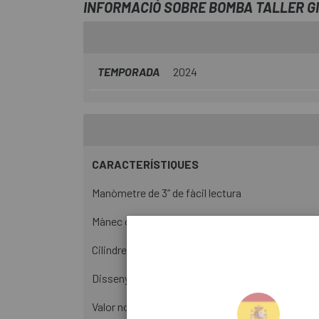
INFORMACIÓ SOBRE BOMBA TALLER G
TEMPORADA
2024
CARACTERÍSTIQUES
Manòmetre de 3” de fàcil lectura
Mànec confortable i ergonòmic
Cilindre d'acer super resistent
Disseny AutoHead™
Valor nominal de 180psi