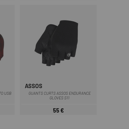
ASSOS
re
Negre
TO USB
GUANTS CURTS ASSOS ENDURANCE
GLOVES S11
55 €
Preu