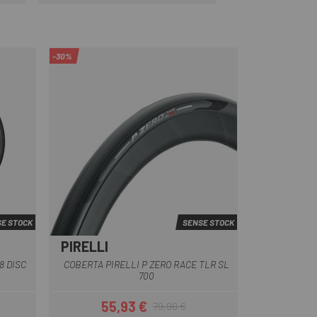
Preu
-30%
E STOCK
SENSE STOCK
PIRELLI
8 DISC
COBERTA PIRELLI P ZERO RACE TLR SL
700
55,93 €
79,90 €
Preu
Preu regular