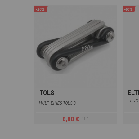
-20%
-53%
TOLS
ELT
LLUM 
MULTIEINES TOLS 8
8,80 €
11 €
Preu
Preu regular