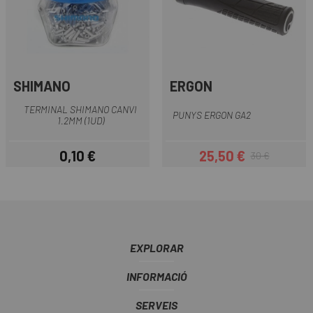
SHIMANO
ERGON
TERMINAL SHIMANO CANVI
PUNYS ERGON GA2
1.2MM (1UD)
0,10 €
25,50 €
30 €
Preu
Preu
Preu regular
EXPLORAR
INFORMACIÓ
SERVEIS