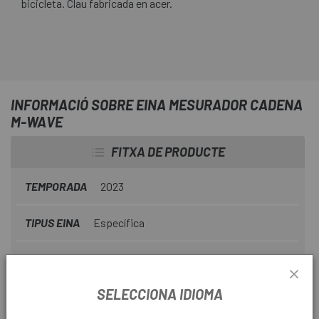
bicicleta. Clau fabricada en acer.
INFORMACIÓ SOBRE EINA MESURADOR CADENA
M-WAVE
FITXA DE PRODUCTE
TEMPORADA
2023
TIPUS EINA
Específica
INFORMACIÓ DEL PRODUCTE
SELECCIONA IDIOMA
La clau té dos indicadors de desgast: