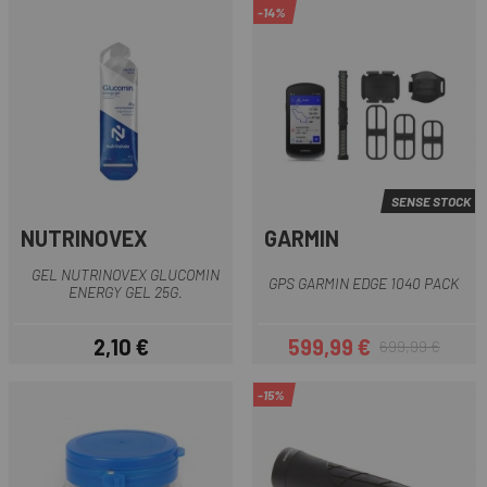
-14%
SENSE STOCK
NUTRINOVEX
GARMIN
GEL NUTRINOVEX GLUCOMIN
GPS GARMIN EDGE 1040 PACK
ENERGY GEL 25G.
2,10 €
599,99 €
699,99 €
Preu
Preu
Preu regular
-15%