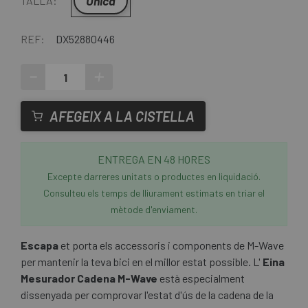
Única
TALLA:
REF:
DX52880446
-
+
AFEGEIX A LA CISTELLA
ENTREGA EN 48 HORES
Excepte darreres unitats o productes en liquidació.
Consulteu els temps de lliurament estimats en triar el
mètode d'enviament.
Escapa
et porta els accessoris i components de M-Wave
per mantenir la teva bici en el millor estat possible. L'
Eina
Mesurador Cadena M-Wave
està especialment
dissenyada per comprovar l'estat d'ús de la cadena de la