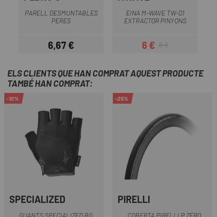
PARELL DESMUNTABLES
EINA M-WAVE TW-D1
PERES
EXTRACTOR PINYONS
6,67 €
6 €
8 €
Preu
Preu
Preu regular
ELS CLIENTS QUE HAN COMPRAT AQUEST PRODUCTE
TAMBÉ HAN COMPRAT:
-10%
-25%
SPECIALIZED
PIRELLI
GUANTS SPECIALIZED BG
COBERTA PIRELLI P ZERO