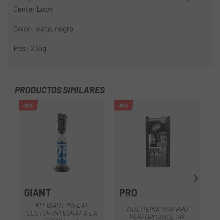
Center Lock
Color: plata, negre
Pes: 235g
PRODUCTOS SIMILARES
-15%
-15%
-1
GIANT
PRO
KIT GIANT INFLAT
MULTIEINA MINI PRO
CLUTCH INTEGRAT A LA
PERFORMANCE 14F