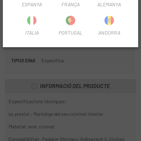
ESPANYA
FRANÇA
ALEMANYA
perfil de la dent tallada amb làser de l'eina coincideix
FITXA DE PRODUCTE
exactament amb el dels components 100% segurs de no
fer malbé la superfície.
TEMPORADA
2022
ITÀLIA
PORTUGAL
ANDORRA
ÚS
Btt
TIPUS EINA
Específica
INFORMACIÓ DEL PRODUCTE
Especificacions tècniques:
ús previst : Muntatge del seu coixinet interior
Material: acer, cromat
Compatibilitat: Pedalier Shimano Hollowtech II, Circlips