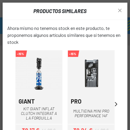
PRODUCTOS SIMILARES
Ahora mismo no tenemos stock en este producto, te
proponemos algunos artículos similares que sí tenemos en
stock
-20%
-15%
-15%
-15%
favori
GIANT
PRO
GI
KIT GIANT INFLAT
CLA
MULTIEINA MINI PRO
CLUTCH INTEGRAT A
GI
PERFORMANCE 14F
LA FORQUILLA