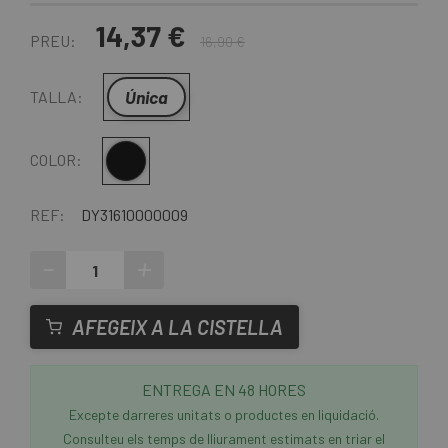
14,37 €
PREU:
16,90 €
Única
TALLA:
Multi
COLOR:
REF:
DY31610000009
-
+
AFEGEIX A LA CISTELLA
ENTREGA EN 48 HORES
Excepte darreres unitats o productes en liquidació.
Consulteu els temps de lliurament estimats en triar el