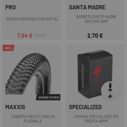
PRO
SANTA MADRE
BARRETA SANTA MADRE
BIDON PORTAINES PRO 500 ML
OATCAKE BAR
7,64 €
2,70 €
8,99 €
Preu
Preu regular
Preu
-30%
SENSE STOCK
MAXXIS
SPECIALIZED
COBERTA MAXXIS IKON 29
CAMARA SPECIALIZED 700
PLEGABLE
PRESTA 48MM