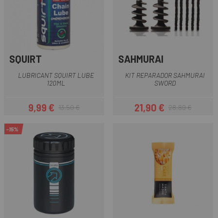
SQUIRT
SAHMURAI
LUBRICANT SQUIRT LUBE
KIT REPARADOR SAHMURAI
120ML
SWORD
9,99 €
21,90 €
13,50 €
28,89 €
Preu
Preu regular
Preu
Preu regular
-15%