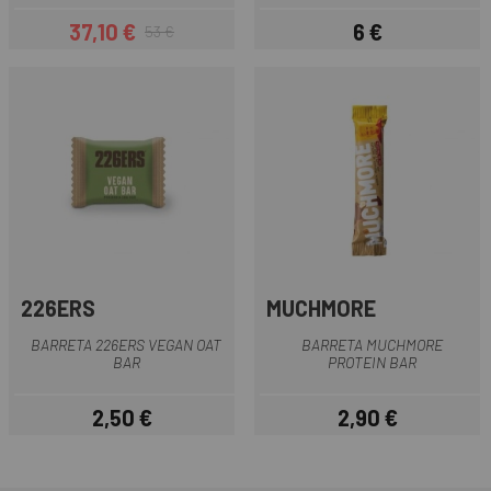
37,10 €
6 €
53 €
Preu
Preu regular
Preu
226ERS
MUCHMORE
BARRETA 226ERS VEGAN OAT
BARRETA MUCHMORE
BAR
PROTEIN BAR
2,50 €
2,90 €
Preu
Preu