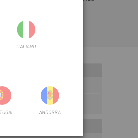
x 1/8" ( CN·NX10).
ITALIANO
TUGAL
ANDORRA