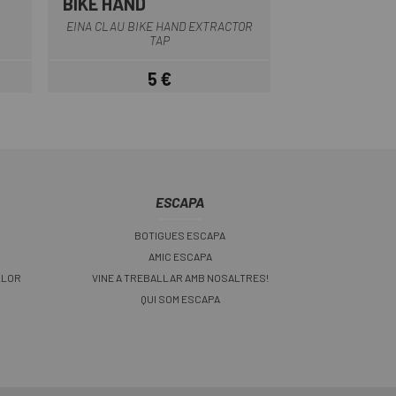
BIKE HAND
EINA CLAU BIKE HAND EXTRACTOR
TAP
5 €
Preu
ESCAPA
BOTIGUES ESCAPA
AMIC ESCAPA
LLOR
VINE A TREBALLAR AMB NOSALTRES!
QUI SOM ESCAPA