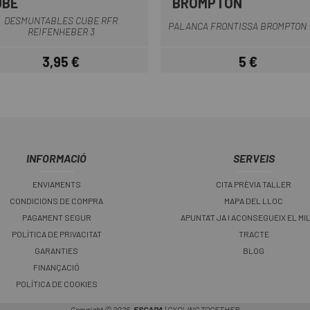
UBE
BROMPTON
Negre
Groc - Blau
DESMUNTABLES CUBE RFR
PALANCA FRONTISSA BROMPTON
REIFENHEBER 3
3,95 €
5 €
Preu
Preu
INFORMACIÓ
SERVEIS
ENVIAMENTS
CITA PRÈVIA TALLER
CONDICIONS DE COMPRA
MAPA DEL LLOC
PAGAMENT SEGUR
APUNTA'T JA I ACONSEGUEIX EL MI
POLÍTICA DE PRIVACITAT
TRACTE
GARANTIES
BLOG
FINANÇACIÓ
POLÍTICA DE COOKIES
Copyright © 2026,
ESCAPA
| CYCLING TOGETHER