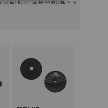
himano de 6·11 velocitats (HG·EV/HG·X/HG/IG/UG)