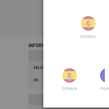
ESPAÑOL
INFORMACIÓ SOBRE PIN SHIMANO TR
VELOCIDADES
11 vel.
ÚS
Btt
ESPANYA
FRA