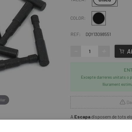
Multi
COLOR:
REF:
DQY13098551
-
+
A
ENT
Excepte darreres unitats o p
lliurament estim
liar
Dar
A
Escapa
disposem de tots els 
Shimano . Els
Pins Shimano 
tronchacadenes per tallar i con