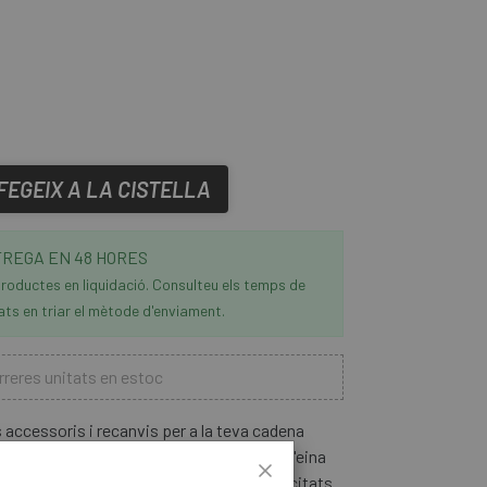
FEGEIX A LA CISTELLA
REGA EN 48 HORES
roductes en liquidació. Consulteu els temps de
ats en triar el mètode d'enviament.
reres unitats en estoc
accessoris i recanvis per a la teva cadena
Tronchacadenes cn34
per utilitzar amb l'eina
nectar les cadenes Shimano de 6 a 11 velocitats