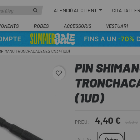
ATENCIÓ AL CLIENT
CITA TALLE
PONENTS
RODES
ACCESSORIS
VESTUARI
 SHIMANO TRONCHACADENES CN34 (1UD)
PIN SHIMA
favorite_border
TRONCHAC
(1UD)
4,40 €
PREU:
5,50 €
Única
TALLA: