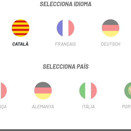
SELECCIONA IDIOMA
(HG·EV/HG·X/HG/IG/UG) i de 1/2" 
CATALÀ
FRANÇAIS
DEUTSCH
ONCHACADENES CN34 (1UD)
SELECCIONA PAÍS
FITXA DE PRODUCTE
TEMPORADA
2022
NÇA
ALEMANYA
ITÀLIA
POR
INFORMACIÓ DEL PRODUCTE