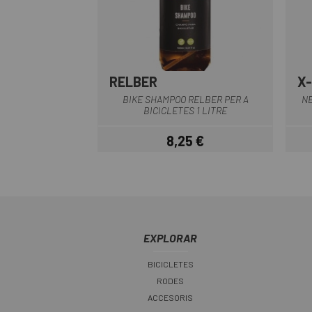
RELBER
X
BIKE SHAMPOO RELBER PER A
NE
BICICLETES 1 LITRE
8,25 €
Preu
EXPLORAR
BICICLETES
RODES
ACCESORIS