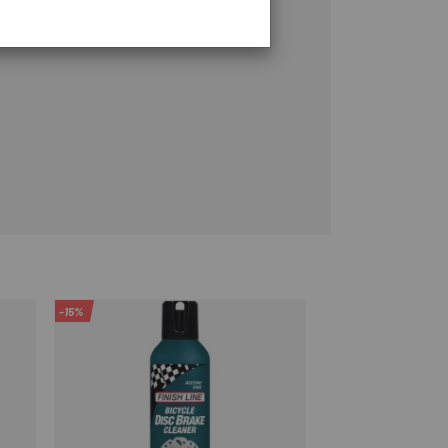
oma.
-15%