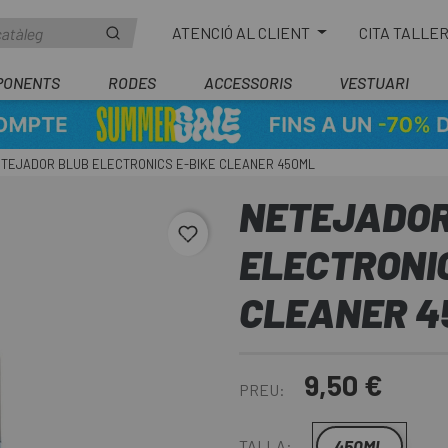
ATENCIÓ AL CLIENT
CITA TALLE
PONENTS
RODES
ACCESSORIS
VESTUARI
TEJADOR BLUB ELECTRONICS E-BIKE CLEANER 450ML
NETEJADOR
favorite_border
ELECTRONIC
CLEANER 4
9,50 €
PREU:
450ML
TALLA: