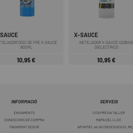
-SAUCE
X-SAUCE
Lila-Gris
Blanc
TEJADOR DISC DE FRE X-SAUCE
NETEJADOR X-SAUCE ISOBIK
900ML
DIELECTRICO
10,95 €
10,95 €
Preu
Preu
INFORMACIÓ
SERVEIS
ENVIAMENTS
CITA PRÈVIA TALLER
CONDICIONS DE COMPRA
MAPA DEL LLOC
PAGAMENT SEGUR
APUNTA'T JA I ACONSEGUEIX EL MI