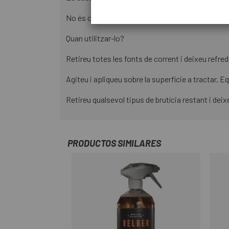
No és conductor, no deixa residus i és segur per 
Quan utilitzar-lo?
Retireu totes les fonts de corrent i deixeu refreda
Agiteu i apliqueu sobre la superfície a tractar. E
Retireu qualsevol tipus de brutícia restant i de
PRODUCTOS SIMILARES