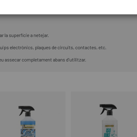
a utilitzar en components, sistema electrònic i elèctric, plàstic o g
r la superfície a netejar.
quips electrònics, plaques de circuits, contactes, etc.
ixeu assecar completament abans d'utilitzar.