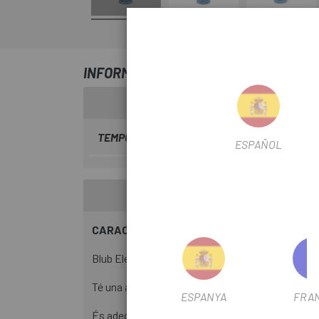
INFORMACIÓ SOBRE NETEJADOR BLUB
TEMPORADA
2024
ESPAÑOL
CARACTERÍSTIQUES
Blub Electronic E-Bike Cleaner és un producte esp
Té una acció de secat ràpid i penetra en àrees de 
ESPANYA
FRA
És adequat per a tot tipus d'equips electrònics i 