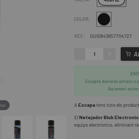
Multi
COLOR:
REF:
DU108436577114727
-
+
A
ENT
Excepte darreres unitats o p
lliurament estim
A
Escapa
tens tots els product
liar
El
Netejador Blub Electroni
equips electrònics, eliminant rà