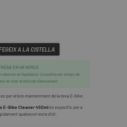
FEGEIX A LA CISTELLA
REGA EN 48 HORES
roductes en liquidació. Consulteu els temps de
ats en triar el mètode d'enviament.
es per al bon manteniment de la teva E-bike.
cs E-Bike Cleaner 450ml
és específic per a
pidament qualsevol resta d'oli.