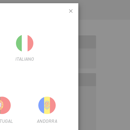
ITALIANO
nsibles a la humitat.
du de condensació restant.
TUGAL
ANDORRA
es elèctriques, plaques de circuits, etc.).