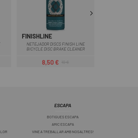
FINISHLINE
X-SAUCE
E
NETEJADOR DISCS FINISH LINE
RASPALL DE RASC
BICYCLE DISC BRAKE CLEANER
8,50 €
9,
10 €
Preu
Preu regular
ESCAPA
BOTIGUES ESCAPA
AMIC ESCAPA
LLOR
VINE A TREBALLAR AMB NOSALTRES!