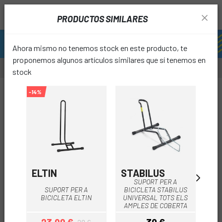
PRODUCTOS SIMILARES
Ahora mismo no tenemos stock en este producto, te
proponemos algunos artículos similares que sí tenemos en
stock
-14%
-25%
favori
ELTIN
STABILUS
M
SUPORT PER A
SUPORT PER A
BICICLETA STABILUS
B
BICICLETA ELTIN
UNIVERSAL TOTS ELS
AMPLES DE COBERTA