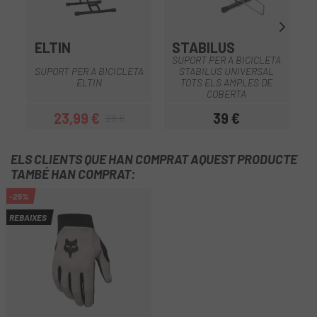
ELTIN
STABILUS
SUPORT PER A BICICLETA
SUPORT PER A BICICLETA
STABILUS UNIVERSAL
S
ELTIN
TOTS ELS AMPLES DE
COBERTA
23,99 €
39 €
28 €
Preu
Preu regular
Preu
ELS CLIENTS QUE HAN COMPRAT AQUEST PRODUCTE
TAMBÉ HAN COMPRAT:
-25%
REBAIXES