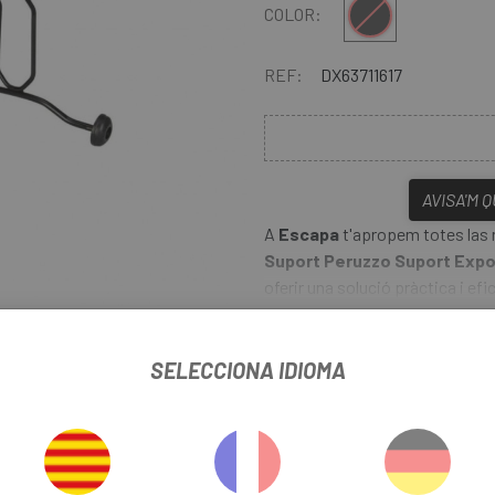
Multi
COLOR:
REF:
DX63711617
AVISA'M 
A
Escapa
t'apropem totes las n
Suport Peruzzo Suport Expo
oferir una solució pràctica i 
bicicletes. Amb la seva capaci
de rodes, des de 20 fins a 28 p
Exposició Movible 20-28
es p
SELECCIONA IDIOMA
liar
aficionats al ciclisme i ciclist
assegura una subjecció ferma i eq
superfície on es col·loca. Ideal p
d'ús domèstic, el disseny opti
 SUPORT EXPOSICION MOVIBLE 20-28