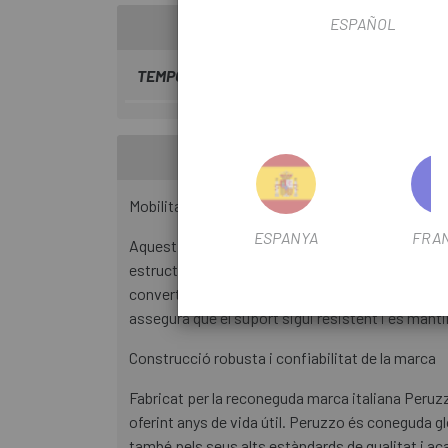
ESPAÑOL
TEMPORADA
2024
Mobilitat senzilla i dimensions compactes
ESPANYA
FRA
Aquest suport destaca pel disseny altament port
estructura compacta permet moure'l d'un lloc a u
converteix en el complement perfecte per a aquell
assegura que el suport sigui resistent i es manting
Construcció robusta i confiabilitat de la marca
Fabricat per la reconeguda marca italiana Peruzz
oferint anys de vida útil. Peruzzo és coneguda 
també pels seus alts estàndards de qualitat i ac