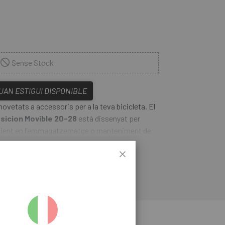
Sense Stock
QUAN ESTIGUI DISPONIBLE
ovetats a accessoris per a la teva bicicleta. El
sicion Movible 20-28
està dissenyat per
eficient en l'emmagatzematge o manteniment de
tat d'adaptar-se a una àmplia gamma de mides
LLEGIR-NE MÉS
olzades, aquest
Suport Peruzzo Suport
osiciona com una eina indispensable per a
es professionals. La seva estructura ajustable
uilibri total, protegint tant la bicicleta com la
er a garatges, tallers, o fins i tot petites àrees
mitzat estalvia espai i assegura màxima