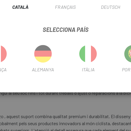
funcionalitat
CATALÀ
FRANÇAIS
DEUTSCH
FITXA DE PRODUCTE
SELECCIONA PAÍS
INFORMACIÓ DEL PRODUCTE
NÇA
ALEMANYA
ITÀLIA
POR
àtil. Gràcies a las dimensions de longitud amb rodes: 33 cm, ampla
n altre amb gran facilitat. Las rodes integrades afavoreixen un mov
s que necessiten flexibilitat durant el seu ús. Aquest nivell de porta
ui al seu lloc fins i tot durant treballs d'ajust o reparacions a la bici
o , aquest suport combina qualitat premium i durabilitat. El disseny
globalment pels seus productes innovadors al món ciclista, destacant
abats superiors. L'atenció al detall assegura que cada element del s