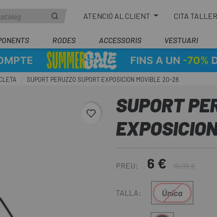
ATENCIÓ AL CLIENT
CITA TALLE
PONENTS
RODES
ACCESSORIS
VESTUARI
CLETA
SUPORT PERUZZO SUPORT EXPOSICION MOVIBLE 20-28
SUPORT PE
favorite_border
EXPOSICION
6 €
PREU:
10,95 €
Única
TALLA: