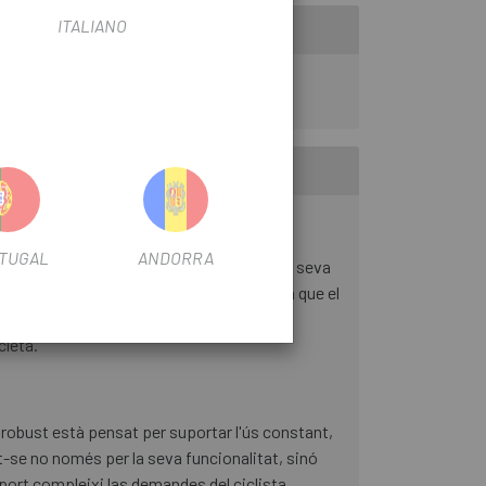
ITALIANO
TUGAL
ANDORRA
da amb rodetes: 44 cm i alçada: 26 cm, la seva
iment fluid sense esforç addicional, cosa que el
bilitat no sacrifica estabilitat, cosa que
cleta.
 robust està pensat per suportar l'ús constant,
-se no només per la seva funcionalitat, sinó
uport compleixi las demandes del ciclista