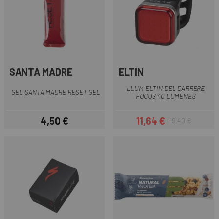
SANTA MADRE
ELTIN
LLUM ELTIN DEL DARRERE
GEL SANTA MADRE RESET GEL
FOCUS 40 LUMENES
4,50 €
11,64 €
19,40 €
Preu
Preu
Preu regular