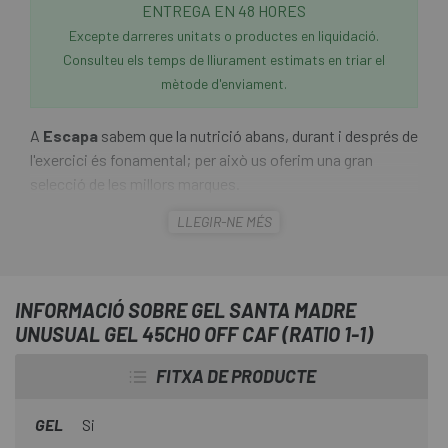
ENTREGA EN 48 HORES
Excepte darreres unitats o productes en liquidació.
Consulteu els temps de lliurament estimats en triar el
mètode d'enviament.
A
Escapa
sabem que la nutrició abans, durant i després de
l'exercici és fonamental; per això us oferim una gran
selecció de les millors marques.
LLEGIR-NE MÉS
El
Gel Santa Madre Unusual Gel 45CHO OFF CAF
(RATIO 1-1)
és una eina perfecta per a esforços on la
dificultat d'ingerir aliments és difícil, es tracta d'un gel
molt líquid amb una mida intermèdia i fàcil de prendre.
INFORMACIÓ SOBRE GEL SANTA MADRE
Convertint-se en un gel excepcional per a curses de
UNUSUAL GEL 45CHO OFF CAF (RATIO 1-1)
running i Trail running i proves d'alta intensitat.
FITXA DE PRODUCTE
GEL
Si