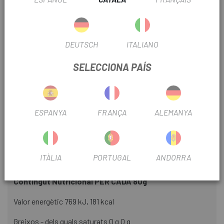
prendre. Convertint-se en un gel excepcional per a curses
de running i Trail running i proves d'alta intensitat.
UNUSUAL GEL 45CHO conté 200mg de sodi per gel, cosa
DEUTSCH
ITALIANO
que ho fa perfecte per evitar el consum addicional de sals
minerals (segons estratègia).
SELECCIONA PAÍS
El gel UNUSUAL GEL 45CHO fa créixer la nostra família
UNUSUAL. aquesta línia dins de la marca està dissenyada
per a esforços de llarga distància i estratègies nutricionals
ESPANYA
FRANÇA
ALEMANYA
exigents, es caracteritza per com treballa els seus hidrats
de carboni, atorgant a l'esportista grans capacitats
digestives i energètiques, podent aportar a l'organisme
eines per poder absorbir grans quantitats d'hidrat de
ITÀLIA
PORTUGAL
ANDORRA
carboni a lhora.
Contingut Nutricional PER CADA 80g
Valor energètic 769 kJ, 181 kcal
Greixos - dels quals saturats 0 g 0 g