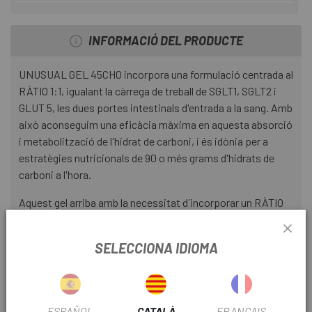
INFORMACIÓ DEL PRODUCTE
UNUSUAL GEL 45CHO incorpora una formulació centrada al
RÀTIO 1:1, igualant la càrrega de treball de SGLT1, SGLT2 i
GLUT 5, les dues portes intestinals d'entrada a la sang. Amb
això aconseguim una eficàcia màxima en aquesta absorció
i metabolització de l'hidrat de carboni, i és idònia per a
estratègies nutricionals de 90 o més grams d'hidrats de
carboni a l'hora.
Aquest gel arriba amb la necessitat d´incorporar un RÀTIO
1:1 a la línia UNUSUAL, complementant-se amb el GEL de
60g, UNUSUAL GEL.
SELECCIONA IDIOMA
L'UNUSUAL GEL 45CHO és una eina perfecta per a
esforços on la dificultat d'ingerir aliments és difícil, es
tracta d'un gel molt líquid amb una mida intermèdia i fàcil de
ESPAÑOL
CATALÀ
FRANÇAIS