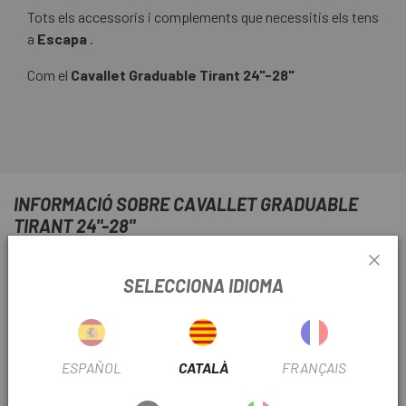
Tots els accessoris i complements que necessitis els tens
a
Escapa
.
Com el
Cavallet Graduable Tirant 24"-28"
INFORMACIÓ SOBRE CAVALLET GRADUABLE
TIRANT 24"-28"
INFORMACIÓ DEL PRODUCTE
SELECCIONA IDIOMA
El
Cavallet Graduable Tirant 24"-28"
es fixa a la beina i
tirant de la bicicleta i és extensible per adaptar-se a
bicicletes amb rodes de diamtro entre 24 i 28 polzades.
ESPAÑOL
CATALÀ
FRANÇAIS