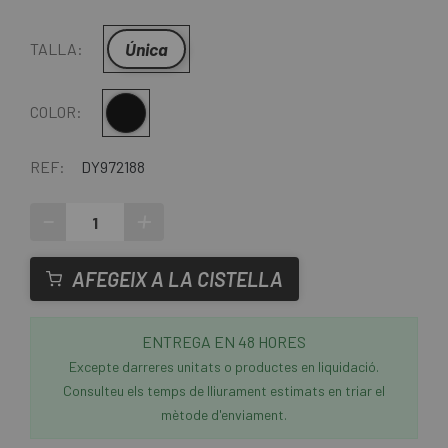
Única
TALLA:
Negre
COLOR:
REF:
DY972188
-
+
AFEGEIX A LA CISTELLA
ENTREGA EN 48 HORES
Excepte darreres unitats o productes en liquidació.
Consulteu els temps de lliurament estimats en triar el
mètode d'enviament.