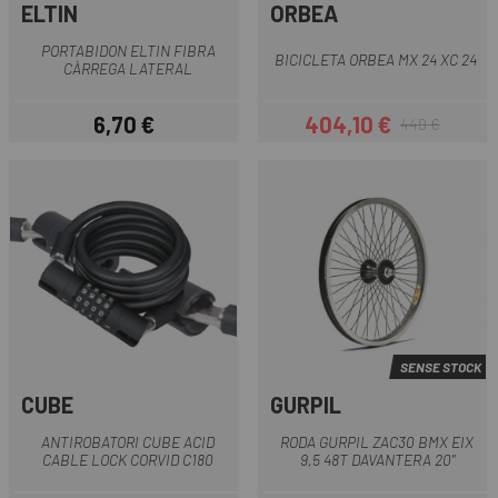
ELTIN
ORBEA
PORTABIDON ELTIN FIBRA
BICICLETA ORBEA MX 24 XC 24
CÀRREGA LATERAL
6,70 €
404,10 €
449 €
Preu
Preu
Preu regular
SENSE STOCK
CUBE
GURPIL
ANTIROBATORI CUBE ACID
RODA GURPIL ZAC30 BMX EIX
CABLE LOCK CORVID C180
9,5 48T DAVANTERA 20"