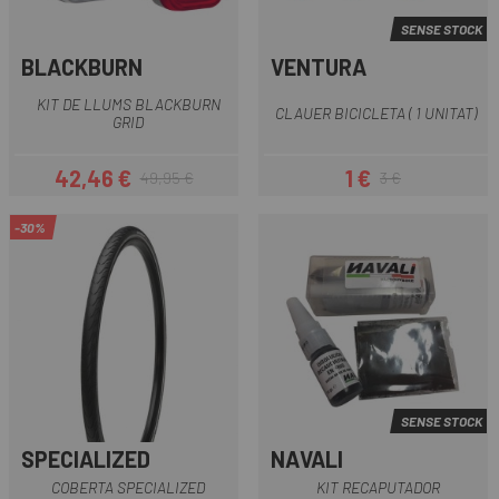
SENSE STOCK
BLACKBURN
VENTURA
KIT DE LLUMS BLACKBURN
CLAUER BICICLETA ( 1 UNITAT)
GRID
42,46 €
1 €
49,95 €
3 €
Preu
Preu regular
Preu
Preu regular
-30%
SENSE STOCK
SPECIALIZED
NAVALI
COBERTA SPECIALIZED
KIT RECAPUTADOR