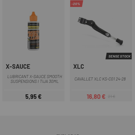
-20%
SENSE STOCK
X-SAUCE
XLC
LUBRICANT X-SAUCE SMOOTH
CAVALLET XLC KS-C01 24-28
SUSPENSIONS I TIJA 30ML
5,95 €
16,80 €
21 €
Preu
Preu
Preu regular