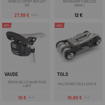
NIMBUS 2 SPORT REFLECT
REPARADOR TUBELESS
700
NAVALI
27,99 €
12 €
40 €
Preu
Preu regular
Preu
-37%
-20%
VAUDE
TOLS
BOSSA SELLÓ VAUDE RACE
MULTIEINES TOLS LEXIA 13
LIGHT
10 €
16,80 €
16 €
21 €
Preu
Preu regular
Preu
Preu regular