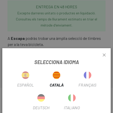
ENTREGA EN 48 HORES
Excepte darreres unitats o productes en liquidació.
Consulteu els temps de lliurament estimats en triar el
mètode d'enviament.
A
Escapa
podràs trobar una àmplia selecció de timbres
per a la teva bicicleta.
Dóna un toc de color amb el
Timbre Eltin
en algun dels
diferents colors.
SELECCIONA IDIOMA
ESPAÑOL
CATALÀ
FRANÇAIS
INFORMACIÓ SOBRE TIMBRE ELTIN
FITXA DE PRODUCTE
DEUTSCH
ITALIANO