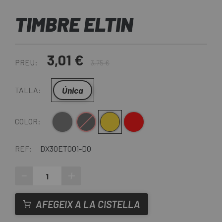
TIMBRE ELTIN
3,01 €
PREU:
3,75 €
Única
TALLA:
Gris
Negre
Daurat
Vermell
COLOR:
REF:
DX30ET001-DO
-
+
AFEGEIX A LA CISTELLA