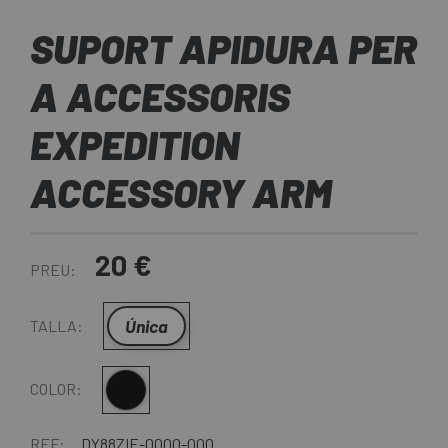
SUPORT APIDURA PER
A ACCESSORIS
EXPEDITION
ACCESSORY ARM
20 €
PREU:
Única
TALLA:
Negre-Groc
COLOR:
REF:
DY88ZIE-0000-000