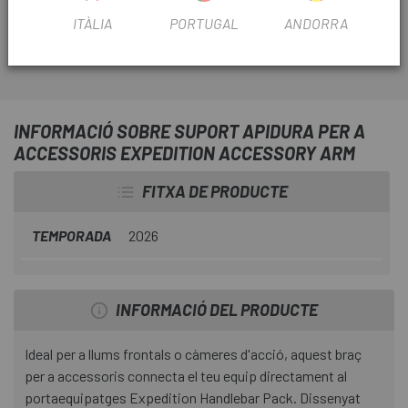
de la motxilla sense sacrificar espai al manillar.
ITÀLIA
PORTUGAL
ANDORRA
INFORMACIÓ SOBRE SUPORT APIDURA PER A
ACCESSORIS EXPEDITION ACCESSORY ARM
FITXA DE PRODUCTE
TEMPORADA
2026
INFORMACIÓ DEL PRODUCTE
Ideal per a llums frontals o càmeres d'acció, aquest braç
per a accessoris connecta el teu equip directament al
portaequipatges Expedition Handlebar Pack. Dissenyat